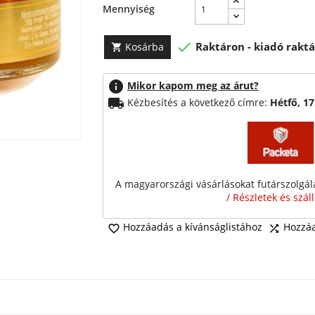
Mennyiség

Raktáron - kiadó raktá
Kosárba

info
Mikor kapom meg az árut?
local_shipping
Kézbesítés a következő címre:
Hétfő, 1
A magyarországi vásárlásokat futárszolgálat
/ Részletek és szál
Hozzáadás a kívánságlistához
Hozzáa

