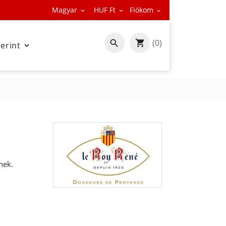
Magyar
HUF Ft
Fiókom



(0)

zerint

nek.