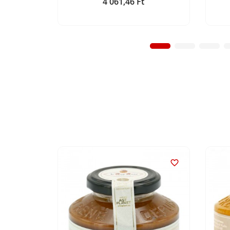
4 061,46 Ft
Ár

