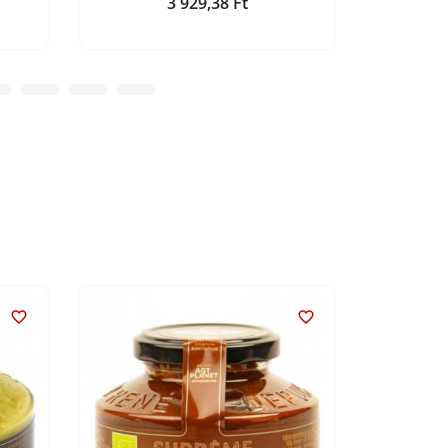
3 929,38 Ft
Ár

