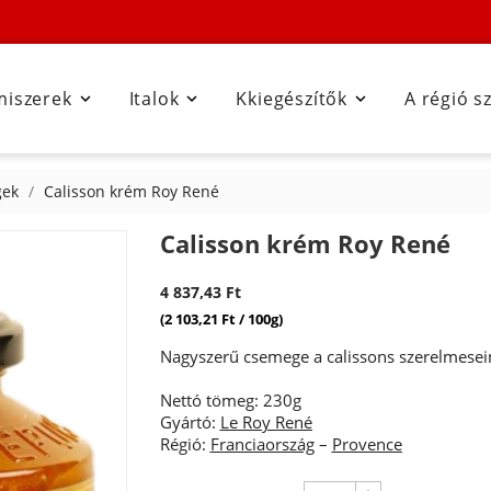
miszerek
Italok
Kkiegészítők
A régió s



gek
Calisson krém Roy René
Calisson krém Roy René
4 837,43 Ft
(2 103,21 Ft / 100g)
Nagyszerű csemege a calissons szerelmesei
Nettó tömeg: 230g
Gyártó:
Le Roy René
Régió:
Franciaország
–
Provence