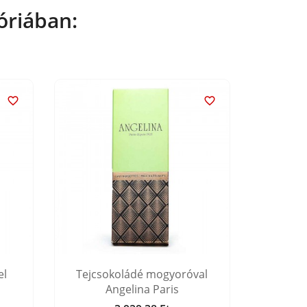
óriában:


el
Tejcsokoládé mogyoróval
Csokolád
Angelina Paris