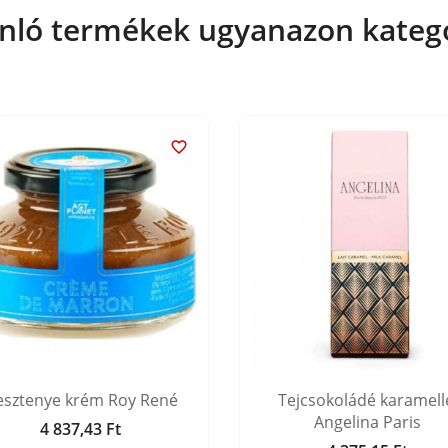
nló termékek ugyanazon kateg

sztenye krém Roy René
Tejcsokoládé karamell
Angelina Paris
4 837,43 Ft
Ár