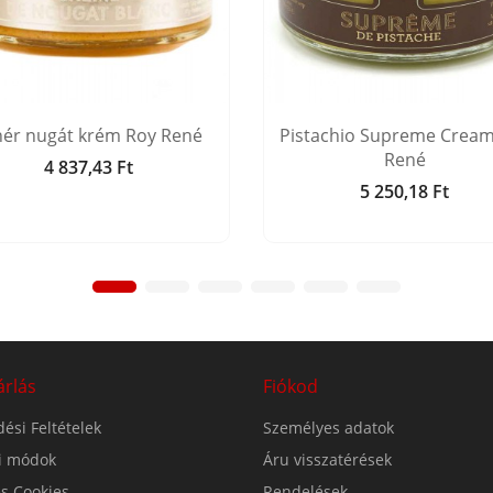
hér nugát krém Roy René
Pistachio Supreme Cream
René
4 837,43 Ft
Ár
5 250,18 Ft
Ár
árlás
Fiókod
ési Feltételek
Személyes adatok
si módok
Áru visszatérések
s Cookies
Rendelések