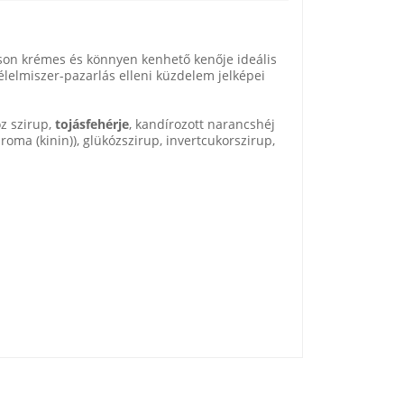
son krémes és könnyen kenhető kenője ideális
élelmiszer-pazarlás elleni küzdelem jelképei
óz szirup,
tojásfehérje
, kandírozott narancshéj
roma (kinin)), glükózszirup, invertcukorszirup,