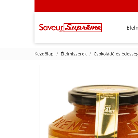
Élel
Kezdőlap
Élelmiszerek
Csokoládé és édessé