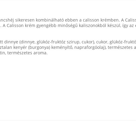
ancshéj sikeresen kombinálható ebben a calisson krémben. A Calis
. A Calisson krém gyengébb minőségű kaliszonokból készül, így az 
tt dinnye (dinnye, glükóz-fruktóz szirup, cukor), cukor, glükóz-frukt
sztalan kenyér (burgonya) keményítő, napraforgóolaj), természetes a
itin, természetes aroma.