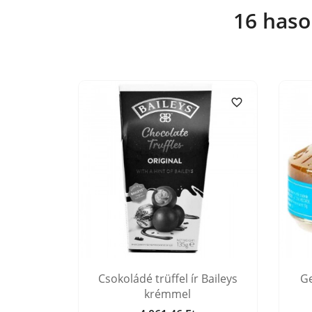
16 haso


Roy René
Csokoládé trüffel ír Baileys
Ge
krémmel