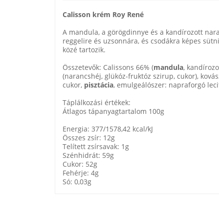
Calisson krém Roy René
A mandula, a görögdinnye és a kandírozott nar
reggelire és uzsonnára, és csodákra képes sütni
közé tartozik.
Összetevők: Calissons 66% (
mandula
, kandírozo
(narancshéj, glükóz-fruktóz szirup, cukor), ková
cukor,
pisztácia
, emulgeálószer: napraforgó lec
Táplálkozási értékek:
Átlagos tápanyagtartalom 100g
Energia: 377/1578,42 kcal/kJ
Összes zsír: 12g
Telített zsírsavak: 1g
Szénhidrát: 59g
Cukor: 52g
Fehérje: 4g
Só: 0,03g