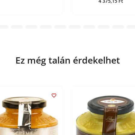
4 375,15 Ft
Ár
Ez még talán érdekelhet
