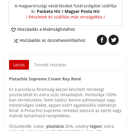
A magyarországi vásárlásokat futárszolgálat szállítja
ki:
Packeta HU / Magyar Posta HU
/ Részletek és szállítás más országokba /
Hozzáadás a kívánságlistához

Hozzáadás az összehasonlításhoz

Leírás
Termék részletei
Pistachio Supreme Cream Roy René
Ez a pisztácia finomság kézzel készített minőségi
pisztáciából és extra szűz olívaolajból. Formulája 100%-
ban természetes. Nem találsz benne pálmaolajat vagy
mesterséges ízeket, éppen ezért egyedülálló ízélményt
kínál. A Pistachio Supreme remekül passzol az epret vagy
málnát tartalmazó receptekhez.
Összetevők: cukor,
pisztácia
26%, sovány
tejpor
, extra