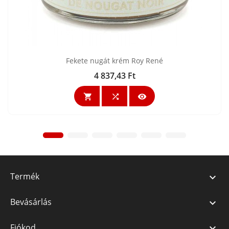
Fekete nugát krém Roy René
4 837,43 Ft
Ár



Termék

Bevásárlás

Fiókod
