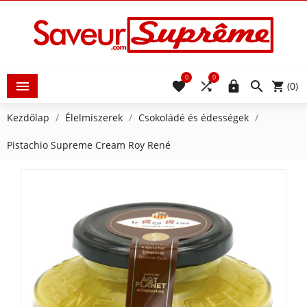
0
0





(0)
Kezdőlap
Élelmiszerek
Csokoládé és édességek
Pistachio Supreme Cream Roy René