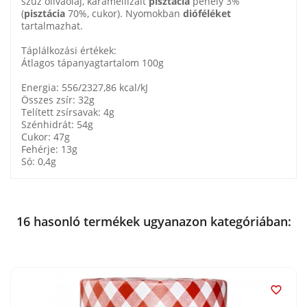
szűz olívaolaj, karamellizált
pisztácia
pehely 3%
(
pisztácia
70%, cukor). Nyomokban
dióféléket
tartalmazhat.
Táplálkozási értékek:
Átlagos tápanyagtartalom 100g
Energia: 556/2327,86 kcal/kJ
Összes zsír: 32g
Telített zsírsavak: 4g
Szénhidrát: 54g
Cukor: 47g
Fehérje: 13g
Só: 0,4g
16 hasonló termékek ugyanazon kategóriában:
