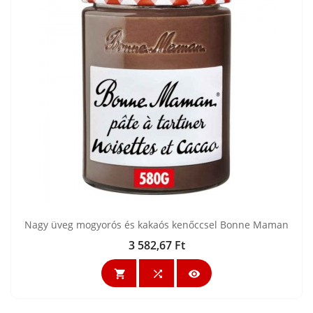
Nagy üveg mogyorós és kakaós kenőccsel Bonne Maman
3 582,67 Ft
Ár


