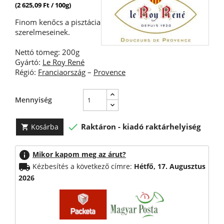
(2 625,09 Ft / 100g)
Finom kenőcs a pisztácia
szerelmeseinek.
Nettó tömeg: 200g
Gyártó:
Le Roy René
Régió:
Franciaország
–
Provence
Mennyiség

Raktáron - kiadó raktárhelyiség
Kosárba

info
Mikor kapom meg az árut?
local_shipping
Kézbesítés a következő címre:
Hétfő, 17. Augusztus
2026