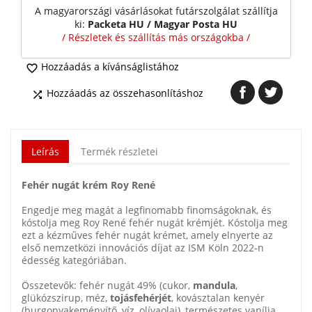
A magyarországi vásárlásokat futárszolgálat szállítja
ki:
Packeta HU / Magyar Posta HU
/ Részletek és szállítás más országokba /
Hozzáadás a kívánságlistához

Hozzáadás az összehasonlításhoz

Leírás
Termék részletei
Fehér nugát krém Roy René
Engedje meg magát a legfinomabb finomságoknak, és
kóstolja meg Roy René fehér nugát krémjét. Kóstolja meg
ezt a kézműves fehér nugát krémet, amely elnyerte az
első nemzetközi innovációs díjat az ISM Köln 2022-n
édesség kategóriában.
Összetevők: fehér nugát 49% (cukor,
mandula
,
glükózszirup, méz,
tojásfehérjét
, kovásztalan kenyér
(burgonyakeményítő, víz, olívaolaj), természetes vanília