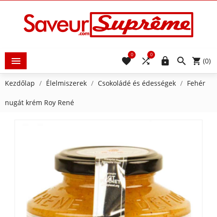
0
0





(0)
Kezdőlap
Élelmiszerek
Csokoládé és édességek
Fehér
nugát krém Roy René