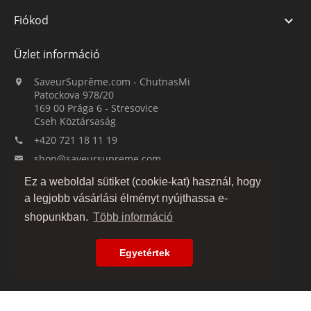
Fiókod

Üzlet információ
SaveurSuprême.com - ChutnasMi

Patockova 978/20
169 00 Prága 6 - Stresovice
Cseh Köztársaság
+420 721 18 11 19

shop@saveursupreme.com

Ez a weboldal sütiket (cookie-kat) használ, hogy
Figyelj minket:
a legjobb vásárlási élményt nyújthassa e-
shopunkban.
Több információ
Egyetértek
© 2019-2026 :: SaveurSuprême.com által ChutnasMi :: családi cég