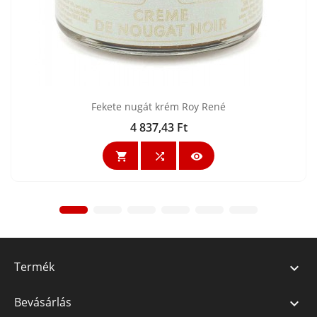
Fekete nugát krém Roy René
4 837,43 Ft
Ár



Termék

Bevásárlás
