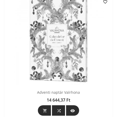

Adventi naptár Valrhona
14 644,37 Ft
Ár


