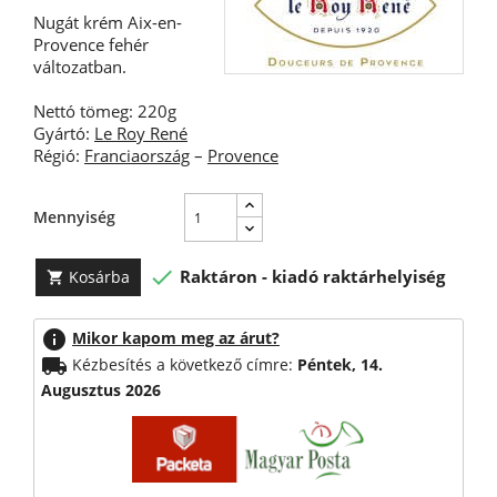
Nugát krém Aix-en-
Provence fehér
változatban.
Nettó tömeg: 220g
Gyártó:
Le Roy René
Régió:
Franciaország
–
Provence
Mennyiség

Raktáron - kiadó raktárhelyiség
Kosárba

info
Mikor kapom meg az árut?
local_shipping
Kézbesítés a következő címre:
Péntek, 14.
Augusztus 2026