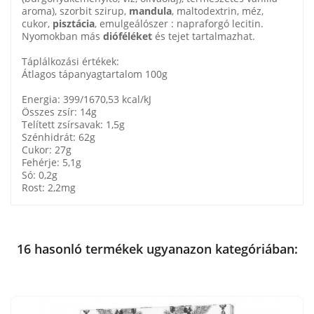
aroma), szorbit szirup,
mandula
, maltodextrin, méz,
cukor,
pisztácia
, emulgeálószer : napraforgó lecitin.
Nyomokban más
dióféléket
és tejet tartalmazhat.
Táplálkozási értékek:
Átlagos tápanyagtartalom 100g
Energia: 399/1670,53 kcal/kJ
Összes zsír: 14g
Telített zsírsavak: 1,5g
Szénhidrát: 62g
Cukor: 27g
Fehérje: 5,1g
Só: 0,2g
Rost: 2,2mg
16 hasonló termékek ugyanazon kategóriában: