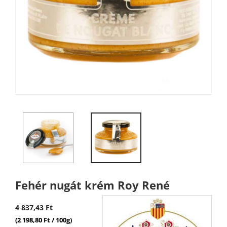
Fehér nugát krém Roy René
4 837,43 Ft
(2 198,80 Ft / 100g)