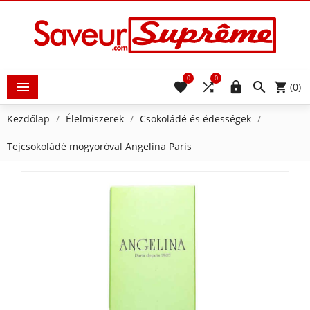
0
0





(0)
Kezdőlap
Élelmiszerek
Csokoládé és édességek
Tejcsokoládé mogyoróval Angelina Paris