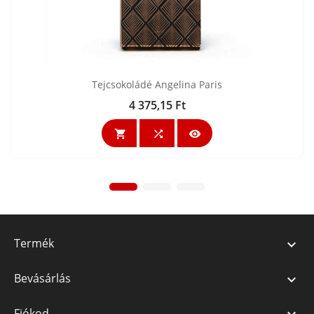
Tejcsokoládé Angelina Paris
4 375,15 Ft
Ár



Termék

Bevásárlás

Fiókod