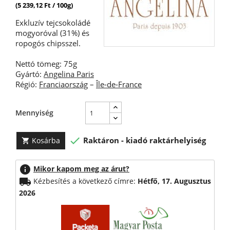
(5 239,12 Ft / 100g)
Exkluzív tejcsokoládé
mogyoróval (31%) és
ropogós chipsszel.
Nettó tömeg: 75g
Gyártó:
Angelina Paris
Régió:
Franciaország
–
Île-de-France
Mennyiség

Raktáron - kiadó raktárhelyiség
Kosárba

info
Mikor kapom meg az árut?
local_shipping
Kézbesítés a következő címre:
Hétfő, 17. Augusztus
2026