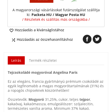
A magyarországi vásárlásokat futárszolgálat szállítja
ki:
Packeta HU / Magyar Posta HU
/ Részletek és szállítás más országokba /
Hozzáadás a kívánságlistához

Hozzáadás az összehasonlításhoz

Leírás
Termék részletei
Tejcsokoládé mogyoróval Angelina Paris
Ez az elegáns, francia gyártmányú prémium csokoládé az
egyik legfinomabb a magas mogyorótartalmának (31%) és
a ropogós chipseknek köszönhetően!
Összetevők:
Mogyoró
31,25%, cukor, teljes
tejpor
,
kakaóvaj, kakaómassza, emulgeálószer: szójalecitin,
természetes vanília aroma. Minimum 37% kakaó.