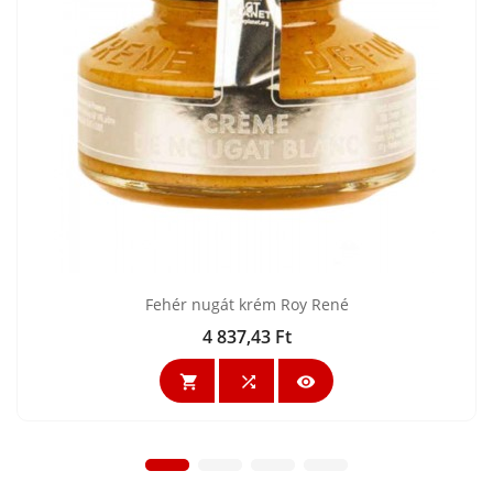
Fehér nugát krém Roy René
4 837,43 Ft
Ár


