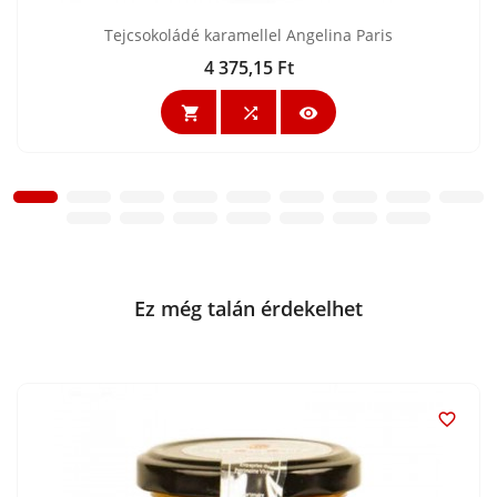
Tejcsokoládé karamellel Angelina Paris
4 375,15 Ft
Ár



Ez még talán érdekelhet
