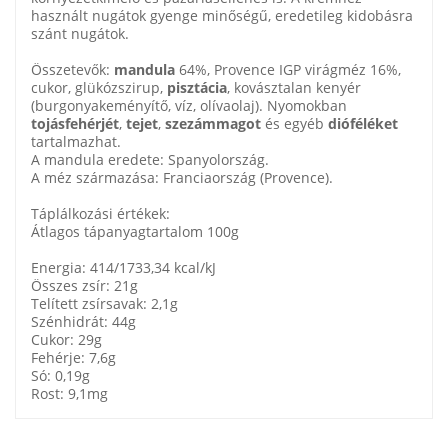
használt nugátok gyenge minőségű, eredetileg kidobásra
szánt nugátok.
Összetevők:
mandula
64%, Provence IGP virágméz 16%,
cukor, glükózszirup,
pisztácia
, kovásztalan kenyér
(burgonyakeményítő, víz, olívaolaj). Nyomokban
tojásfehérjét
,
tejet
,
szezámmagot
és egyéb
dióféléket
tartalmazhat.
A mandula eredete: Spanyolország.
A méz származása: Franciaország (Provence).
Táplálkozási értékek:
Átlagos tápanyagtartalom 100g
Energia: 414/1733,34 kcal/kJ
Összes zsír: 21g
Telített zsírsavak: 2,1g
Szénhidrát: 44g
Cukor: 29g
Fehérje: 7,6g
Só: 0,19g
Rost: 9,1mg