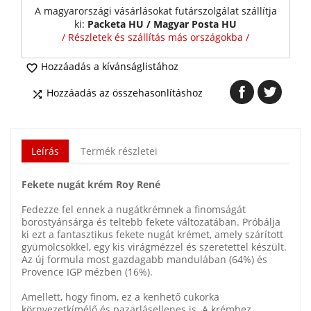
A magyarországi vásárlásokat futárszolgálat szállítja
ki:
Packeta HU / Magyar Posta HU
/ Részletek és szállítás más országokba /
Hozzáadás a kívánságlistához

Hozzáadás az összehasonlításhoz

Leírás
Termék részletei
Fekete nugát krém Roy René
Fedezze fel ennek a nugátkrémnek a finomságát
borostyánsárga és teltebb fekete változatában. Próbálja
ki ezt a fantasztikus fekete nugát krémet, amely szárított
gyümölcsökkel, egy kis virágmézzel és szeretettel készült.
Az új formula most gazdagabb mandulában (64%) és
Provence IGP mézben (16%).
Amellett, hogy finom, ez a kenhető cukorka
környezetkímélő és pazarlásellenes is. A krémhez