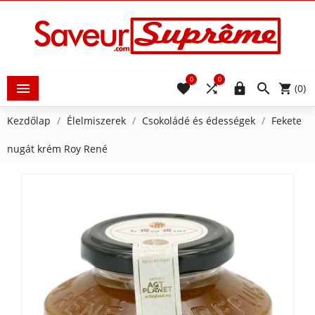
0
0





(0)
Kezdőlap
Élelmiszerek
Csokoládé és édességek
Fekete
nugát krém Roy René