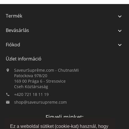
Termék

Bevásárlás

Fiókod

Üzlet információ
SaveurSuprême.com - ChutnasMi

Patockova 978/20
169 00 Prága 6 - Stresovice
Cseh Köztársaság
+420 721 18 11 19

shop@saveursupreme.com

Figyelj minket:
Ez a weboldal sütiket (cookie-kat) használ, hogy