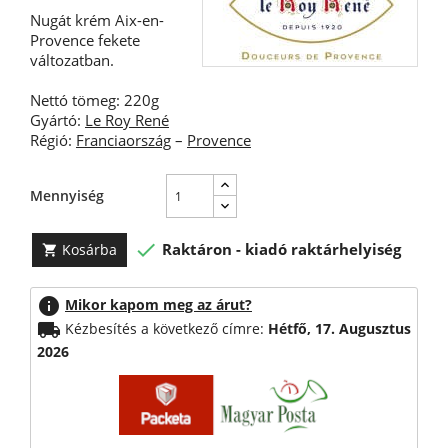
Nugát krém Aix-en-
Provence fekete
változatban.
Nettó tömeg: 220g
Gyártó:
Le Roy René
Régió:
Franciaország
–
Provence
Mennyiség

Raktáron - kiadó raktárhelyiség
Kosárba

info
Mikor kapom meg az árut?
local_shipping
Kézbesítés a következő címre:
Hétfő, 17. Augusztus
2026