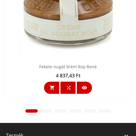
Fekete nugát krém Roy René
4 837,43 Ft
Ár



Termék
