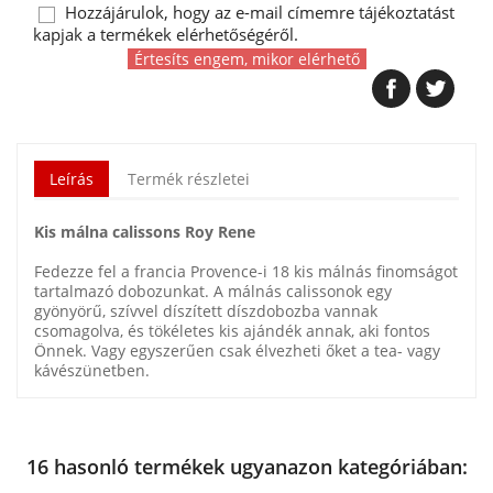
Hozzájárulok, hogy az e-mail címemre tájékoztatást
kapjak a termékek elérhetőségéről.
Értesíts engem, mikor elérhető
Leírás
Termék részletei
Kis málna calissons Roy Rene
Fedezze fel a francia Provence-i 18 kis málnás finomságot
tartalmazó dobozunkat. A málnás calissonok egy
gyönyörű, szívvel díszített díszdobozba vannak
csomagolva, és tökéletes kis ajándék annak, aki fontos
Önnek. Vagy egyszerűen csak élvezheti őket a tea- vagy
kávészünetben.
16 hasonló termékek ugyanazon kategóriában: