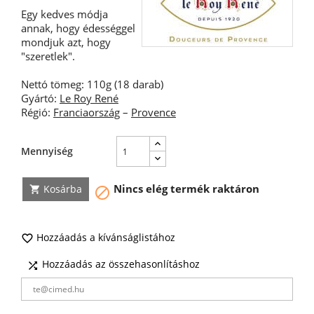
Egy kedves módja
annak, hogy édességgel
mondjuk azt, hogy
"szeretlek".
Nettó tömeg: 110g (18 darab)
Gyártó:
Le Roy René
Régió:
Franciaország
–
Provence
Mennyiség
Nincs elég termék raktáron
Kosárba


Hozzáadás a kívánságlistához

Hozzáadás az összehasonlításhoz
