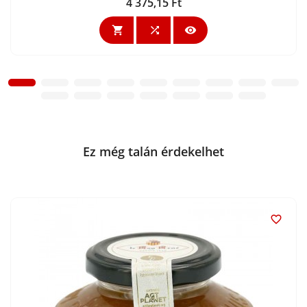
4 375,15 Ft
Ár



Ez még talán érdekelhet
