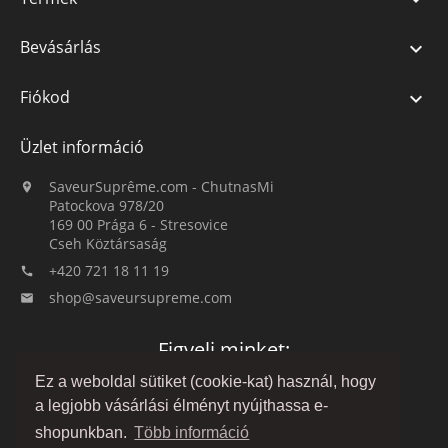
Bevásárlás

Fiókod

Üzlet információ
SaveurSuprême.com - ChutnasMi

Patockova 978/20
169 00 Prága 6 - Stresovice
Cseh Köztársaság
+420 721 18 11 19

shop@saveursupreme.com

Figyelj minket:
Ez a weboldal sütiket (cookie-kat) használ, hogy
a legjobb vásárlási élményt nyújthassa e-
shopunkban.
Több információ