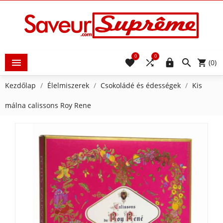
0
0





(0)
Kezdőlap
Élelmiszerek
Csokoládé és édességek
Kis
málna calissons Roy Rene