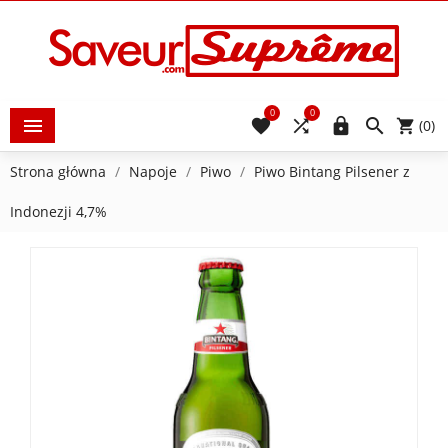
0
0





(0)
Strona główna
Napoje
Piwo
Piwo Bintang Pilsener z
Indonezji 4,7%