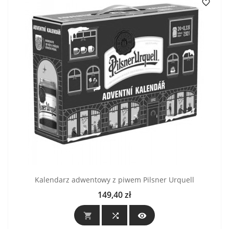

Kalendarz adwentowy z piwem Pilsner Urquell
149,40 zł
Cena


