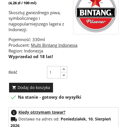
(4,26 zł / 100 ml)
Skosztuj gwiezdnego piwa,
symbolicznego i
najpopularniejszego lagera z
Indonezji.
Pojemność: 330ml
Producent:
Multi Bintang Indonesia
Region: Indonezja
Wyprzedaż od 18 lat!
Ilość
Dodaj do koszyka


Na stanie - gotowy do wysyłki
info
Kiedy otrzymam towar?
local_shipping
Dostawa na adres od:
Poniedziałek, 10. Sierpień
2026