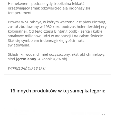
Heinekenem, podczas gdy tropikalna lekkość i
orzeźwiający smak odzwierciedlają indonezyjski
temperament.
Browar w Surabaya, w którym warzone jest piwo Bintang,
został zbudowany w 1932 roku podczas holenderskiej ery
kolonialnej. Od tego czasu Bintang podbił serca i kubki
smakowe milionów ludzi w Indonezji i na całym świecie.
Stał się symbolem indonezyjskiej gościnności i
świętowania.
Składniki: woda, chmiel oczyszczony, ekstrakt chmielowy,
słód
jęczmienny
. Alkohol: 4,7% obj..
WYPRZEDAŻ OD 18 LAT!
16 innych produktów w tej samej kategorii: