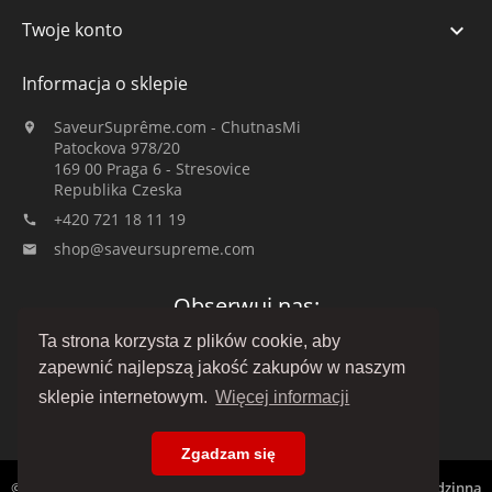
Twoje konto

Informacja o sklepie
SaveurSuprême.com - ChutnasMi

Patockova 978/20
169 00 Praga 6 - Stresovice
Republika Czeska
+420 721 18 11 19

shop@saveursupreme.com

Obserwuj nas:
Ta strona korzysta z plików cookie, aby
zapewnić najlepszą jakość zakupów w naszym
sklepie internetowym.
Więcej informacji
Zgadzam się
© 2019-2026 :: SaveurSuprême.com przez ChutnasMi :: firma rodzinna