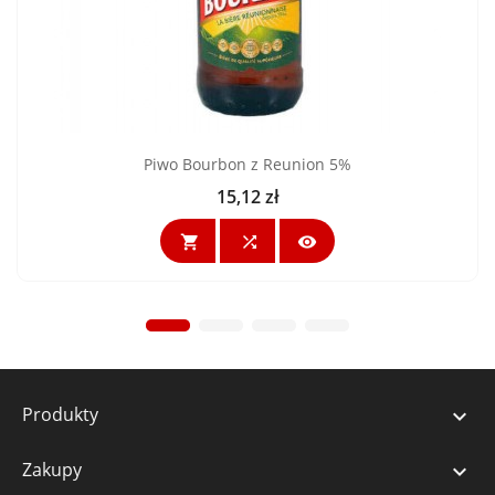
Piwo Bourbon z Reunion 5%
15,12 zł
Cena



Produkty

Zakupy
