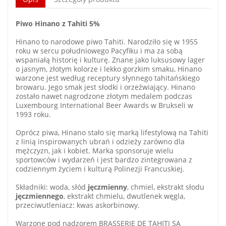
Piwo Hinano z Tahiti 5%
Hinano to narodowe piwo Tahiti. Narodziło się w 1955
roku w sercu południowego Pacyfiku i ma za sobą
wspaniałą historię i kulturę. Znane jako luksusowy lager
o jasnym, złotym kolorze i lekko gorzkim smaku, Hinano
warzone jest według receptury słynnego tahitańskiego
browaru. Jego smak jest słodki i orzeźwiający. Hinano
zostało nawet nagrodzone złotym medalem podczas
Luxembourg International Beer Awards w Brukseli w
1993 roku.
Oprócz piwa, Hinano stało się marką lifestylową na Tahiti
z linią inspirowanych ubrań i odzieży zarówno dla
mężczyzn, jak i kobiet. Marka sponsoruje wielu
sportowców i wydarzeń i jest bardzo zintegrowana z
codziennym życiem i kulturą Polinezji Francuskiej.
Składniki: woda, słód
jęczmienny
, chmiel, ekstrakt słodu
jęczmiennego
, ekstrakt chmielu, dwutlenek węgla,
przeciwutleniacz: kwas askorbinowy.
Warzone pod nadzorem BRASSERIE DE TAHITI SA