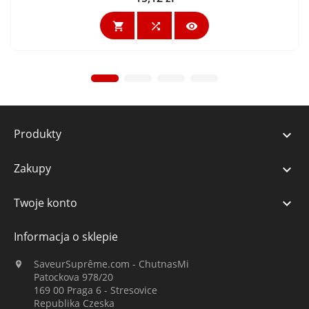



Produkty

Zakupy

Twoje konto

Informacja o sklepie
SaveurSuprême.com - ChutnasMi

Patockova 978/20
169 00 Praga 6 - Stresovice
Republika Czeska