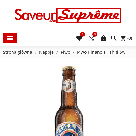
0
0





(0)
Strona główna
Napoje
Piwo
Piwo Hinano z Tahiti 5%