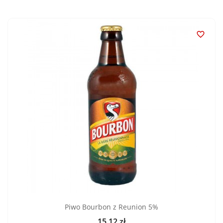

Piwo Bourbon z Reunion 5%
15,12 zł
Cena