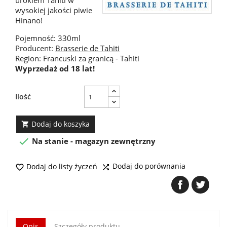
urokiem Tahiti w
wysokiej jakości piwie
Hinano!
Pojemność: 330ml
Producent:
Brasserie de Tahiti
Region: Francuski za granicą - Tahiti
Wyprzedaż od 18 lat!
Ilość
Dodaj do koszyka


Na stanie - magazyn zewnętrzny
Dodaj do porównania
Dodaj do listy życzeń


Opis
Szczegóły produktu