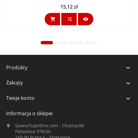
15,12 zł
Cena



Produkty

Zakupy

Twoje konto

Informacja o sklepie
SaveurSuprême.com - ChutnasMi

Patockova 978/20
169 00 Praga 6 - Stresovice