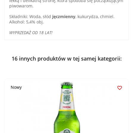
lekką i delikatną stronę, która spodoba się początkującym
piwowarom.
Składniki: Woda, słód
jęczmienny
, kukurydza, chmiel.
Alkohol: 5,4% obj.
WYPRZEDAŻ OD 18 LAT!
16 innych produktów w tej samej kategorii:
Nowy
