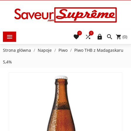
0
0





(0)
Strona główna
Napoje
Piwo
Piwo THB z Madagaskaru
5,4%