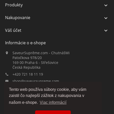
Produkty

Nakupovanie

Váš účet

Informácie o e-shope
SaveurSuprême.com - ChutnášMi

Patočkova 978/20
169 00 Praha 6 - Střešovice
Česká Republika
+420 721 18 11 19

shop@saveursupreme.com

Tento web používa súbory cookie, aby vám
Sledujte nás:
zaistil čo najlepší zážitok z nakupovania v
našom e-shope.
Viac informácií