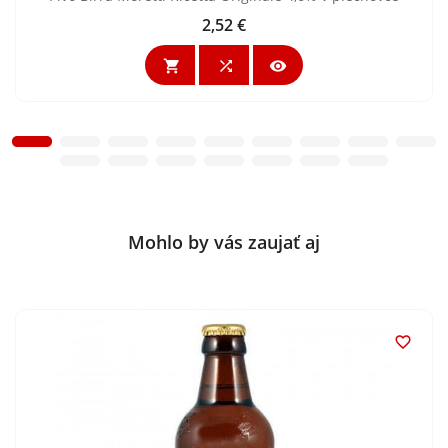
2,52 €
Cena



Mohlo by vás zaujať aj
