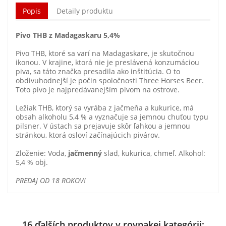
Popis
Detaily produktu
Pivo THB z Madagaskaru 5,4%
Pivo THB, ktoré sa varí na Madagaskare, je skutočnou
ikonou. V krajine, ktorá nie je preslávená konzumáciou
piva, sa táto značka presadila ako inštitúcia. O to
obdivuhodnejší je počin spoločnosti Three Horses Beer.
Toto pivo je najpredávanejším pivom na ostrove.
Ležiak THB, ktorý sa vyrába z jačmeňa a kukurice, má
obsah alkoholu 5,4 % a vyznačuje sa jemnou chuťou typu
pilsner. V ústach sa prejavuje skôr ľahkou a jemnou
stránkou, ktorá osloví začínajúcich pivárov.
Zloženie: Voda,
jačmenný
slad, kukurica, chmeľ. Alkohol:
5,4 % obj.
PREDAJ OD 18 ROKOV!
16 ďalších produktov v rovnakej kategórii: