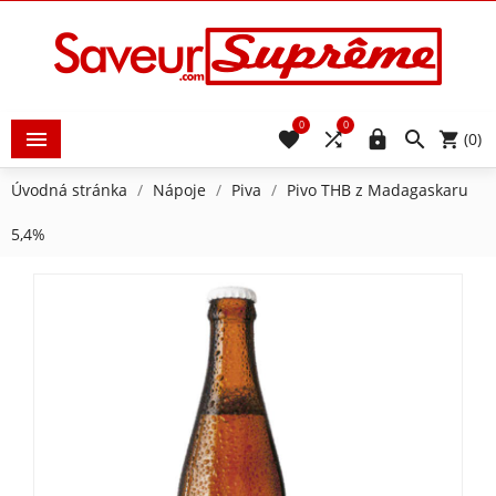
0
0





(0)
Úvodná stránka
Nápoje
Piva
Pivo THB z Madagaskaru
5,4%