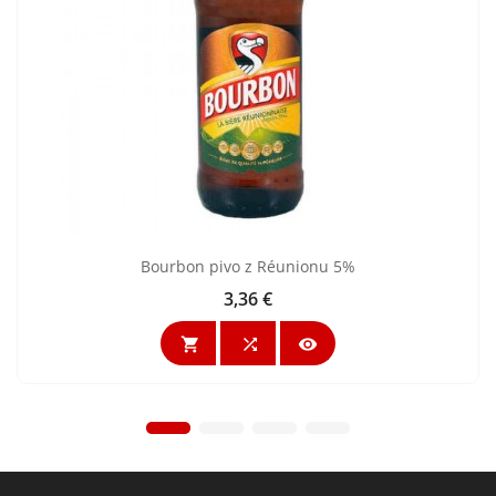
Bourbon pivo z Réunionu 5%
3,36 €
Cena


