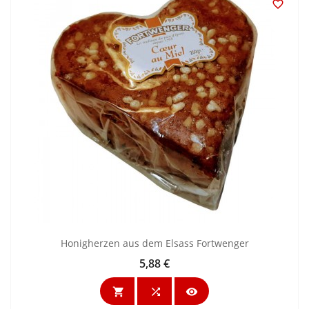

Honigherzen aus dem Elsass Fortwenger
5,88 €
Preis


