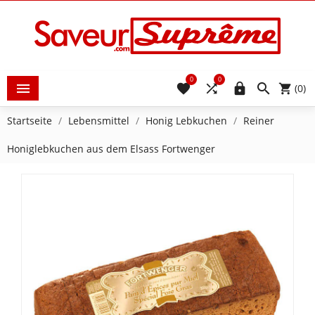
0
0





(0)
Startseite
Lebensmittel
Honig Lebkuchen
Reiner
Honiglebkuchen aus dem Elsass Fortwenger