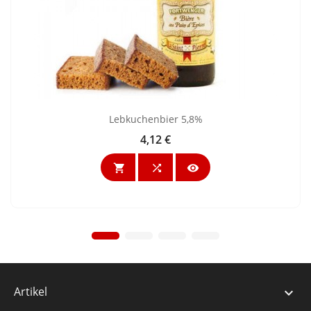
Lebkuchenbier 5,8%
4,12 €
Preis



Artikel
