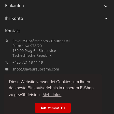
Einkaufen

Ihr Konto

Kontakt
SaveurSuprême.com - ChutnasMi

Patockova 978/20
169 00 Prag 6 - Stresovice
Tschechische Republik
+420 721 18 11 19

shop@saveursupreme.com

Guck uns an:
Diese Website verwendet Cookies, um Ihnen
das beste Einkaufserlebnis in unserem E-Shop
zu gewährleisten.
Mehr Infos
Ich stimme zu