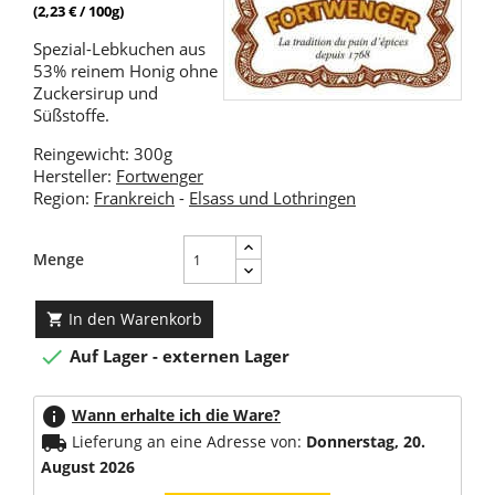
(2,23 € / 100g)
Spezial-Lebkuchen aus
53% reinem Honig ohne
Zuckersirup und
Süßstoffe.
Reingewicht: 300g
Hersteller:
Fortwenger
Region:
Frankreich
-
Elsass und Lothringen
Menge
In den Warenkorb


Auf Lager - externen Lager
info
Wann erhalte ich die Ware?
local_shipping
Lieferung an eine Adresse von:
Donnerstag, 20.
August 2026