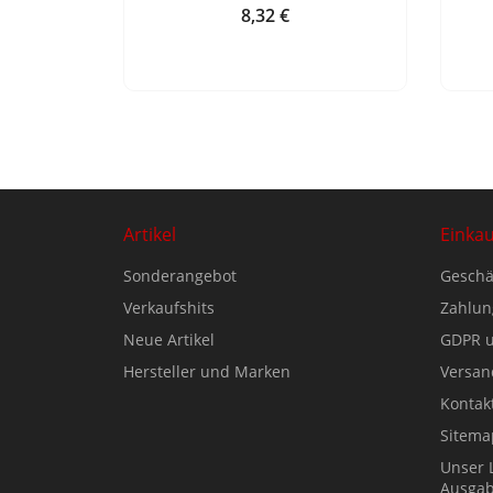
8,32 €
Preis
Artikel
Einka
Sonderangebot
Geschä
Verkaufshits
Zahlun
Neue Artikel
GDPR u
Hersteller und Marken
Versan
Kontak
Sitema
Unser 
Ausgab