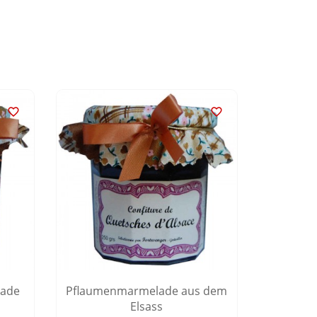


lade
Pflaumenmarmelade aus dem
Mirabe
Elsass