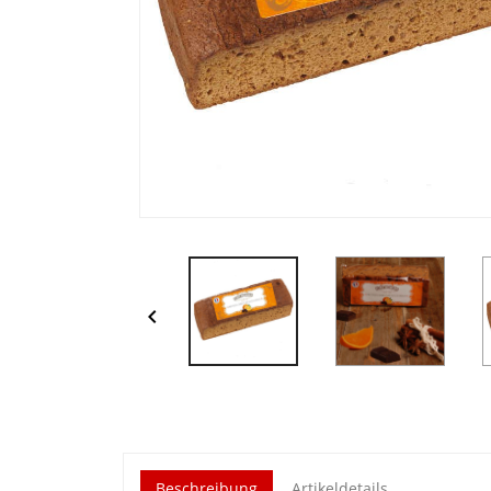

Beschreibung
Artikeldetails