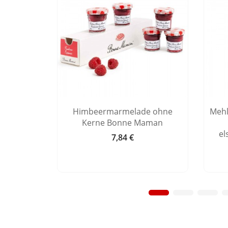
hen aus
Himbeermarmelade ohne
Mehl
enger
Kerne Bonne Maman
el
7,84 €
Preis