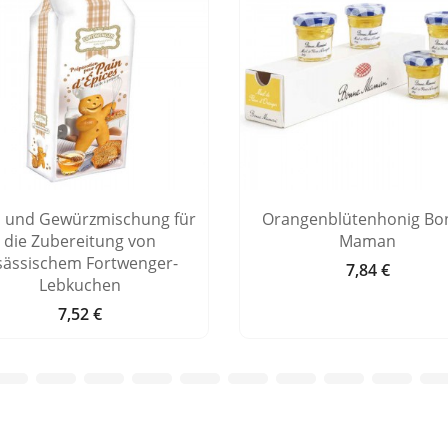
 und Gewürzmischung für
Orangenblütenhonig Bo
die Zubereitung von
Maman
sässischem Fortwenger-
7,84 €
Preis
Lebkuchen
7,52 €
Preis