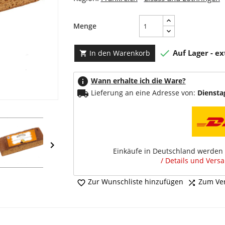
Menge

Auf Lager - e
In den Warenkorb

info
Wann erhalte ich die Ware?
local_shipping
Lieferung an eine Adresse von:
Diensta

Einkäufe in Deutschland werden 
/ Details und Vers
Zur Wunschliste hinzufügen
Zum Ver

