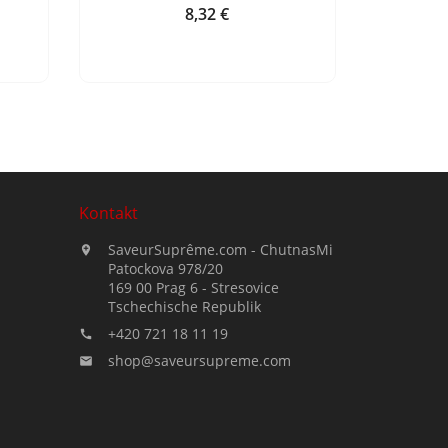
8,32 €
Preis
Kontakt
SaveurSuprême.com - ChutnasMi

Patockova 978/20
169 00 Prag 6 - Stresovice
Tschechische Republik
+420 721 18 11 19

shop@saveursupreme.com
