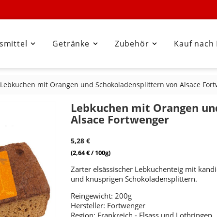
smittel
Getränke
Zubehör
Kauf nach



Lebkuchen mit Orangen und Schokoladensplittern von Alsace For
Lebkuchen mit Orangen und
Alsace Fortwenger
5,28 €
(2,64 € / 100g)
Zarter elsässischer Lebkuchenteig mit kand
und knusprigen Schokoladensplittern.
Reingewicht: 200g
Hersteller:
Fortwenger
Region:
Frankreich
-
Elsass und Lothringen