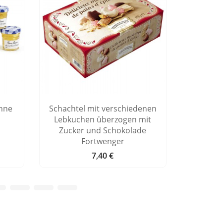
nne
Schachtel mit verschiedenen
Honighe
Lebkuchen überzogen mit
Zucker und Schokolade
Fortwenger
7,40 €
Preis