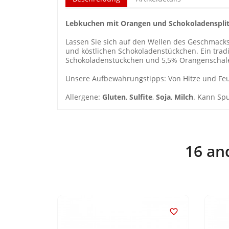
Lebkuchen mit Orangen und Schokoladensplit
Lassen Sie sich auf den Wellen des Geschmacks
und köstlichen Schokoladenstückchen. Ein trad
Schokoladenstückchen und 5,5% Orangenschal
Unsere Aufbewahrungstipps: Von Hitze und Feuch
Allergene:
Gluten
,
Sulfite
,
Soja
,
Milch
. Kann Sp
16 and

