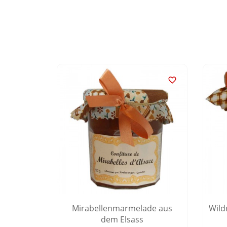


 aus dem
Mirabellenmarmelade aus
Wild
dem Elsass