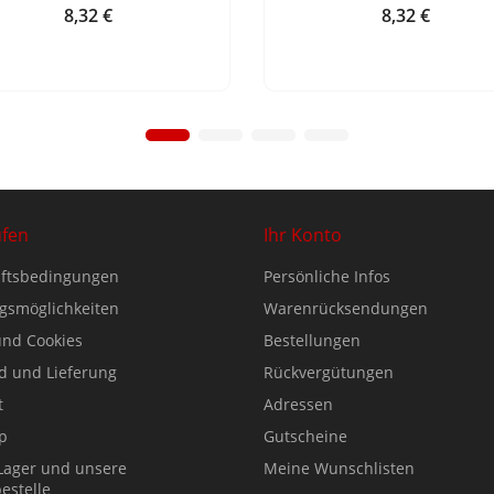
8,32 €
8,32 €
Preis
Preis
ufen
Ihr Konto
ftsbedingungen
Persönliche Infos
gsmöglichkeiten
Warenrücksendungen
nd Cookies
Bestellungen
d und Lieferung
Rückvergütungen
t
Adressen
p
Gutscheine
Lager und unsere
Meine Wunschlisten
estelle