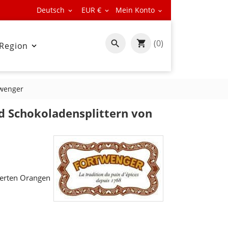
Deutsch
EUR €
Mein Konto



(0)

 Region

twenger
 Schokoladensplittern von
ierten Orangen