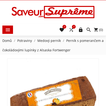
0
0





(0)
Domů
Potraviny
Medový perník
Perník s pomerančem a
čokoládovými lupínky z Alsaska Fortwenger