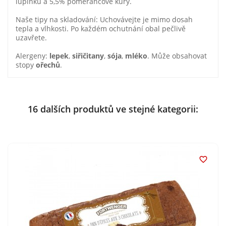
lupínků a 5,5% pomerančové kůry.
Naše tipy na skladování: Uchovávejte je mimo dosah
tepla a vlhkosti. Po každém ochutnání obal pečlivě
uzavřete.
Alergeny:
lepek
,
siřičitany
,
sója
,
mléko
. Může obsahovat
stopy
ořechů
.
16 dalších produktů ve stejné kategorii:
