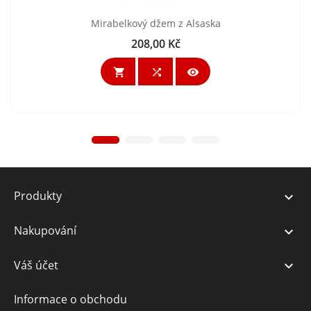
Mirabelkový džem z Alsaska
208,00 Kč
Cena



Produkty

Nakupování

Váš účet

Informace o obchodu