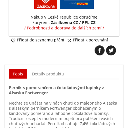
Nákup v České republice doručíme
kurýrem:
Zásilkovna CZ / PPL CZ
/ Podrobnosti a doprava do dalších zemí /
Přidat do seznamu přání
Přidat k porovnání


Popis
Detaily produktu
Perník s pomerančem a čokoládovými lupínky z
Alsaska Fortwenger
Nechte se unášet na vlnách chuti do malebného Alsaska
s alsaským perníkem Fortwenger obohaceným o
kandovaný pomeranč a lahodné čokoládové lupínky.
Tradiční recept v moderním pojetí pro potěšení vašich
chuťových pohárků. Perník obsahuje 7,4% čokoládových