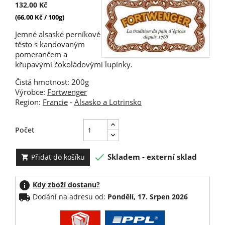
132,00 Kč
(66,00 Kč / 100g)
Jemné alsaské perníkové
těsto s kandovaným
pomerančem a
křupavými čokoládovými lupínky.
Čistá hmotnost: 200g
Výrobce:
Fortwenger
Region:
Francie
-
Alsasko a Lotrinsko
Počet

Skladem - externí sklad
Přidat do košíku

info
Kdy zboží dostanu?
local_shipping
Dodání na adresu od:
Pondělí, 17. Srpen 2026