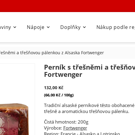
aviny
Nápoje
Doplňky
Nákup podle r



třešněmi a třešňovou pálenkou z Alsaska Fortwenger
Perník s třešněmi a třešňo
Fortwenger
132,00 Kč
(66,00 Kč / 100g)
Tradiční alsaské perníkové těsto obohacené
třešně a aromatickou třešňovou pálenku.
Čistá hmotnost: 200g
Výrobce:
Fortwenger
Region:
Francie
-
Alsasko a Lotrinsko