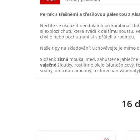
Perník s třešněmi a třešňovou pálenkou z Al
Nechte se okouzlit neodolatelnou kombinací lah
si explozi chutí, která svádí k dalšímu soustu. 
chvíle nebo pochutnání si s přáteli a rodinou.
Naše tipy na skladování: Uchovávejte je mimo d
Složení:
žitná
mouka, med, zahuštěné jablečné pyr
vaječné
žloutky, rostlinné oleje (slunečnicový, 
sodný, uhličitan amonný, fosforečnan vápenatý)
16 d