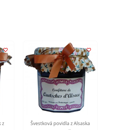


 z
Švestková povidla z Alsaska
Mirabel