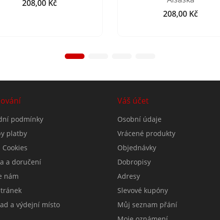
208,00 Kč
Cena
208,00 Kč
Cena
ování
Váš účet
ní podmínky
Osobní údaje
y platby
Vrácené produkty
 Cookies
Objednávky
a a doručení
Dobropisy
e nám
Adresy
tránek
Slevové kupóny
ad a výdejní místo
Můj seznam přání
Moje oznámení