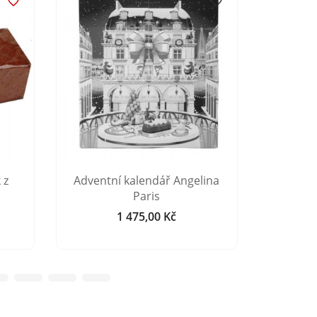


 z
Adventní kalendář Angelina
Perní
Paris
Als
1 475,00 Kč
Cena