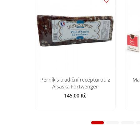


ení na
Perník s tradiční recepturou z
Ma
 perníku
Alsaska Fortwenger
145,00 Kč
Cena