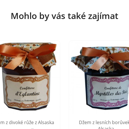
Mohlo by vás také zajímat

m z divoké růže z Alsaska
Džem z lesních borůvek
Alsaska