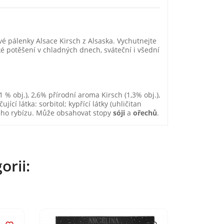
é pálenky Alsace Kirsch z Alsaska. Vychutnejte
dké potěšení v chladných dnech, sváteční i všední
 % obj.), 2,6% přírodní aroma Kirsch (1,3% obj.),
ující látka: sorbitol; kypřící látky (uhličitan
ného rybízu. Může obsahovat stopy
sóji
a
ořechů
.
orii: