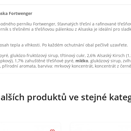
saska Fortwenger
odného perníku Fortwenger, šťavnatých třešní a rafinované třešňov
Perník s třešněmi a třešňovou pálenkou z Alsaska je ideální pro sla
osah tepla a vlhkosti. Po každém ochutnání obal pečlivě uzavřete.
é, glukózo-fruktózový sirup, třtinový cukr, 2,6% Alsaský Kirsch (1,1
řepkový), 1,7% zahuštěné třešňové pyré,
mléko
, glukózový sirup, zvlhč
, přírodní aromata, barviva: mrkvový koncentrát, koncentrát z čer
alších produktů ve stejné kateg