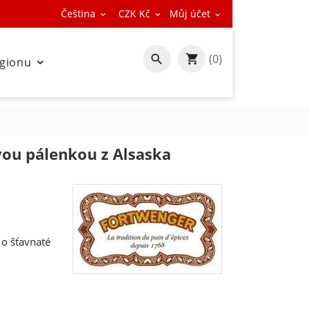
Čeština
CZK Kč
Můj účet



(0)

egionu

vou pálenkou z Alsaska
 o šťavnaté