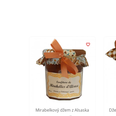


 Alsaska
Mirabelkový džem z Alsaska
Dže