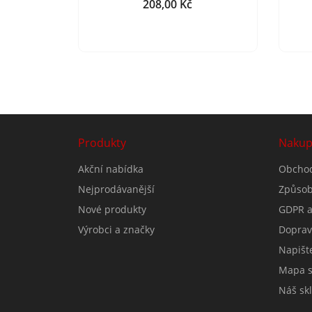
208,00 Kč
Cena
Produkty
Nakup
Akční nabídka
Obchod
Nejprodávanější
Způsob
Nové produkty
GDPR a
Výrobci a značky
Doprav
Napišt
Mapa s
Náš skl