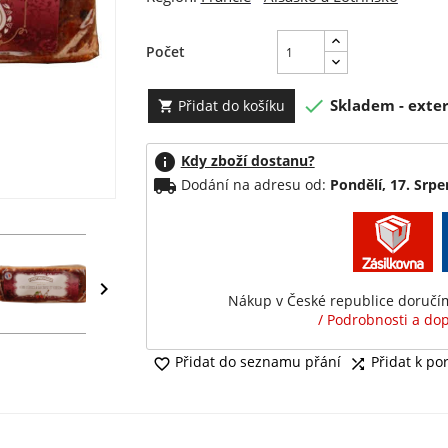
Počet

Skladem - exter
Přidat do košíku

info
Kdy zboží dostanu?
local_shipping
Dodání na adresu od:
Pondělí, 17. Srpe

Nákup v České republice doruč
/ Podrobnosti a dop
Přidat do seznamu přání
Přidat k po

