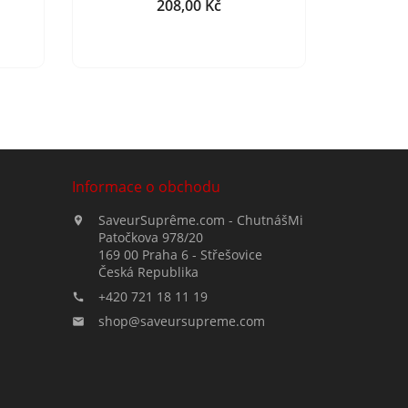
208,00 Kč
Cena
Informace o obchodu
SaveurSuprême.com - ChutnášMi

Patočkova 978/20
169 00 Praha 6 - Střešovice
Česká Republika
+420 721 18 11 19

shop@saveursupreme.com
