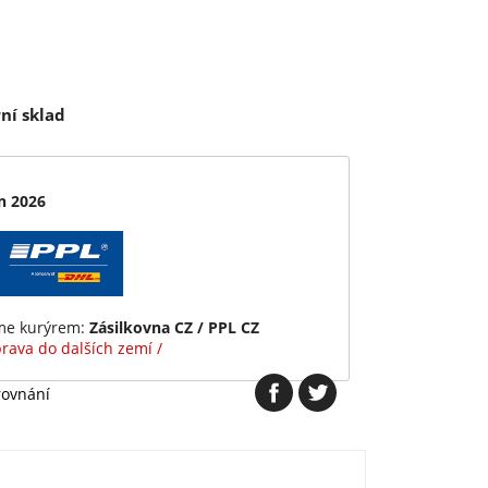
ní sklad
n 2026
íme kurýrem:
Zásilkovna CZ / PPL CZ
rava do dalších zemí /
rovnání