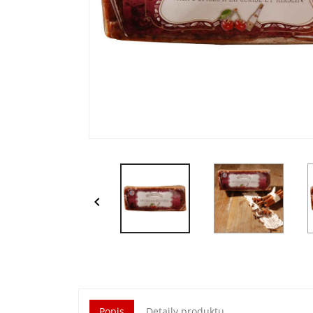

Popis
Detaily produktu