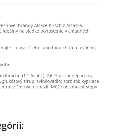
ešňovej brandy Alsace Kirsch z Alsaska.
je ideálny na sladké pohostenie v chladných
echajte sa očariť jeho lahodnou chuťou a vôňou,
rite.
o Kirschu (1,1 % obj.), 2,6 % prírodnej arómy
, glukózový sirup, zvlhčovadlo: sorbitol; kypriace
entrát z čiernych ríbezlí. Môže obsahovať stopy
górii: