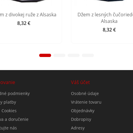
m z divokej ruže z Alsaska
Džem z lesných čučoried
Alsaska
8,32 €
Cena
8,32 €
Cena
ovanie
Váš účet
dné podmienky
Osobné údaje
y platby
Vrátenie tovaru
 Cookies
Objednávky
va a doručenie
Dobropisy
tujte nás
Adresy