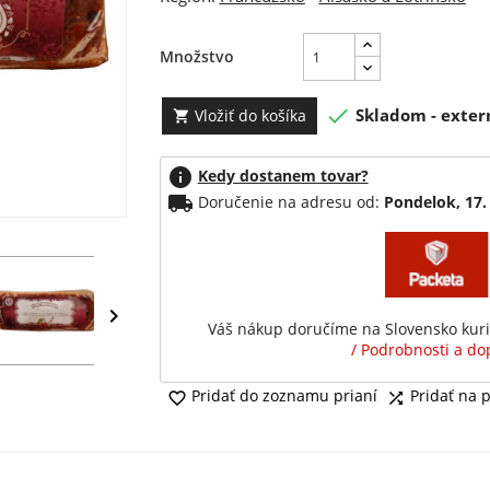
Množstvo

Skladom - exter
Vložiť do košíka

info
Kedy dostanem tovar?
local_shipping
Doručenie na adresu od:
Pondelok, 17.

Váš nákup doručíme na Slovensko kur
/ Podrobnosti a dop
Pridať do zoznamu prianí
Pridať na 

