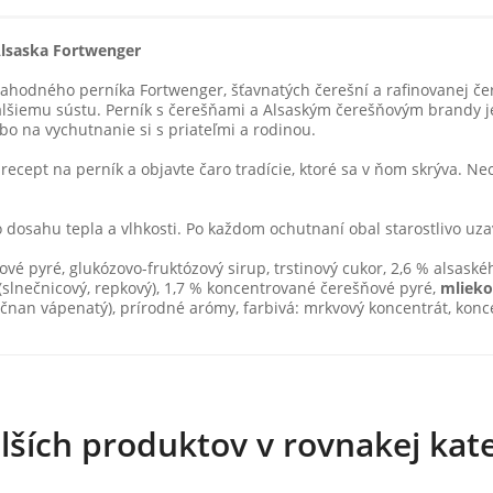
Alsaska Fortwenger
ahodného perníka Fortwenger, šťavnatých čerešní a rafinovanej čer
k ďalšiemu sústu. Perník s čerešňami a Alsaským čerešňovým brandy 
bo na vychutnanie si s priateľmi a rodinou.
 recept na perník a objavte čaro tradície, ktoré sa v ňom skrýva. N
dosahu tepla a vlhkosti. Po každom ochutnaní obal starostlivo uzav
é pyré, glukózovo-fruktózový sirup, trstinový cukor, 2,6 % alsaskéh
e (slnečnicový, repkový), 1,7 % koncentrované čerešňové pyré,
mlieko
rečnan vápenatý), prírodné arómy, farbivá: mrkvový koncentrát, konc
lších produktov v rovnakej kate