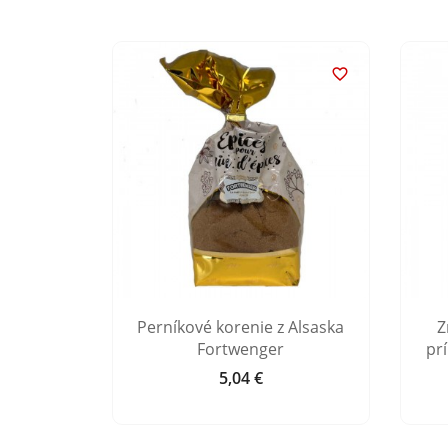


lsaska
Perníkové korenie z Alsaska
Z
Fortwenger
pr
5,04 €
Cena