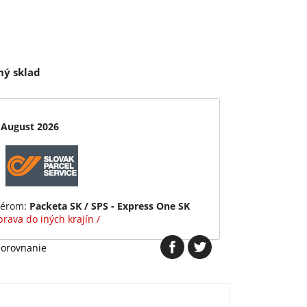
ný sklad
 August 2026
iérom:
Packeta SK / SPS - Express One SK
rava do iných krajín /
porovnanie