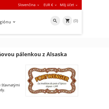
Slovenčina
EUR €
Môj účet



(0)

egiónu

ňovou pálenkou z Alsaska
é šťavnatými
dy.