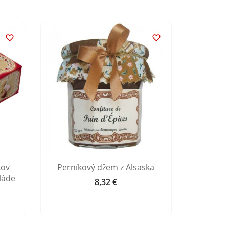


kov
Perníkový džem z Alsaska
Alsask
láde
per
8,32 €
Cena