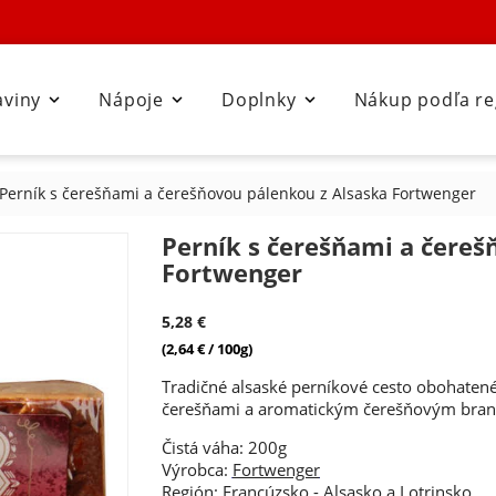
aviny
Nápoje
Doplnky
Nákup podľa r



Perník s čerešňami a čerešňovou pálenkou z Alsaska Fortwenger
Perník s čerešňami a čereš
Fortwenger
5,28 €
(2,64 € / 100g)
Tradičné alsaské perníkové cesto obohaten
čerešňami a aromatickým čerešňovým bran
Čistá váha: 200g
Výrobca:
Fortwenger
Región:
Francúzsko
-
Alsasko a Lotrinsko