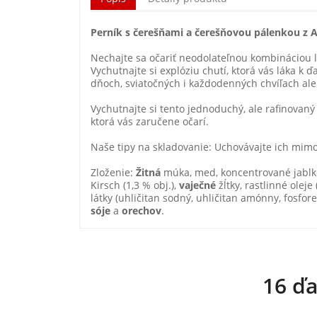
Perník s čerešňami a čerešňovou pálenkou z 
Nechajte sa očariť neodolateľnou kombináciou l
Vychutnajte si explóziu chutí, ktorá vás láka 
dňoch, sviatočných i každodenných chvíľach ale
Vychutnajte si tento jednoduchý, ale rafinovaný
ktorá vás zaručene očarí.
Naše tipy na skladovanie: Uchovávajte ich mimo 
Zloženie:
Žitná
múka, med, koncentrované jablkov
Kirsch (1,3 % obj.),
vaječné
žĺtky, rastlinné olej
látky (uhličitan sodný, uhličitan amónny, fosfo
sóje
a
orechov
.
16 ďa