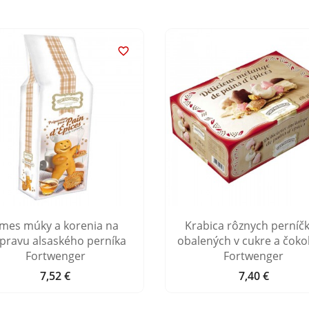

mes múky a korenia na
Krabica rôznych perníč
ípravu alsaského perníka
obalených v cukre a čoko
Fortwenger
Fortwenger
7,52 €
7,40 €
Cena
Cena