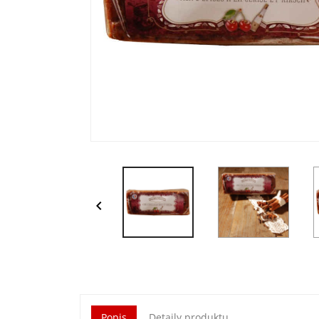

Popis
Detaily produktu