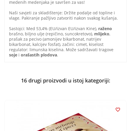
medenih medenjaka je savršen za vas!
Naši savjeti za skladištenje: Držite podalje od topline i
vlage. Pakiranje pažljivo zatvoriti nakon svakog kušanja.
Sastojci: Med 53,4% ​​(EU/izvan EU/izvan Kine),
raženo
brašno, biljno ulje (repičino, suncokretovo),
mlijeko
,
prašak za pecivo (amonijev bikarbonat, natrijev
bikarbonat, kalcijev fosfat), začini: cimet, kiselost
regulator: limunska kiselina. Može sadržavati tragove
soje
i
orašastih plodova
.
16 drugi proizvodi u istoj kategoriji:
