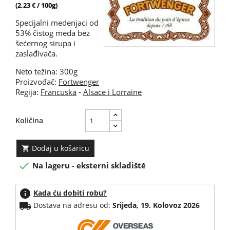
(2,23 € / 100g)
Specijalni medenjaci od
53% čistog meda bez
šećernog sirupa i
zaslađivača.
Neto težina: 300g
Proizvođač:
Fortwenger
Regija:
Francuska
-
Alsace i Lorraine
Količina
Dodaj u košaricu


Na lageru - eksterni skladiště
info
Kada ću dobiti robu?
local_shipping
Dostava na adresu od:
Srijeda, 19. Kolovoz 2026