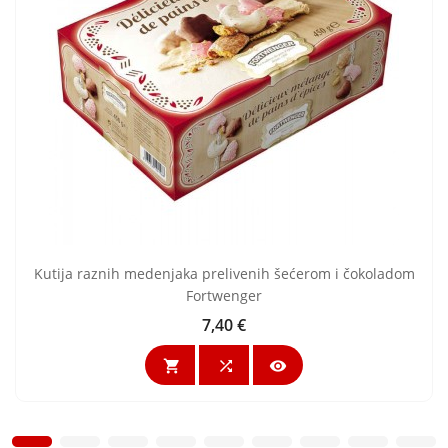
Kutija raznih medenjaka prelivenih šećerom i čokoladom
Fortwenger
7,40 €
Cijena


