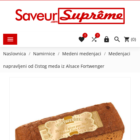
0
0





(0)
Naslovnica
Namirnice
Medeni medenjaci
Medenjaci
napravljeni od čistog meda iz Alsace Fortwenger