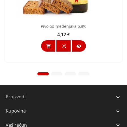
Pivo od medenjaka 5,8%
4,12 €
Cijena



Proizvodi

Kupovina

Vaš račun
