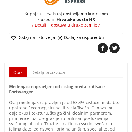
Kupnje u Hrvatskoj dostavljamo kurirskom
službom:
Hrvatska pošta HR
/ Detalji i dostava u druge zemlje /
Dodaj na listu želja
Dodaj za usporedbu


Opis
Detalji proizvoda
Medenjaci napravljeni od čistog meda iz Alsace
Fortwenger
Ovaj medenjak napravljen je od 53,4% čistoće meda bez
upotrebe šećernog sirupa ili zaslađivača. Osnova mu
daje okus i teksturu, što ga čini idealnim partnerom,
primjerice, uz foie gras jetru prilikom posluživanja
svečanog obroka. Tražite li način da svojim svečanim
jelima date jedinstven i originalan štih, specijalitet od