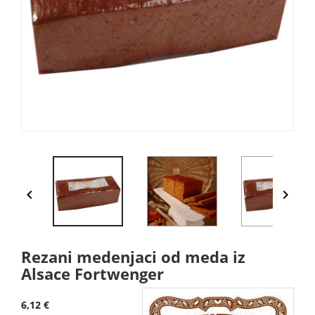


Rezani medenjaci od meda iz
Alsace Fortwenger
6,12 €