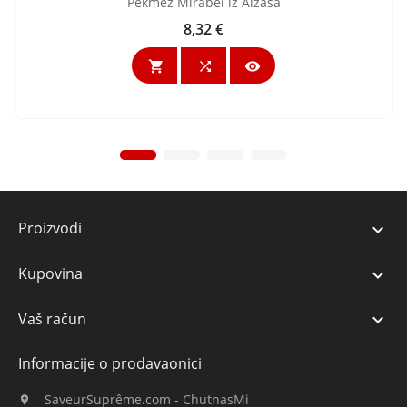
Pekmez Mirabel iz Alzasa
8,32 €
Cijena



Proizvodi

Kupovina

Vaš račun

Informacije o prodavaonici
SaveurSuprême.com - ChutnasMi
