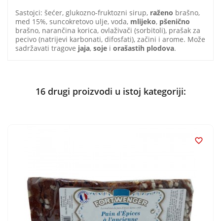
Sastojci: šećer, glukozno-fruktozni sirup,
raženo
brašno,
med 15%, suncokretovo ulje, voda,
mlijeko
,
pšenično
brašno, narančina korica, ovlaživači (sorbitoli), prašak za
pecivo (natrijevi karbonati, difosfati), začini i arome. Može
sadržavati tragove
jaja
,
soje
i
orašastih plodova
.
16 drugi proizvodi u istoj kategoriji:
