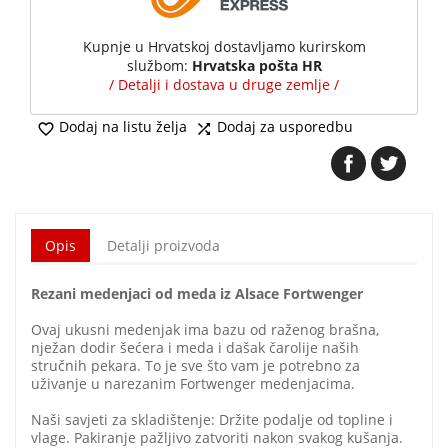
Kupnje u Hrvatskoj dostavljamo kurirskom
službom:
Hrvatska pošta HR
/ Detalji i dostava u druge zemlje /
Dodaj na listu želja
Dodaj za usporedbu


Opis
Detalji proizvoda
Rezani medenjaci od meda iz Alsace Fortwenger
Ovaj ukusni medenjak ima bazu od raženog brašna,
nježan dodir šećera i meda i dašak čarolije naših
stručnih pekara. To je sve što vam je potrebno za
uživanje u narezanim Fortwenger medenjacima.
Naši savjeti za skladištenje: Držite podalje od topline i
vlage. Pakiranje pažljivo zatvoriti nakon svakog kušanja.