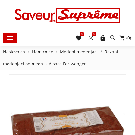
0
0





(0)
Naslovnica
Namirnice
Medeni medenjaci
Rezani
medenjaci od meda iz Alsace Fortwenger