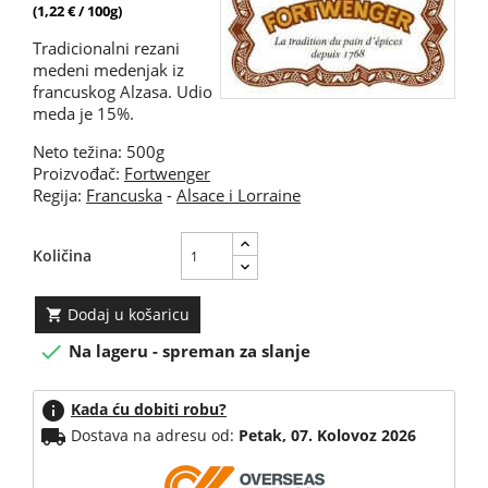
(1,22 € / 100g)
Tradicionalni rezani
medeni medenjak iz
francuskog Alzasa. Udio
meda je 15%.
Neto težina: 500g
Proizvođač:
Fortwenger
Regija:
Francuska
-
Alsace i Lorraine
Količina
Dodaj u košaricu


Na lageru - spreman za slanje
info
Kada ću dobiti robu?
local_shipping
Dostava na adresu od:
Petak, 07. Kolovoz 2026