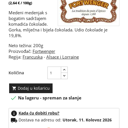
(2,64 € / 100g)
Medeni medenjak s
bogatim sadržajem
komadića čokolade.
Gorka, mliječna i bijela čokolada. Udio čokolade je
19,8%.
Neto težina: 200g
Proizvođač:
Fortwenger
Regija:
Francuska
-
Alsace i Lorraine
Količina
Dodaj u košaricu


Na lageru - spreman za slanje
info
Kada ću dobiti robu?
local_shipping
Dostava na adresu od:
Utorak, 11. Kolovoz 2026