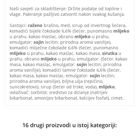
Naši savjeti za skladištenje: Držite podalje od topline i
vlage. Pakiranje pažljivo zatvoriti nakon svakog kušanja.
Sastojci:
raženo
brašno, med, sirup od invertnog šećera,
komadići bijele čokolade 6,6% (šećer, punomasno
mlijeko
u prahu, kakao maslac, obrano
mlijeko
u prahu,
emulgator:
sojin
lecitin; prirodna aroma vanilije),
komadići mliječne čokolade 6,6% (šećer, punomasno
mlijeko
u prahu, kakao maslac, kakao masa,
sirutka
u
prahu, obrano
mlijeko
u prahu, emulgator: (šećer, kakao
masa, kakao maslac, emulgator:
sojin
lecitin; prirodna
aroma vanilije), komadići tamne čokolade 6,6% (šećer,
kakao masa, kakao maslac, emulgator:
sojin
lecitin;
prirodna aroma vanilije), biljna ulja (repičino,
suncokretovo), sirup (šećer od trske, voda),
mlijeko
,
ovlaživač: sorbitol; sredstvo za dizanje (natrijev
bikarbonat, amonijev bikarbonat, kalcijev fosfat), cimet.
16 drugi proizvodi u istoj kategoriji: