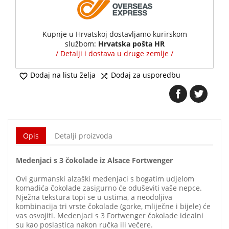
Kupnje u Hrvatskoj dostavljamo kurirskom
službom:
Hrvatska pošta HR
/ Detalji i dostava u druge zemlje /
Dodaj na listu želja
Dodaj za usporedbu


Opis
Detalji proizvoda
Medenjaci s 3 čokolade iz Alsace Fortwenger
Ovi gurmanski alzaški medenjaci s bogatim udjelom
komadića čokolade zasigurno će oduševiti vaše nepce.
Nježna tekstura topi se u ustima, a neodoljiva
kombinacija tri vrste čokolade (gorke, mliječne i bijele) će
vas osvojiti. Medenjaci s 3 Fortwenger čokolade idealni
su kao poslastica nakon ručka ili večere.