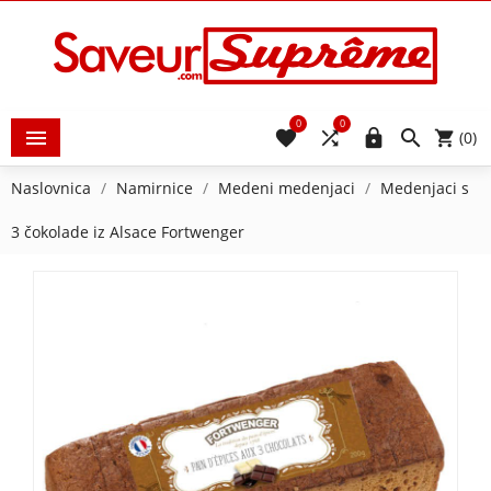
0
0





(0)
Naslovnica
Namirnice
Medeni medenjaci
Medenjaci s
3 čokolade iz Alsace Fortwenger