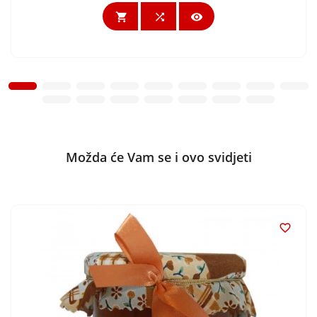



Možda će Vam se i ovo svidjeti
