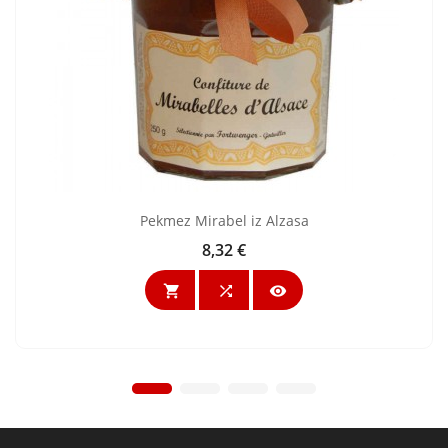
Pekmez Mirabel iz Alzasa
8,32 €
Cijena


