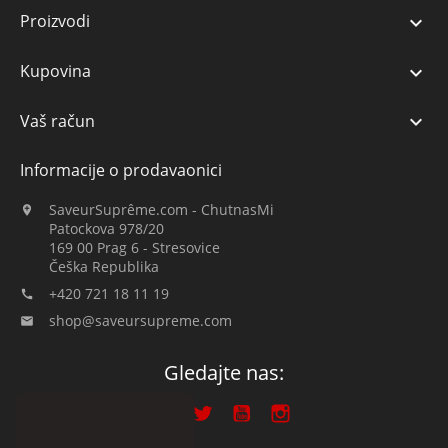
Proizvodi

Kupovina

Vaš račun

Informacije o prodavaonici
SaveurSuprême.com - ChutnasMi

Patockova 978/20
169 00 Prag 6 - Stresovice
Češka Republika
+420 721 18 11 19

shop@saveursupreme.com

Gledajte nas: