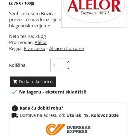
(2,76 € / 100g)
Senf s okusom Božića
provest će vas kroz cijelo
blagdansko vrijeme.
Neto težina: 200g
Proizvođač:
Alélor
Regija:
Francuska
-
Alsace i Lorraine
Količina
Dodaj u košaricu


Na lageru - eksterni skladiště
info
Kada ću dobiti robu?
local_shipping
Dostava na adresu od:
Utorak, 18. Kolovoz 2026