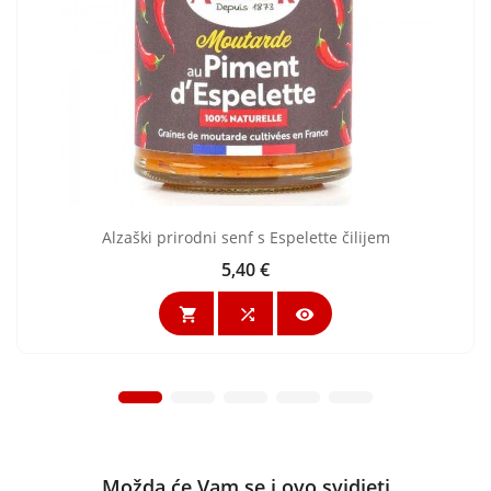
Alzaški prirodni senf s Espelette čilijem
5,40 €
Cijena



Možda će Vam se i ovo svidjeti