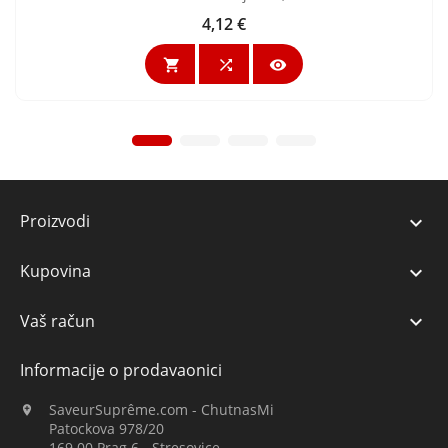
4,12 €
Cijena



Proizvodi

Kupovina

Vaš račun

Informacije o prodavaonici
SaveurSuprême.com - ChutnasMi

Patockova 978/20
169 00 Prag 6 - Stresovice