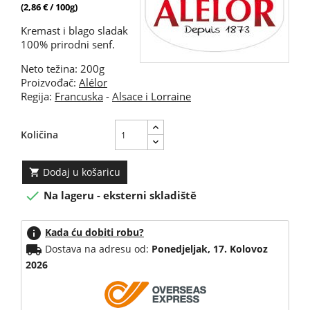
(2,86 € / 100g)
Kremast i blago sladak
100% prirodni senf.
Neto težina: 200g
Proizvođač:
Alélor
Regija:
Francuska
-
Alsace i Lorraine
Količina
Dodaj u košaricu


Na lageru - eksterni skladiště
info
Kada ću dobiti robu?
local_shipping
Dostava na adresu od:
Ponedjeljak, 17. Kolovoz
2026