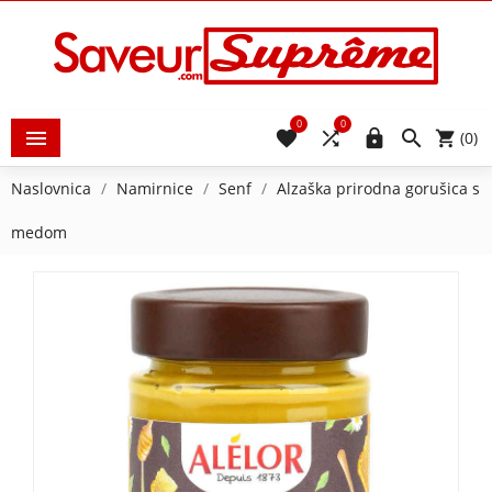
0
0





(0)
Naslovnica
Namirnice
Senf
Alzaška prirodna gorušica s
medom