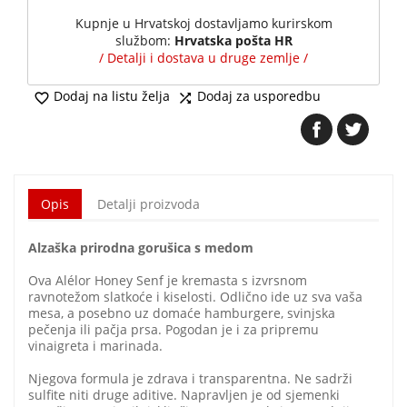
Kupnje u Hrvatskoj dostavljamo kurirskom
službom:
Hrvatska pošta HR
/ Detalji i dostava u druge zemlje /
Dodaj na listu želja
Dodaj za usporedbu


Opis
Detalji proizvoda
Alzaška prirodna gorušica s medom
Ova Alélor Honey Senf je kremasta s izvrsnom
ravnotežom slatkoće i kiselosti. Odlično ide uz sva vaša
mesa, a posebno uz domaće hamburgere, svinjska
pečenja ili pačja prsa. Pogodan je i za pripremu
vinaigreta i marinada.
Njegova formula je zdrava i transparentna. Ne sadrži
sulfite niti druge aditive. Napravljen je od sjemenki