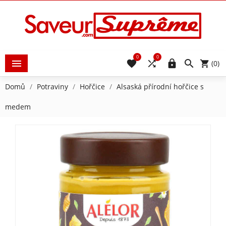
0
0





(0)
Domů
Potraviny
Hořčice
Alsaská přírodní hořčice s
medem