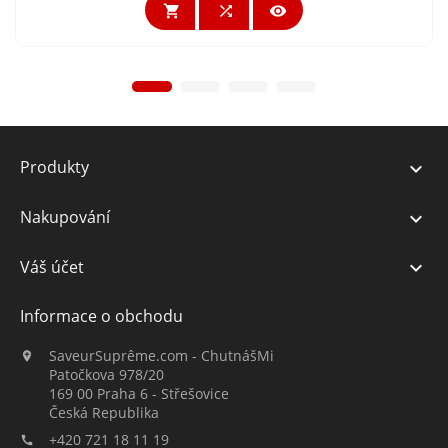



Produkty

Nakupování

Váš účet

Informace o obchodu
SaveurSuprême.com - ChutnášMi

Patočkova 978/20
169 00 Praha 6 - Střešovice
Česká Republika
+420 721 18 11 19
