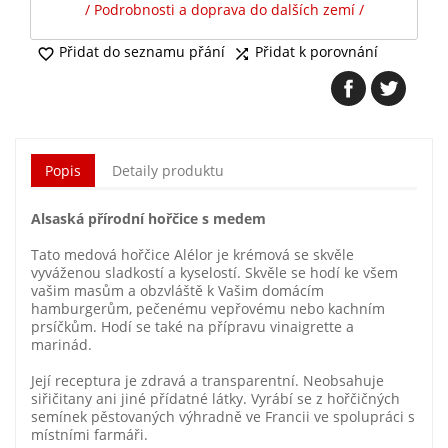
/ Podrobnosti a doprava do dalších zemí /
Přidat do seznamu přání
Přidat k porovnání


Popis
Detaily produktu
Alsaská přírodní hořčice s medem
Tato medová hořčice Alélor je krémová se skvěle
vyváženou sladkostí a kyselostí. Skvěle se hodí ke všem
vašim masům a obzvláště k Vašim domácím
hamburgerům, pečenému vepřovému nebo kachním
prsíčkům. Hodí se také na přípravu vinaigrette a
marinád.
Její receptura je zdravá a transparentní. Neobsahuje
siřičitany ani jiné přídatné látky. Vyrábí se z hořčičných
semínek pěstovaných výhradně ve Francii ve spolupráci s
místními farmáři.