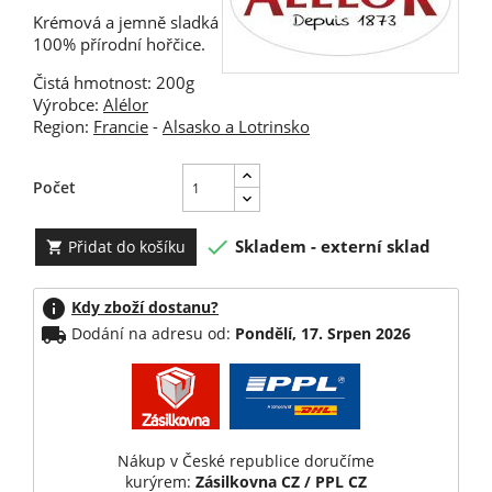
Krémová a jemně sladká
100% přírodní hořčice.
Čistá hmotnost: 200g
Výrobce:
Alélor
Region:
Francie
-
Alsasko a Lotrinsko
Počet

Skladem - externí sklad
Přidat do košíku

info
Kdy zboží dostanu?
local_shipping
Dodání na adresu od:
Pondělí, 17. Srpen 2026
Nákup v České republice doručíme
kurýrem:
Zásilkovna CZ / PPL CZ