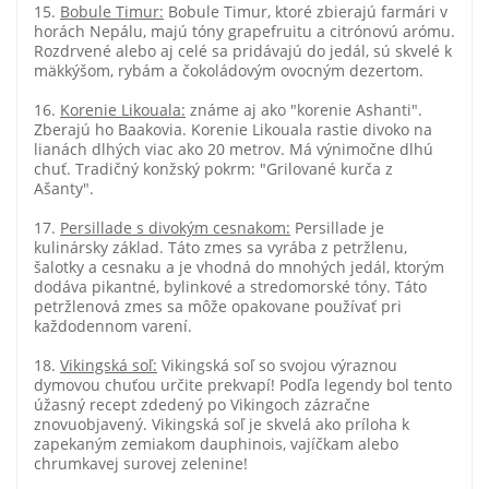
15.
Bobule Timur:
Bobule Timur, ktoré zbierajú farmári v
horách Nepálu, majú tóny grapefruitu a citrónovú arómu.
Rozdrvené alebo aj celé sa pridávajú do jedál, sú skvelé k
mäkkýšom, rybám a čokoládovým ovocným dezertom.
16.
Korenie Likouala:
známe aj ako "korenie Ashanti".
Zberajú ho Baakovia. Korenie Likouala rastie divoko na
lianách dlhých viac ako 20 metrov. Má výnimočne dlhú
chuť. Tradičný konžský pokrm: "Grilované kurča z
Ašanty".
17.
Persillade s divokým cesnakom:
Persillade je
kulinársky základ. Táto zmes sa vyrába z petržlenu,
šalotky a cesnaku a je vhodná do mnohých jedál, ktorým
dodáva pikantné, bylinkové a stredomorské tóny. Táto
petržlenová zmes sa môže opakovane používať pri
každodennom varení.
18.
Vikingská soľ:
Vikingská soľ so svojou výraznou
dymovou chuťou určite prekvapí! Podľa legendy bol tento
úžasný recept zdedený po Vikingoch zázračne
znovuobjavený. Vikingská soľ je skvelá ako príloha k
zapekaným zemiakom dauphinois, vajíčkam alebo
chrumkavej surovej zelenine!