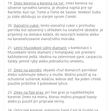
19.
Zmes korenia a korenia na syr:
zmes korenia na
oživenie syrového taniera. Je vhodná najmä pre syr
Raclette, kozí syr, Tome a Tome de Savoie. Niektorí ľudia
ju stále obľubujú so starým syrom Comté.
20.
Vianočný cukor:
tento vianočný cukor s príchuťou
perníka bol vytvorený s ohľadom na sviatočné obdobie. Je
príjemný na domáce koláče, do ovocných koláčov alebo
na karamelizovanie vianočného moriaka.
21.
Letný hľuzovkový soľný diamant:
v kombinácii s
hľuzovkami tento diamant z himalájskej soli premení
každodenné jedlá. Ideálna na zeleninové pyré, carpaccio,
šaláty, jemné ryby alebo jednoduchú omeletu.
22.
Zmes na perníky:
objavte chuť domácich perníkov!
Alebo sublimujte tekvicu a mušle. Možno použiť aj na
ochutenie sušienok, koláčov, keksov atď. Na jeden chlieb
použite približne 3 polievkové lyžice.
23.
Zmes na foie gras:
pri foie gras je najdôležitejšie
korenie! Zmes na mieru, ktorou možno posypať toasty
alebo ju použiť pri príprave teriny.
24.
Ústricové korenie:
polostrov Saint-Cast le Guildo sa