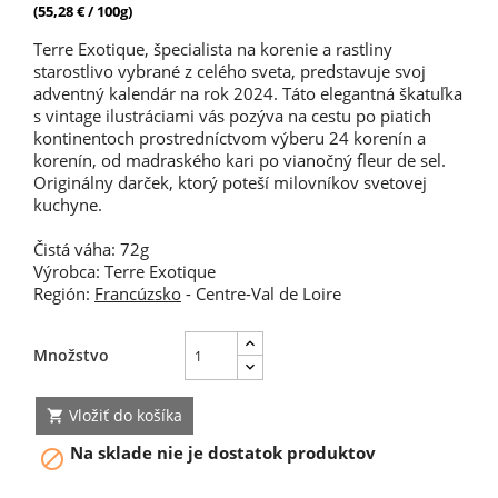
(55,28 € / 100g)
Terre Exotique, špecialista na korenie a rastliny
starostlivo vybrané z celého sveta, predstavuje svoj
adventný kalendár na rok 2024. Táto elegantná škatuľka
s vintage ilustráciami vás pozýva na cestu po piatich
kontinentoch prostredníctvom výberu 24 korenín a
korenín, od madraského kari po vianočný fleur de sel.
Originálny darček, ktorý poteší milovníkov svetovej
kuchyne.
Čistá váha: 72g
Výrobca: Terre Exotique
Región:
Francúzsko
- Centre-Val de Loire
Množstvo
Vložiť do košíka

Na sklade nie je dostatok produktov
