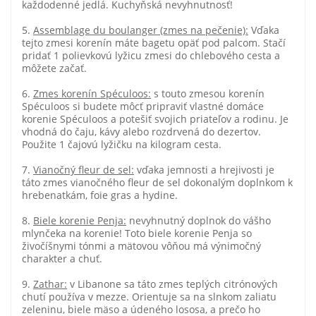
každodenné jedlá. Kuchyňská nevyhnutnosť!
5.
Assemblage du boulanger (zmes na pečenie):
Vďaka
tejto zmesi korenín máte bagetu opäť pod palcom. Stačí
pridať 1 polievkovú lyžicu zmesi do chlebového cesta a
môžete začať.
6.
Zmes korenín Spéculoos:
s touto zmesou korenín
Spéculoos si budete môcť pripraviť vlastné domáce
korenie Spéculoos a potešiť svojich priateľov a rodinu. Je
vhodná do čaju, kávy alebo rozdrvená do dezertov.
Použite 1 čajovú lyžičku na kilogram cesta.
7.
Vianočný fleur de sel:
vďaka jemnosti a hrejivosti je
táto zmes vianočného fleur de sel dokonalým doplnkom k
hrebenatkám, foie gras a hydine.
8.
Biele korenie Penja:
nevyhnutný doplnok do vášho
mlynčeka na korenie! Toto biele korenie Penja so
živočíšnymi tónmi a mätovou vôňou má výnimočný
charakter a chuť.
9.
Zathar:
v Libanone sa táto zmes teplých citrónových
chutí používa v mezze. Orientuje sa na slnkom zaliatu
zeleninu, biele mäso a údeného lososa, a prečo ho