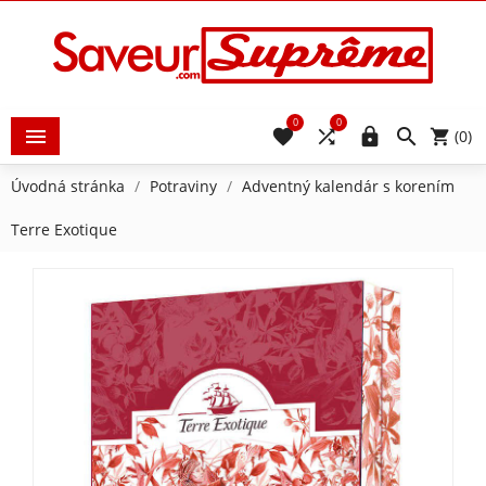
0
0





(0)
Úvodná stránka
Potraviny
Adventný kalendár s korením
Terre Exotique