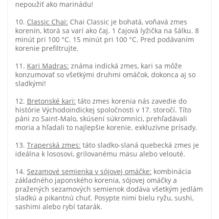
nepoužiť ako marinádu!
10.
Classic Chai:
Chai Classic je bohatá, voňavá zmes
korenín, ktorá sa varí ako čaj. 1 čajová lyžička na šálku. 8
minút pri 100 °C. 15 minút pri 100 °C. Pred podávaním
korenie prefiltrujte.
11.
Kari Madras:
známa indická zmes, kari sa môže
konzumovať so všetkými druhmi omáčok, dokonca aj so
sladkými!
12.
Bretonské kari:
táto zmes korenia nás zavedie do
histórie Východoindickej spoločnosti v 17. storočí. Títo
páni zo Saint-Malo, skúsení súkromníci, prehľadávali
moria a hľadali to najlepšie korenie. exkluzívne prísady.
13.
Traperská zmes:
táto sladko-slaná quebecká zmes je
ideálna k lososovi, grilovanému mäsu alebo velouté.
14.
Sezamové semienka v sójovej omáčke:
kombinácia
základného japonského korenia, sójovej omáčky a
pražených sezamových semienok dodáva všetkým jedlám
sladkú a pikantnú chuť. Posypte nimi bielu ryžu, sushi,
sashimi alebo rybí tatarák.