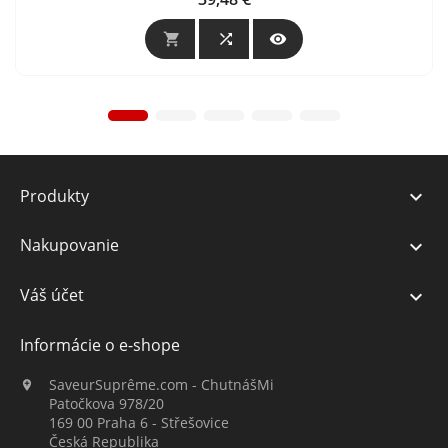



Produkty

Nakupovanie

Váš účet

Informácie o e-shope
SaveurSuprême.com - ChutnášMi

Patočkova 978/20
169 00 Praha 6 - Střešovice
Česká Republika