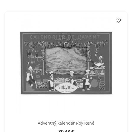

Adventný kalendár Roy René
39,48 €
Cena