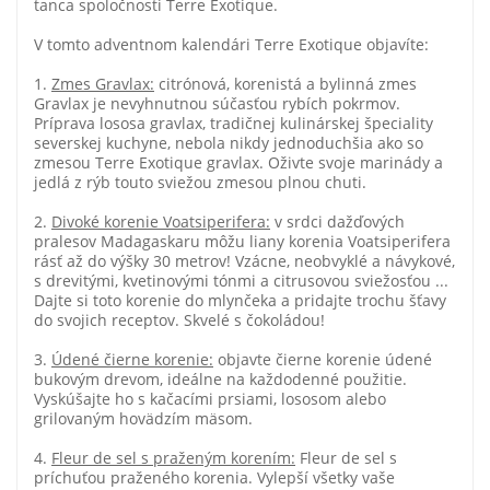
tanca spoločnosti Terre Exotique.
V tomto adventnom kalendári Terre Exotique objavíte:
1.
Zmes Gravlax:
citrónová, korenistá a bylinná zmes
Gravlax je nevyhnutnou súčasťou rybích pokrmov.
Príprava lososa gravlax, tradičnej kulinárskej špeciality
severskej kuchyne, nebola nikdy jednoduchšia ako so
zmesou Terre Exotique gravlax. Oživte svoje marinády a
jedlá z rýb touto sviežou zmesou plnou chuti.
2.
Divoké korenie Voatsiperifera:
v srdci dažďových
pralesov Madagaskaru môžu liany korenia Voatsiperifera
rásť až do výšky 30 metrov! Vzácne, neobvyklé a návykové,
s drevitými, kvetinovými tónmi a citrusovou sviežosťou ...
Dajte si toto korenie do mlynčeka a pridajte trochu šťavy
do svojich receptov. Skvelé s čokoládou!
3.
Údené čierne korenie:
objavte čierne korenie údené
bukovým drevom, ideálne na každodenné použitie.
Vyskúšajte ho s kačacími prsiami, lososom alebo
grilovaným hovädzím mäsom.
4.
Fleur de sel s praženým korením:
Fleur de sel s
príchuťou praženého korenia. Vylepší všetky vaše