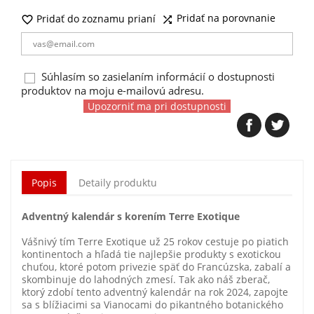
Pridať na porovnanie
Pridať do zoznamu prianí


Súhlasím so zasielaním informácií o dostupnosti
produktov na moju e-mailovú adresu.
Upozorniť ma pri dostupnosti
Popis
Detaily produktu
Adventný kalendár s korením Terre Exotique
Vášnivý tím Terre Exotique už 25 rokov cestuje po piatich
kontinentoch a hľadá tie najlepšie produkty s exotickou
chuťou, ktoré potom privezie späť do Francúzska, zabalí a
skombinuje do lahodných zmesí. Tak ako náš zberač,
ktorý zdobí tento adventný kalendár na rok 2024, zapojte
sa s blížiacimi sa Vianocami do pikantného botanického