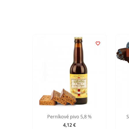


 5,6% z
Perníkové pivo 5,8 %
S
4,12 €
Cena