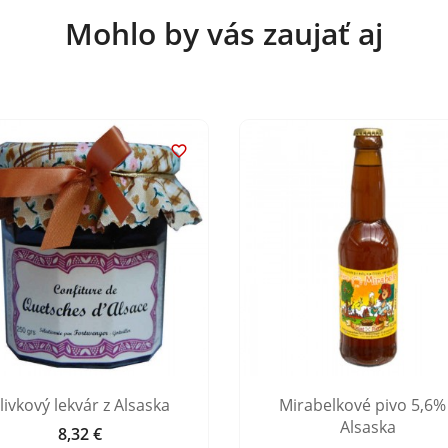
Mohlo by vás zaujať aj

livkový lekvár z Alsaska
Mirabelkové pivo 5,6%
Alsaska
8,32 €
Cena