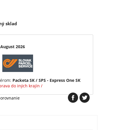
ný sklad
 August 2026
iérom:
Packeta SK / SPS - Express One SK
rava do iných krajín /
porovnanie