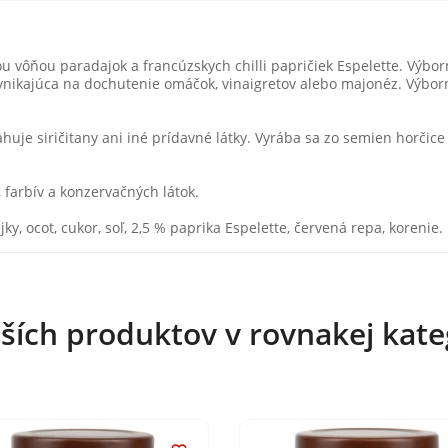
nou vôňou paradajok a francúzskych chilli papričiek Espelette. Výb
 vynikajúca na dochutenie omáčok, vinaigretov alebo majonéz. Výbo
huje siričitany ani iné prídavné látky. Vyrába sa zo semien horčic
 farbív a konzervačných látok.
y, ocot, cukor, soľ, 2,5 % paprika Espelette, červená repa, korenie.
lších produktov v rovnakej kateg