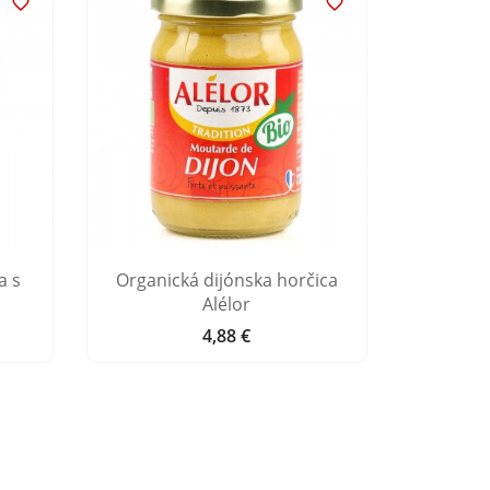


a s
Organická dijónska horčica
Alsask
Alélor
per
4,88 €
Cena