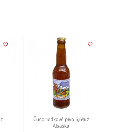


 z
Čučoriedkové pivo 5,6% z
Per
Alsaska