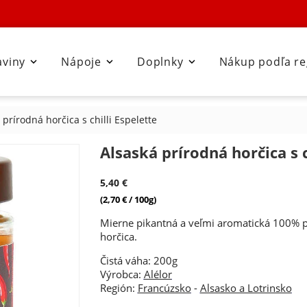
aviny
Nápoje
Doplnky
Nákup podľa r



 prírodná horčica s chilli Espelette
Alsaská prírodná horčica s c
5,40 €
(2,70 € / 100g)
Mierne pikantná a veľmi aromatická 100% 
horčica.
Čistá váha: 200g
Výrobca:
Alélor
Región:
Francúzsko
-
Alsasko a Lotrinsko