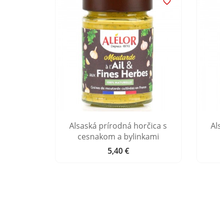


rčica s
Alsaská prírodná horčica s
Al
ením
cesnakom a bylinkami
5,40 €
Cena