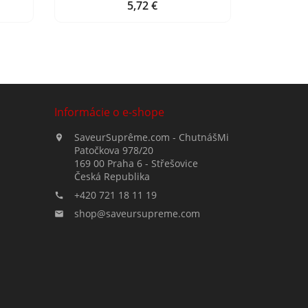
5,72 €
Cena
Informácie o e-shope
SaveurSuprême.com - ChutnášMi

Patočkova 978/20
169 00 Praha 6 - Střešovice
Česká Republika
+420 721 18 11 19

shop@saveursupreme.com
