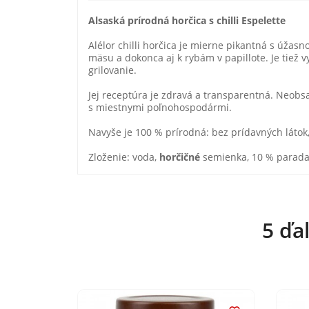
Alsaská prírodná horčica s chilli Espelette
Alélor chilli horčica je mierne pikantná s úžas
mäsu a dokonca aj k rybám v papillote. Je tiež
grilovanie.
Jej receptúra je zdravá a transparentná. Neobsa
s miestnymi poľnohospodármi.
Navyše je 100 % prírodná: bez prídavných látok,
Zloženie: voda,
horčičné
semienka, 10 % paradajk
5 ďa