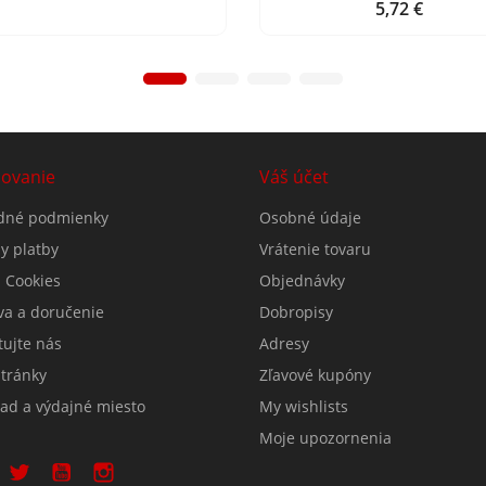
5,72 €
Cena
ovanie
Váš účet
dné podmienky
Osobné údaje
y platby
Vrátenie tovaru
 Cookies
Objednávky
va a doručenie
Dobropisy
tujte nás
Adresy
tránky
Zľavové kupóny
lad a výdajné miesto
My wishlists
Moje upozornenia