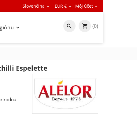
Slovenčina
EUR €
Môj účet



(0)

egiónu

hilli Espelette
prírodná