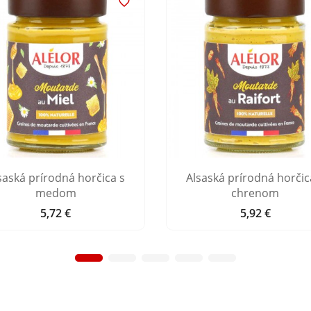

saská prírodná horčica s
Alsaská prírodná horčic
medom
chrenom
5,72 €
5,92 €
Cena
Cena