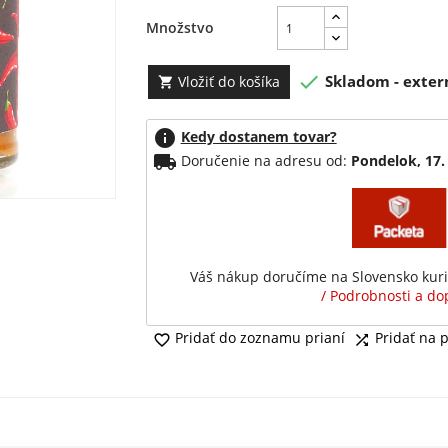
Množstvo

Skladom - exter
Vložiť do košíka

info
Kedy dostanem tovar?
local_shipping
Doručenie na adresu od:
Pondelok, 17.
Váš nákup doručíme na Slovensko kur
/ Podrobnosti a dop
Pridať do zoznamu prianí
Pridať na 

