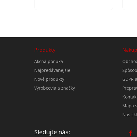
Produkty
Nakup
Akčná ponuka
Obcho
Najpredávanejšie
Spôsob
Nové produkty
GDPR a
Výrobcovia a značky
Prepra
Kontak
Mapa s
Náš sk
Sledujte nás: