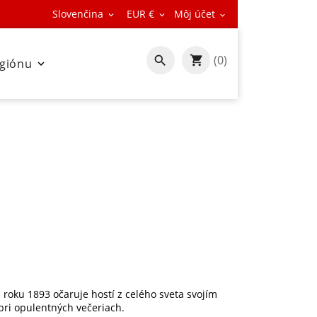
Slovenčina
EUR €
Môj účet



(0)

egiónu

 roku 1893 očaruje hostí z celého sveta svojím
pri opulentných večeriach.