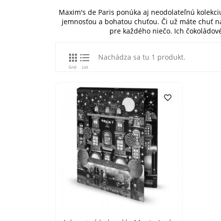
Maxim's de Paris ponúka aj neodolateľnú kolekci
jemnosťou a bohatou chuťou. Či už máte chuť na
pre každého niečo. Ich čokoládové


Nachádza sa tu 1 produkt.
Grid
List
