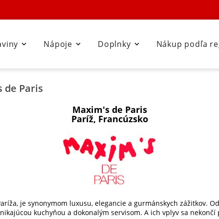
aviny
Nápoje
Doplnky
Nákup podľa r



 de Paris
Maxim's de Paris
Paríž, Francúzsko
 Paríža, je synonymom luxusu, elegancie a gurmánskych zážitkov. Od
nikajúcou kuchyňou a dokonalým servisom. A ich vplyv sa nekončí 