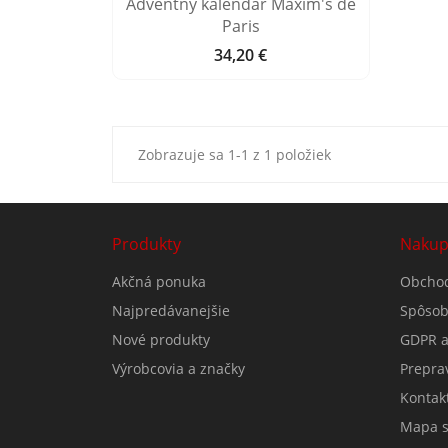
Adventný kalendár Maxim's de
Paris
34,20 €
Cena
Zobrazuje sa 1-1 z 1 položiek
Produkty
Nakup
Akčná ponuka
Obcho
Najpredávanejšie
Spôsob
Nové produkty
GDPR a
Výrobcovia a značky
Prepra
Kontak
Mapa s