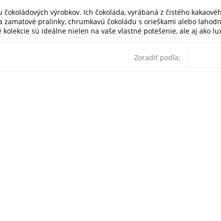
u čokoládových výrobkov. Ich čokoláda, vyrábaná z čistého kakaov
 zamatové pralinky, chrumkavú čokoládu s orieškami alebo lahodn
 kolekcie sú ideálne nielen na vaše vlastné potešenie, ale aj ako lu
Zoradiť podľa: