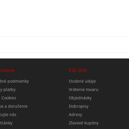
ovanie
Váš účet
dné podmienky
Osobné údaje
y platby
Vrátenie tovaru
 Cookies
Objednávky
va a doručenie
Dobropisy
tujte nás
Adresy
tránky
Zľavové kupóny