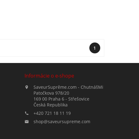
1
Informácie o e-shope
SaveurSuprême.com - ChutnášMi

Patočkova 978/20
169 00 Praha 6 - Střešovice
Česká Republika
+420 721 18 11 19

shop@saveursupreme.com
