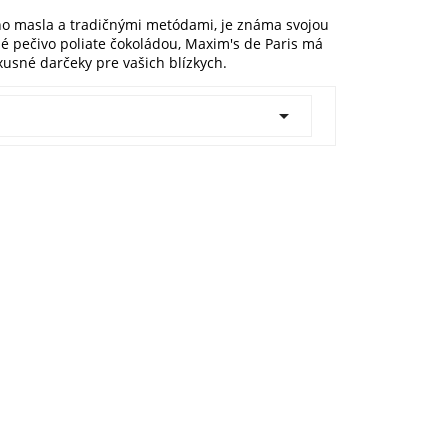
ého masla a tradičnými metódami, je známa svojou
é pečivo poliate čokoládou, Maxim's de Paris má
xusné darčeky pre vašich blízkych.
