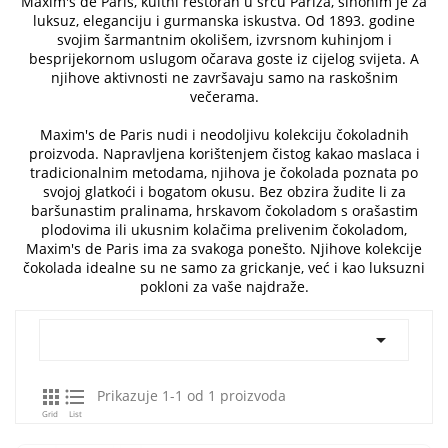
Maxim's de Paris, kultni restoran u srcu Pariza, sinonim je za
luksuz, eleganciju i gurmanska iskustva. Od 1893. godine
svojim šarmantnim okolišem, izvrsnom kuhinjom i
besprijekornom uslugom očarava goste iz cijelog svijeta. A
njihove aktivnosti ne završavaju samo na raskošnim
večerama.
Maxim's de Paris nudi i neodoljivu kolekciju čokoladnih
proizvoda. Napravljena korištenjem čistog kakao maslaca i
tradicionalnim metodama, njihova je čokolada poznata po
svojoj glatkoći i bogatom okusu. Bez obzira žudite li za
baršunastim pralinama, hrskavom čokoladom s orašastim
plodovima ili ukusnim kolačima prelivenim čokoladom,
Maxim's de Paris ima za svakoga ponešto. Njihove kolekcije
čokolada idealne su ne samo za grickanje, već i kao luksuzni
pokloni za vaše najdraže.



Prikazuje 1-1 od 1 proizvoda
Grid
List