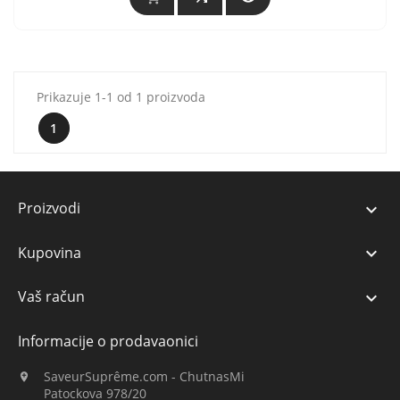
Prikazuje 1-1 od 1 proizvoda
1
Proizvodi

Kupovina

Vaš račun

Informacije o prodavaonici
SaveurSuprême.com - ChutnasMi

Patockova 978/20