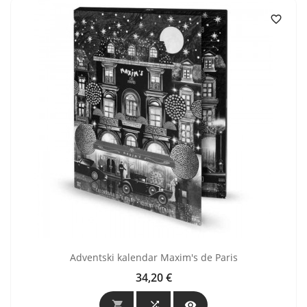

Adventski kalendar Maxim's de Paris
34,20 €
Cijena


