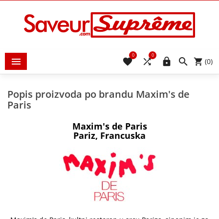
0
0





(0)
Popis proizvoda po brandu Maxim's de
Paris
Maxim's de Paris
Pariz, Francuska