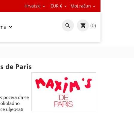
Hrvatski
EUR €
Moj račun



(0)

ama

s de Paris
 poziva da se
 čokoladno
će uljepšati