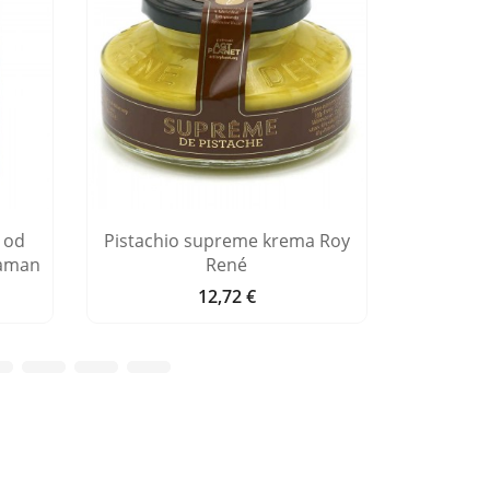
 od
Pistachio supreme krema Roy
Tamna
Maman
René
p
12,72 €
Cijena