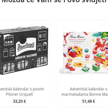

ventski kalendar s pivom
Adventski kalendar s
Pilsner Urquell
marmeladama Bonne M
33,20 €
51,48 €
Cijena
Cijena