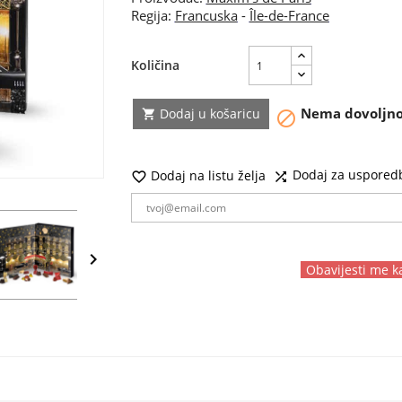
Regija:
Francuska
-
Île-de-France
Količina
Nema dovoljno 
Dodaj u košaricu


Dodaj za uspored
Dodaj na listu želja



Obavijesti me 