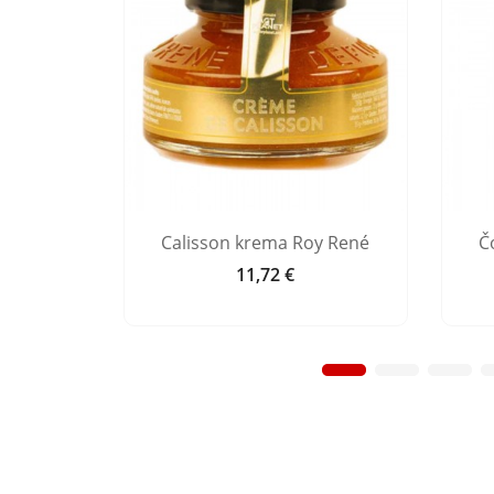
Angeline
Calisson krema Roy René
Č
11,72 €
Cijena