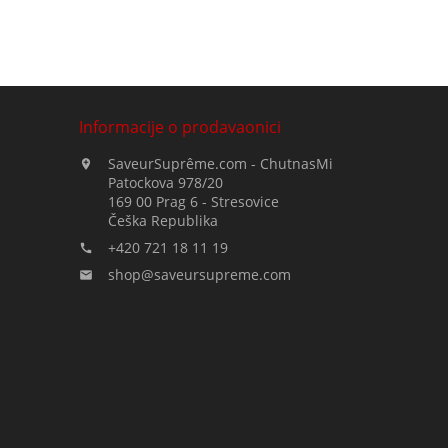
Informacije o prodavaonici
SaveurSuprême.com - ChutnasMi

Patockova 978/20
169 00 Prag 6 - Stresovice
Češka Republika
+420 721 18 11 19

shop@saveursupreme.com
