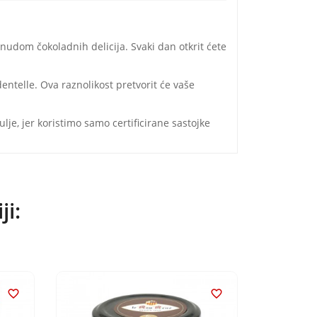
udom čokoladnih delicija. Svaki dan otkrit ćete
dentelle. Ova raznolikost pretvorit će vaše
e, jer koristimo samo certificirane sastojke
ji:

