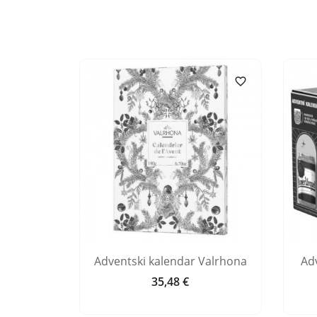


a začinima
Adventski kalendar Valrhona
Ad
ue
35,48 €
Cijena