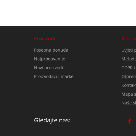
Proizvodi
Kupov
Posebna ponuda
Uvjeti 
Najprodavanije
Metode
Novi proizvodi
GDPR i
Proizvođači i marke
Otprem
Kontakt
Mapa s
Naše sk
Gledajte nas: