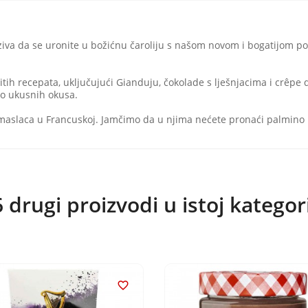
va da se uronite u božićnu čaroliju s našom novom i bogatijom pon
itih recepata, uključujući Gianduju, čokolade s lješnjacima i crêpe 
no ukusnih okusa.
aslaca u Francuskoj. Jamčimo da u njima nećete pronaći palmino ulj
 drugi proizvodi u istoj kategori
