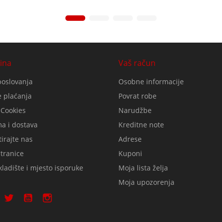
ina
Vaš račun
poslovanja
Osobne informacije
 plaćanja
Povrat robe
 Cookies
Narudžbe
a i dostava
Kreditne note
irajte nas
Adrese
tranice
Kuponi
ladište i mjesto isporuke
Moja lista želja
Moja upozorenja