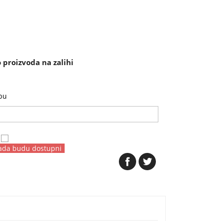
proizvoda na zalihi
bu
kada budu dostupni