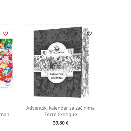


Adventski kalendar sa začinima
Advents
aman
Terre Exotique
39,80 €
Cijena