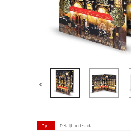

Opis
Detalji proizvoda