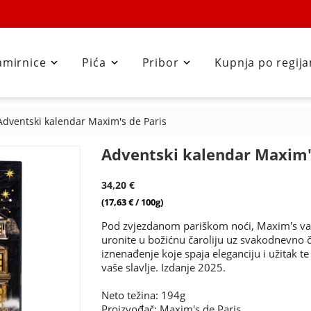
amirnice
Pića
Pribor
Kupnja po regij



Adventski kalendar Maxim's de Paris
Adventski kalendar Maxim'
34,20 €
(17,63 € / 100g)
Pod zvjezdanom pariškom noći, Maxim's vas
uronite u božićnu čaroliju uz svakodnevno
iznenađenje koje spaja eleganciju i užitak te 
vaše slavlje. Izdanje 2025.
Neto težina: 194g
Proizvođač:
Maxim's de Paris