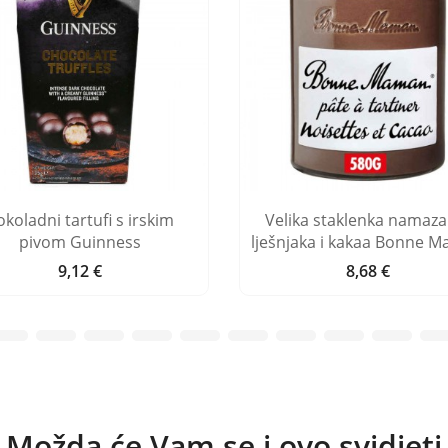
okoladni tartufi s irskim
Velika staklenka namaza
pivom Guinness
lješnjaka i kakaa Bonne 
9,12 €
8,68 €
Cijena
Cijena
Možda će Vam se i ovo svidjeti