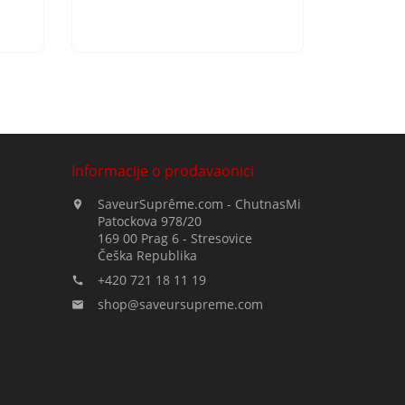
Informacije o prodavaonici
SaveurSuprême.com - ChutnasMi

Patockova 978/20
169 00 Prag 6 - Stresovice
Češka Republika
+420 721 18 11 19

shop@saveursupreme.com
