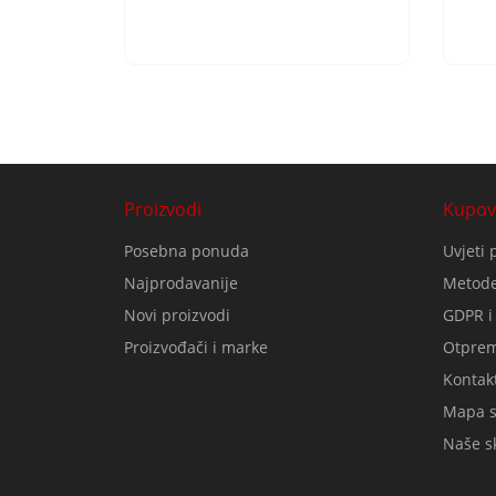
Proizvodi
Kupov
Posebna ponuda
Uvjeti 
Najprodavanije
Metode
Novi proizvodi
GDPR i
Proizvođači i marke
Otprem
Kontakt
Mapa s
Naše sk