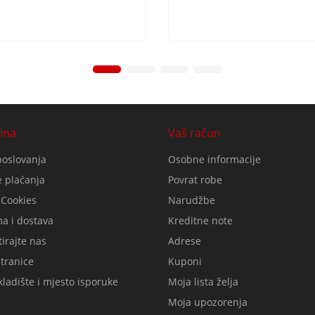
ina
Vaš račun
poslovanja
Osobne informacije
 plaćanja
Povrat robe
 Cookies
Narudžbe
a i dostava
Kreditne note
irajte nas
Adrese
tranice
Kuponi
ladište i mjesto isporuke
Moja lista želja
Moja upozorenja