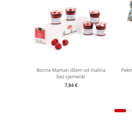
Alzasa
Bonne Maman džem od malina
Pekm
bez sjemenki
7,84 €
Cijena