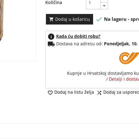
Količina

Na lageru - spr
Dodaj u košaricu

info
Kada ću dobiti robu?
local_shipping
Dostava na adresu od:
Ponedjeljak, 10.
Kupnje u Hrvatskoj dostavljamo k
/ Detalji i dost
Dodaj na listu želja
Dodaj za uspore

