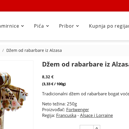
amirnice
Pića
Pribor
Kupnja po regij



Džem od rabarbare iz Alzasa
Džem od rabarbare iz Alzas
8,32 €
(3,33 € / 100g)
Tradicionalni džem od rabarbare bogat voć
Neto težina: 250g
Proizvođač:
Fortwenger
Regija:
Francuska
-
Alsace i Lorraine