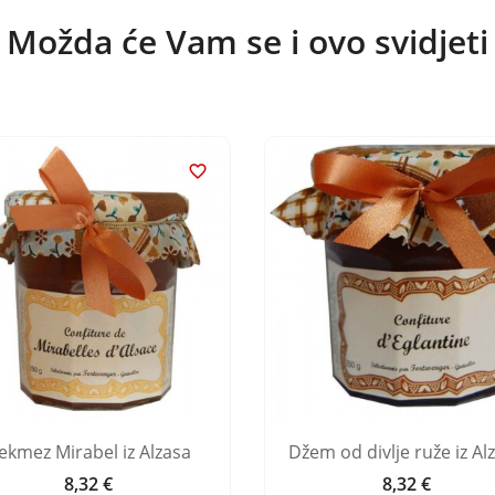
Možda će Vam se i ovo svidjeti

ekmez Mirabel iz Alzasa
Džem od divlje ruže iz Al
8,32 €
8,32 €
Cijena
Cijena