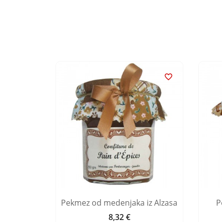


Alzasa
Pekmez od medenjaka iz Alzasa
P
8,32 €
Cijena