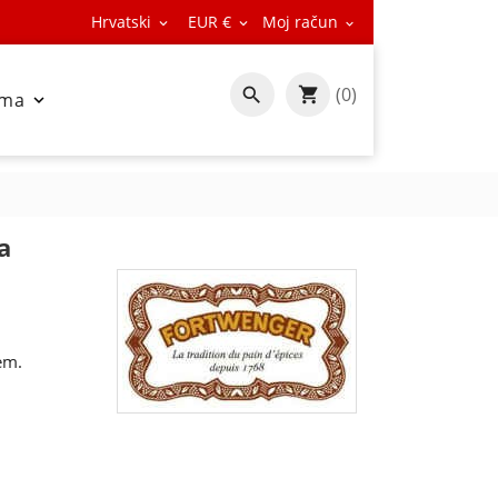
Hrvatski
EUR €
Moj račun



(0)

ama

a
em.