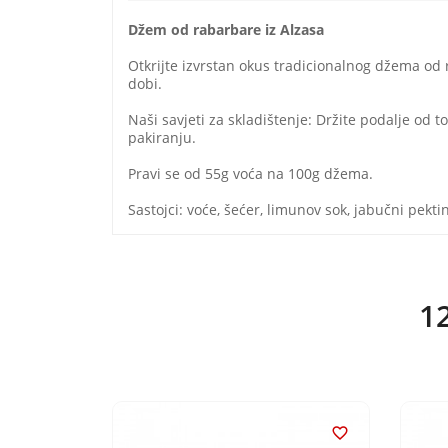
Džem od rabarbare iz Alzasa
Otkrijte izvrstan okus tradicionalnog džema od 
dobi.
Naši savjeti za skladištenje: Držite podalje od t
pakiranju.
Pravi se od 55g voća na 100g džema.
Sastojci: voće, šećer, limunov sok, jabučni pektin
12

