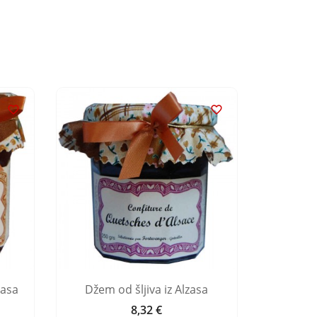


zasa
Džem od šljiva iz Alzasa
Pekmez o
8,32 €
Cijena