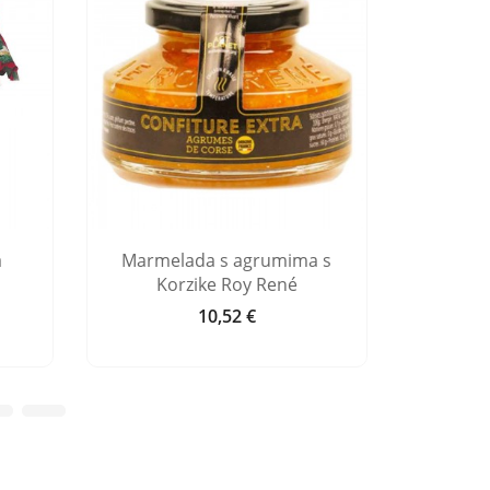
a
Marmelada s agrumima s
Pekme
Korzike Roy René
10,52 €
Cijena