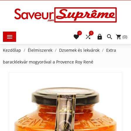
0
0





(0)
Kezdőlap
Élelmiszerek
Dzsemek és lekvárok
Extra
baracklekvár mogyoróval a Provence Roy René