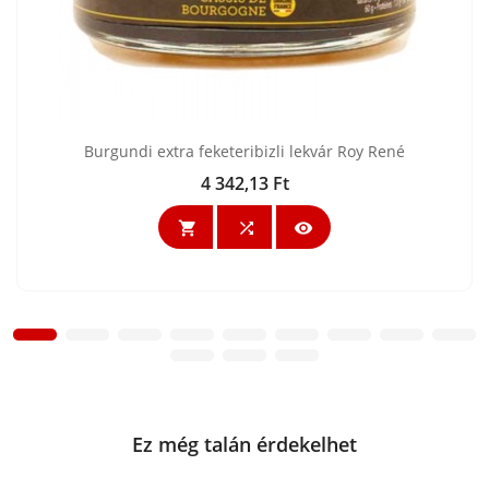
Burgundi extra feketeribizli lekvár Roy René
4 342,13 Ft
Ár



Ez még talán érdekelhet