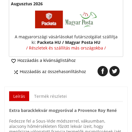
Augusztus 2026
A magyarországi vásárlásokat futárszolgálat szállítja
ki:
Packeta HU / Magyar Posta HU
/ Részletek és szállítás más országokba /
Hozzáadás a kívánságlistához

Hozzáadás az összehasonlításhoz

Leírás
Termék részletei
Extra baracklekvár mogyoróval a Provence Roy René
Fedezze fel a Sous-Vide módszerrel, vákuumban,
alacsony hőmérsékleten főzött lekvár ízeit, hogy
megőrizze válogatott francia termelők gyümölcsének ízét.