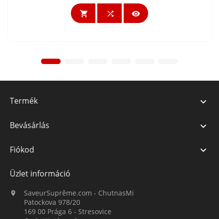



Termék

Bevásárlás

Fiókod

Üzlet információ
SaveurSuprême.com - ChutnasMi

Patockova 978/20
169 00 Prága 6 - Stresovice