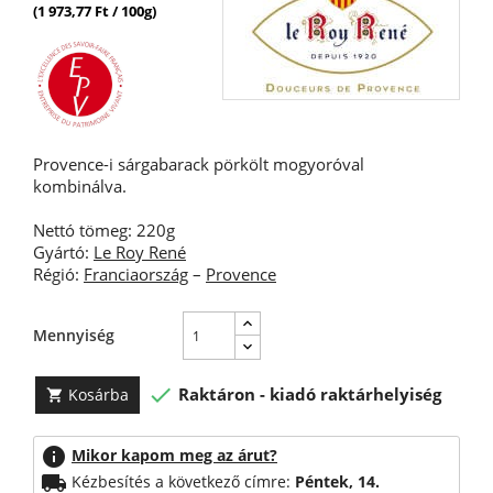
(1 973,77 Ft / 100g)
Provence-i sárgabarack pörkölt mogyoróval
kombinálva.
Nettó tömeg: 220g
Gyártó:
Le Roy René
Régió:
Franciaország
–
Provence
Mennyiség

Raktáron - kiadó raktárhelyiség
Kosárba

info
Mikor kapom meg az árut?
local_shipping
Kézbesítés a következő címre:
Péntek, 14.