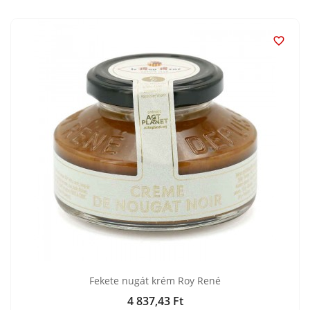

Fekete nugát krém Roy René
4 837,43 Ft
Ár