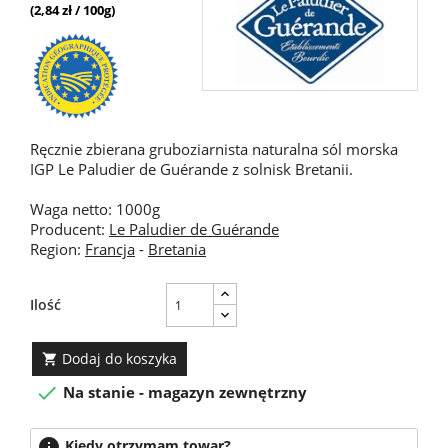
(2,84 zł / 100g)
Ręcznie zbierana gruboziarnista naturalna sól morska
IGP Le Paludier de Guérande z solnisk Bretanii.
Waga netto: 1000g
Producent:
Le Paludier de Guérande
Region:
Francja
-
Bretania
Ilość
Dodaj do koszyka


Na stanie - magazyn zewnętrzny
info
Kiedy otrzymam towar?