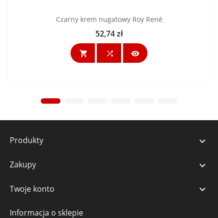
Czarny krem nugatowy Roy René
52,74 zł
Cena



Produkty

Zakupy

Twoje konto

Informacja o sklepie