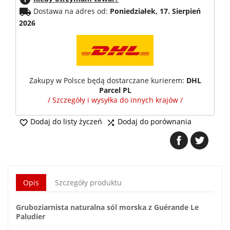
local_shipping
Dostawa na adres od:
Poniedziałek, 17. Sierpień
2026
Zakupy w Polsce będą dostarczane kurierem:
DHL
Parcel PL
/ Szczegóły i wysyłka do innych krajów /
Dodaj do listy życzeń
Dodaj do porównania


Opis
Szczegóły produktu
Gruboziarnista naturalna sól morska z Guérande Le
Paludier