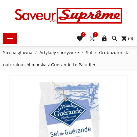
0
0





(0)
Strona główna
Artykuły spożywcze
Sól
Gruboziarnista
naturalna sól morska z Guérande Le Paludier