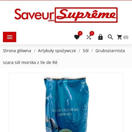
0
0





(0)
Strona główna
Artykuły spożywcze
Sól
Gruboziarnista
szara sól morska z Ile de Ré