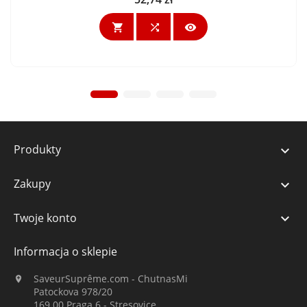



Produkty

Zakupy

Twoje konto

Informacja o sklepie
SaveurSuprême.com - ChutnasMi

Patockova 978/20
169 00 Praga 6 - Stresovice