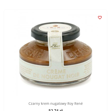

Czarny krem nugatowy Roy René
52,74 zł
Cena