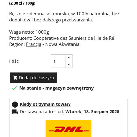
(2,30 zł / 100g)
Ręcznie zbierana sól morska, w 100% naturalna, bez
dodatków i bez dalszego przetwarzania.
Waga netto: 1000g
Producent: Coopérative des Sauniers de l'Ile de Ré
Region:
Francja
- Nowa Akwitania
Ilość
Dodaj do koszyka


Na stanie - magazyn zewnętrzny
info
Kiedy otrzymam towar?
local_shipping
Dostawa na adres od:
Wtorek, 18. Sierpień 2026