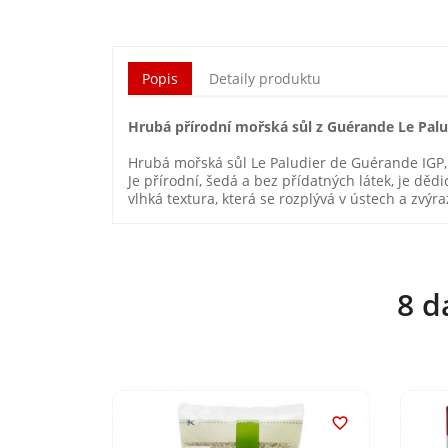
Popis
Detaily produktu
Hrubá přírodní mořská sůl z Guérande Le Palu
Hrubá mořská sůl Le Paludier de Guérande IGP,
Je přírodní, šedá a bez přídatných látek, je děd
vlhká textura, která se rozplývá v ústech a zvý
8 d

