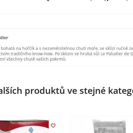
dier
 bohatá na hořčík a s nezaměnitelnou chutí moře, se sklízí ručně 
ictvím tradičního know-how. Po sklizni se hrubá sůl Le Paludier de 
razní všechny chutě vašich pokrmů.
alších produktů ve stejné katego
