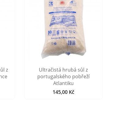
ůl z
Ultračistá hrubá sůl z
Hrubá
ance
portugalského pobřeží
os
Atlantiku
145,00 Kč
Cena