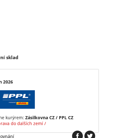
ní sklad
n 2026
íme kurýrem:
Zásilkovna CZ / PPL CZ
rava do dalších zemí /
rovnání