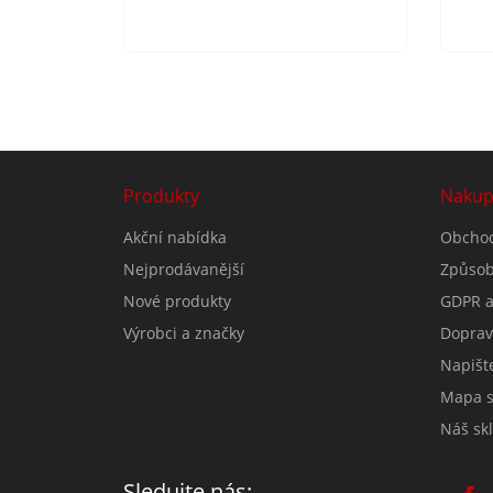
Produkty
Nakup
Akční nabídka
Obchod
Nejprodávanější
Způsob
Nové produkty
GDPR a
Výrobci a značky
Doprav
Napišt
Mapa s
Náš skl
Sledujte nás: