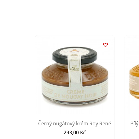


éka Roy
Černý nugátový krém Roy René
Bíl
293,00 Kč
Cena