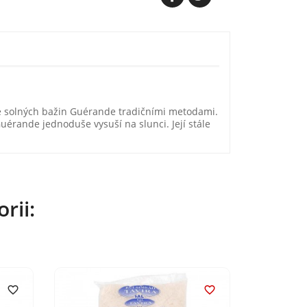
ze solných bažin Guérande tradičními metodami.
Guérande jednoduše vysuší na slunci. Její stále
rii:

