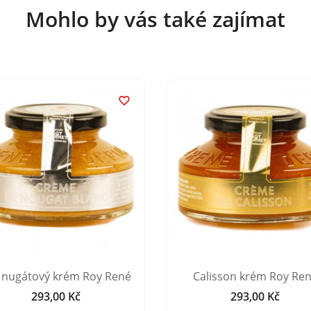
Mohlo by vás také zajímat

ý nugátový krém Roy René
Calisson krém Roy Re
293,00 Kč
293,00 Kč
Cena
Cena