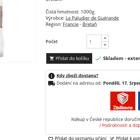
Čistá hmotnost: 1000g
Výrobce:
Le Paludier de Guérande
Region:
Francie
-
Bretaň
Počet

Skladem - exter
Přidat do košíku

info
Kdy zboží dostanu?
local_shipping
Dodání na adresu od:
Pondělí, 17. Srpe
Nákup v České republice doruč
/ Podrobnosti a dop
Přidat do seznamu přání
Přidat k po

