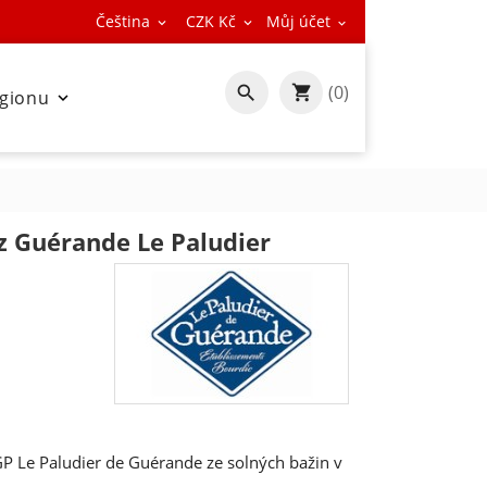
Čeština
CZK Kč
Můj účet



(0)

egionu

z Guérande Le Paludier
GP Le Paludier de Guérande ze solných bažin v