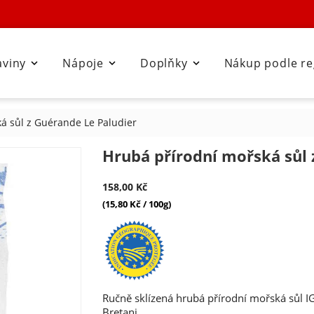
aviny
Nápoje
Doplňky
Nákup podle r



á sůl z Guérande Le Paludier
Hrubá přírodní mořská sůl 
158,00 Kč
(15,80 Kč / 100g)
Ručně sklízená hrubá přírodní mořská sůl I
Bretani.