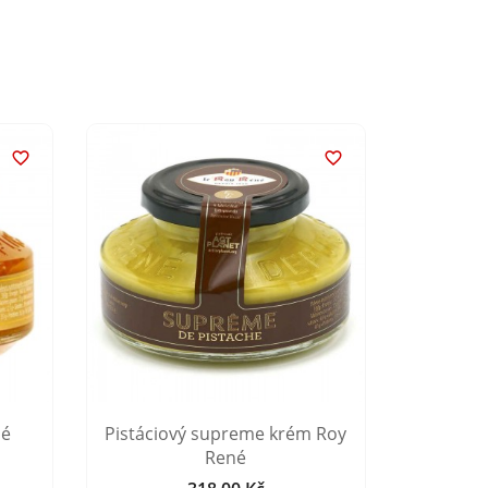


né
Pistáciový supreme krém Roy
Krém z
René
k