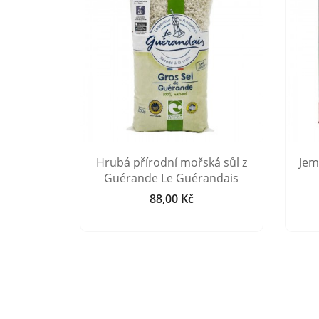
ká sůl z
Hrubá přírodní mořská sůl z
Jem
tier
Guérande Le Guérandais
88,00 Kč
Cena