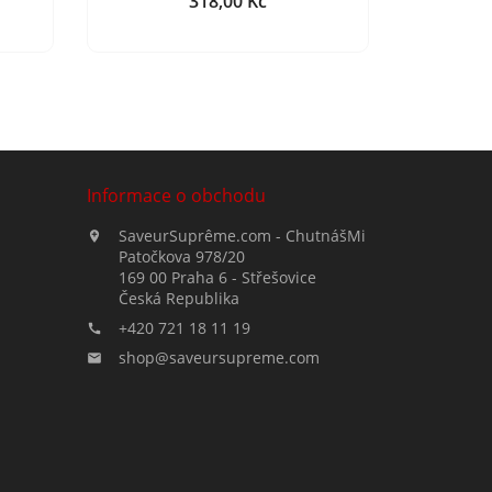
318,00 Kč
Cena
Informace o obchodu
SaveurSuprême.com - ChutnášMi

Patočkova 978/20
169 00 Praha 6 - Střešovice
Česká Republika
+420 721 18 11 19

shop@saveursupreme.com
