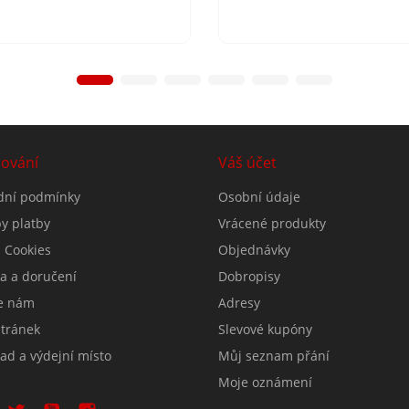
ování
Váš účet
ní podmínky
Osobní údaje
y platby
Vrácené produkty
 Cookies
Objednávky
a a doručení
Dobropisy
e nám
Adresy
tránek
Slevové kupóny
ad a výdejní místo
Můj seznam přání
Moje oznámení