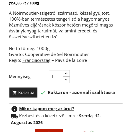
(156,85 Ft / 100g)
A Noirmoutier-szigetről származó, kézzel gyűjtött,
100%-ban természetes tengeri só a hagyományos
kézműves eljárásnak köszönhetően megőrzi magas
ásványianyag-tartalmát, valamint eredeti és
összetéveszthetetlen ízét.
Nettó tömeg: 1000g
Gyártó: Coopérative de Sel Noirmoutier
Régió:
Franciaország
– Pays de la Loire
Mennyiség

Raktáron - azonnali szállításra
Kosárba

info
Mikor kapom meg az árut?
local_shipping
Kézbesítés a következő címre:
Szerda, 12.
Augusztus 2026