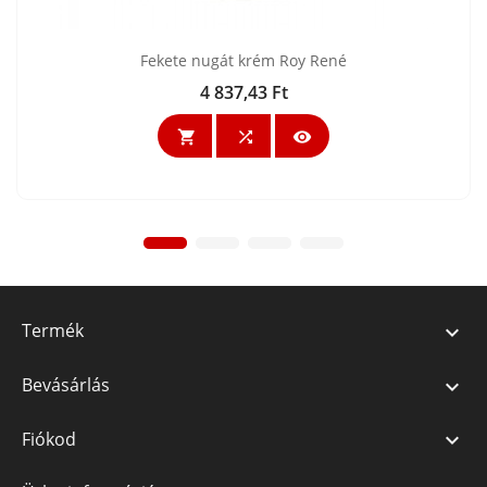
Fekete nugát krém Roy René
4 837,43 Ft
Ár



Termék

Bevásárlás

Fiókod
