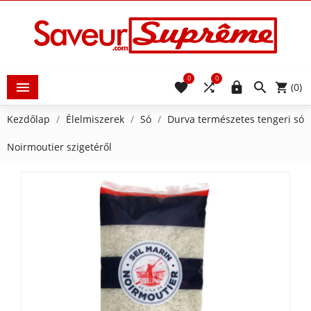
0
0





(0)
Kezdőlap
Élelmiszerek
Só
Durva természetes tengeri só
Noirmoutier szigetéről