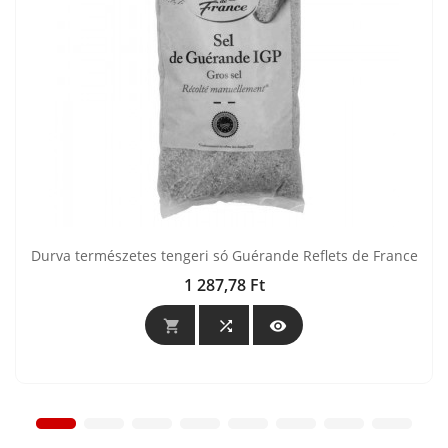
Durva természetes tengeri só Guérande Reflets de France
1 287,78 Ft
Ár


