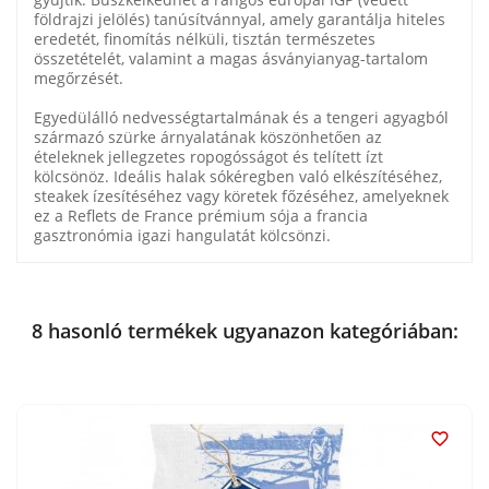
földrajzi jelölés) tanúsítvánnyal, amely garantálja hiteles
eredetét, finomítás nélküli, tisztán természetes
összetételét, valamint a magas ásványianyag-tartalom
megőrzését.
Egyedülálló nedvességtartalmának és a tengeri agyagból
származó szürke árnyalatának köszönhetően az
ételeknek jellegzetes ropogósságot és telített ízt
kölcsönöz. Ideális halak sókéregben való elkészítéséhez,
steakek ízesítéséhez vagy köretek főzéséhez, amelyeknek
ez a Reflets de France prémium sója a francia
gasztronómia igazi hangulatát kölcsönzi.
8 hasonló termékek ugyanazon kategóriában:
