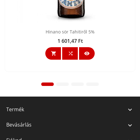
Hinano sör Tahitiről 5%
1 601,47 Ft
Ár



Termék

Bevásárlás
