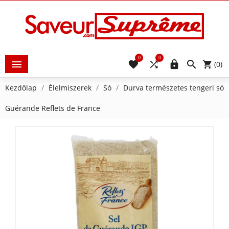
0
0





(0)
Kezdőlap
Élelmiszerek
Só
Durva természetes tengeri só
Guérande Reflets de France