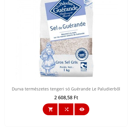
Durva természetes tengeri só Guérande Le Paludierből
2 608,58 Ft
Ár


