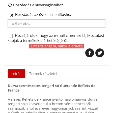
Hozzáadás a kívánságlistához

Hozzáadás az összehasonlításhoz

Hozzájárulok, hogy az e-mail címemre tájékoztatást
kapjak a termékek elérhetőségéről.
Értesíts engem, mikor elérhető
Leírás
Termék részletei
Durva természetes tengeri só Guérande Reflets de
France
A neves Reflets de France gyártó hagyományos durva
tengeri sója közvetlenül a breton sómedencékből
származik, ahol ezeréves hagyományok szerint kézzel
gyűjtik. Büszkélkedhet a rangos európai IGP (védett