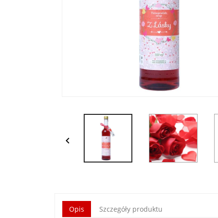

Opis
Szczegóły produktu