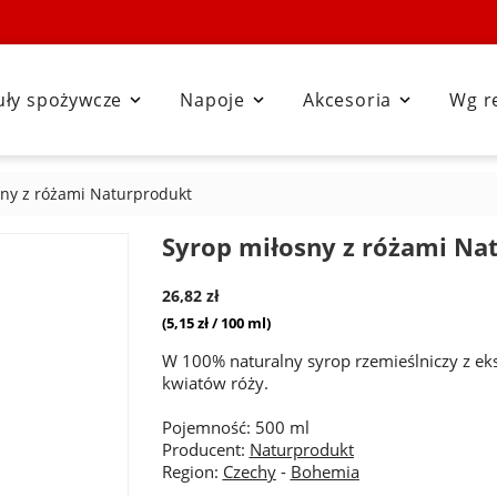
uły spożywcze
Napoje
Akcesoria
Wg r



sny z różami Naturprodukt
Syrop miłosny z różami Na
26,82 zł
(5,15 zł / 100 ml)
W 100% naturalny syrop rzemieślniczy z ek
kwiatów róży.
Pojemność: 500 ml
Producent:
Naturprodukt
Region:
Czechy
-
Bohemia