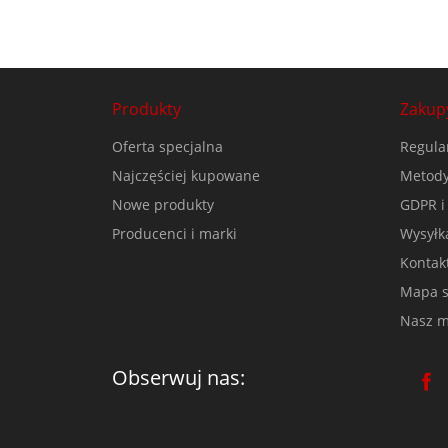
Produkty
Zakup
Oferta specjalna
Regula
Najczęściej kupowane
Metody
Nowe produkty
GDPR i
Producenci i marki
Wysyłk
Kontak
Mapa s
Nasz m
Obserwuj nas: