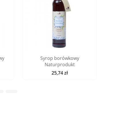
wy
Syrop borówkowy
Syrop 
Naturprodukt
25,74 zł
Cena