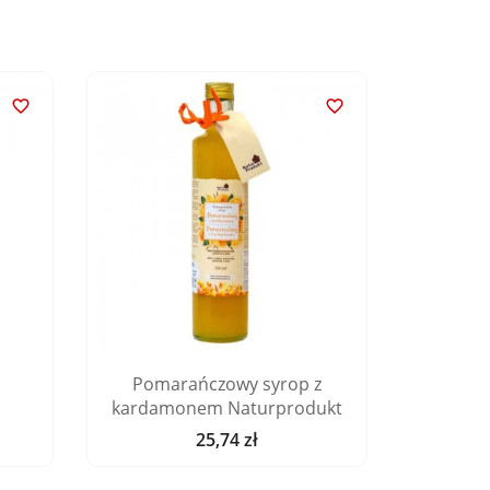


Pomarańczowy syrop z
Sy
kardamonem Naturprodukt
25,74 zł
Cena