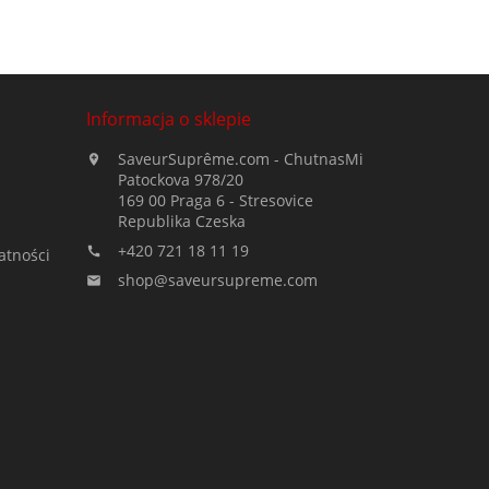
Informacja o sklepie
SaveurSuprême.com - ChutnasMi

Patockova 978/20
169 00 Praga 6 - Stresovice
Republika Czeska
+420 721 18 11 19

atności
shop@saveursupreme.com
