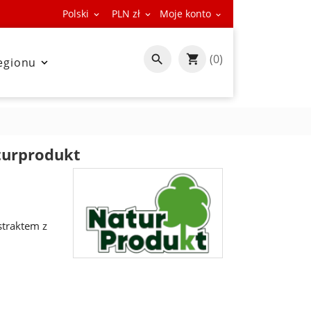
Polski
PLN zł
Moje konto



(0)

egionu

turprodukt
straktem z