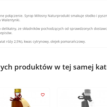
czne połączenie. Syrop Miłosny Naturprodukt smakuje słodko i pyszn
a Walentynki.
delikatny, ze składników pochodzących od sprawdzonych dostawców
zepisów.
kwiat róży 2,5%), kwas cytrynowy, olejek pomarańczowy.
nych produktów w tej samej kate
