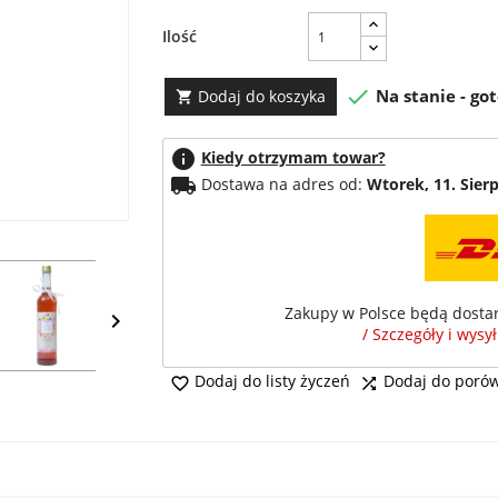
Ilość

Na stanie - go
Dodaj do koszyka

info
Kiedy otrzymam towar?
local_shipping
Dostawa na adres od:
Wtorek, 11. Sier
Zakupy w Polsce będą dosta

/ Szczegóły i wysy
Dodaj do listy życzeń
Dodaj do poró

