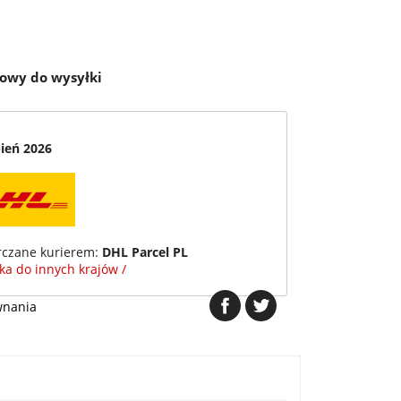
towy do wysyłki
pień 2026
rczane kurierem:
DHL Parcel PL
łka do innych krajów /
wnania