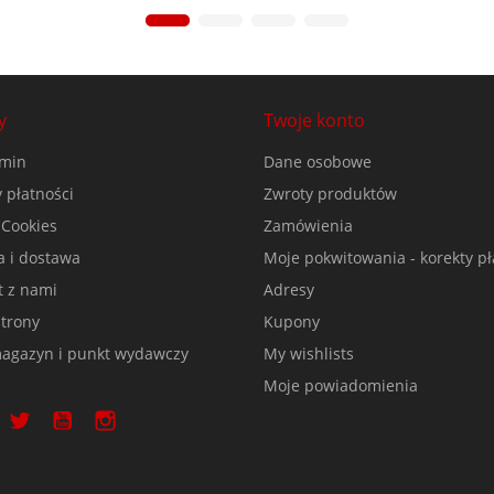
y
Twoje konto
min
Dane osobowe
 płatności
Zwroty produktów
 Cookies
Zamówienia
a i dostawa
Moje pokwitowania - korekty pł
t z nami
Adresy
trony
Kupony
agazyn i punkt wydawczy
My wishlists
Moje powiadomienia