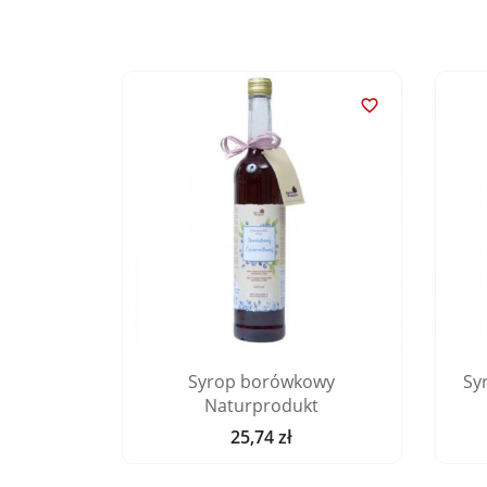


rop z
Syrop borówkowy
Sy
produkt
Naturprodukt
25,74 zł
Cena