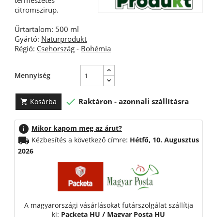
természetes
citromszirup.
Űrtartalom: 500 ml
Gyártó:
Naturprodukt
Régió:
Csehország
-
Bohémia
Mennyiség

Raktáron - azonnali szállításra
Kosárba

info
Mikor kapom meg az árut?
local_shipping
Kézbesítés a következő címre:
Hétfő, 10. Augusztus
2026
A magyarországi vásárlásokat futárszolgálat szállítja
ki:
Packeta HU / Magyar Posta HU