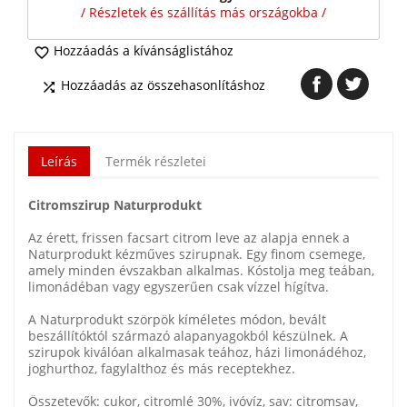
/ Részletek és szállítás más országokba /
Hozzáadás a kívánságlistához

Hozzáadás az összehasonlításhoz

Leírás
Termék részletei
Citromszirup Naturprodukt
Az érett, frissen facsart citrom leve az alapja ennek a
Naturprodukt kézműves szirupnak. Egy finom csemege,
amely minden évszakban alkalmas. Kóstolja meg teában,
limonádéban vagy egyszerűen csak vízzel hígítva.
A Naturprodukt szörpök kíméletes módon, bevált
beszállítóktól származó alapanyagokból készülnek. A
szirupok kiválóan alkalmasak teához, házi limonádéhoz,
joghurthoz, fagylalthoz és más receptekhez.
Összetevők: cukor, citromlé 30%, ivóvíz, sav: citromsav,