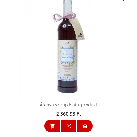
Áfonya szirup Naturprodukt
2 360,93 Ft
Ár


