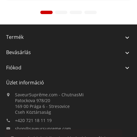
Termék

Bevásárlás

Fiókod

Üzlet információ
SaveurSuprême.com - ChutnasMi

Patockova 978/20
169 00 Prága 6 - Stresovice
Cseh Köztársaság
+420 721 18 11 19

shop@saveursupreme.com
