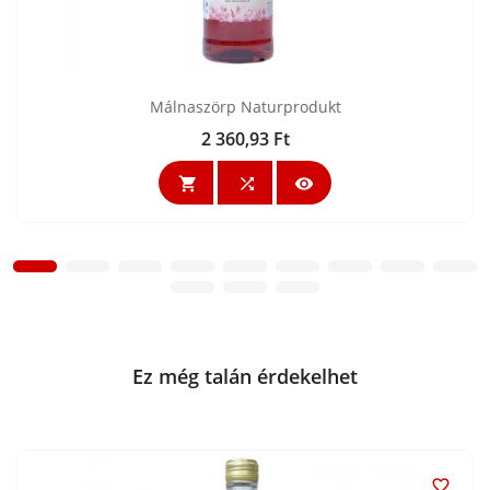
Málnaszörp Naturprodukt
2 360,93 Ft
Ár



Ez még talán érdekelhet
