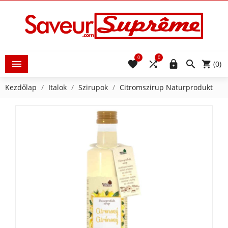
0
0





(0)
Kezdőlap
Italok
Szirupok
Citromszirup Naturprodukt