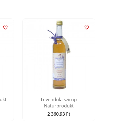


ukt
Levendula szirup
Áfonya 
Naturprodukt
2 360,93 Ft
Ár