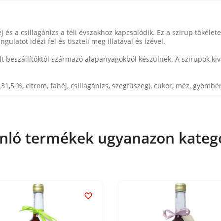
j és a csillagánizs a téli évszakhoz kapcsolódik. Ez a szirup tökéle
ulatot idézi fel és tiszteli meg illatával és ízével.
 beszállítóktól származó alapanyagokból készülnek. A szirupok ki
,5 %, citrom, fahéj, csillagánizs, szegfűszeg), cukor, méz, gyömbér 
nló termékek ugyanazon kateg
