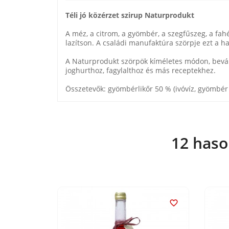
Téli jó közérzet szirup Naturprodukt
A méz, a citrom, a gyömbér, a szegfűszeg, a fahé
lazítson. A családi manufaktúra szörpje ezt a hang
A Naturprodukt szörpök kíméletes módon, bevált
joghurthoz, fagylalthoz és más receptekhez.
Összetevők: gyömbérlikőr 50 % (ivóvíz, gyömbér 31
12 haso

