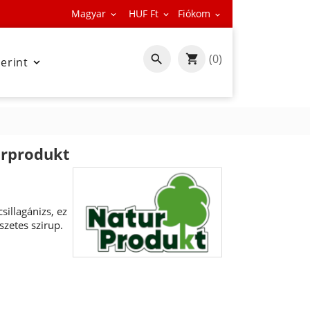
Magyar
HUF Ft
Fiókom



(0)

zerint

urprodukt
sillagánizs, ez
zetes szirup.