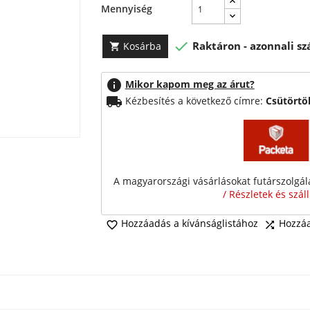
Mennyiség

Raktáron - azonnali szá
Kosárba

info
Mikor kapom meg az árut?
local_shipping
Kézbesítés a következő címre:
Csütörtö
A magyarországi vásárlásokat futárszolgálat
/ Részletek és szál
Hozzáadás a kívánságlistához
Hozzáa

