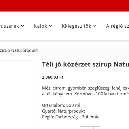
miszerek
Italok
Kkiegészítők
A régió s



 szirup Naturprodukt
Téli jó közérzet szirup Nat
2 360,93 Ft
Méz, citrom, gyömbér, szegfűszeg, fahéj és c
a téli kényelem. Kézműves 100%-ban termés
Űrtartalom: 500 ml
Gyártó:
Naturprodukt
Régió:
Csehország
-
Bohémia