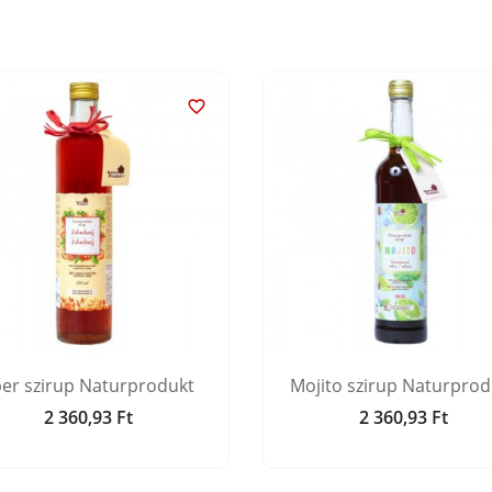

er szirup Naturprodukt
Mojito szirup Naturprod
2 360,93 Ft
2 360,93 Ft
Ár
Ár