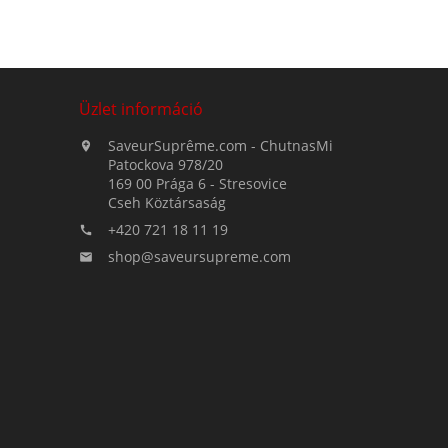
Üzlet információ
SaveurSuprême.com - ChutnasMi

Patockova 978/20
169 00 Prága 6 - Stresovice
Cseh Köztársaság
+420 721 18 11 19

shop@saveursupreme.com
