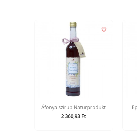


rup
Áfonya szirup Naturprodukt
Ep
t
2 360,93 Ft
Ár