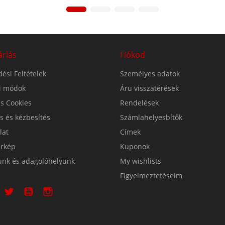
árlás
Fiókod
ési Feltételek
Személyes adatok
si módok
Áru visszatérések
s Cookies
Rendelések
ás és kézbesítés
Számlahelyesbítők
lat
Címek
érkép
Kuponok
unk és adagolóhelyünk
My wishlists
Figyelmeztetéseim