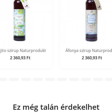
jito szirup Naturprodukt
Áfonya szirup Naturpro
2 360,93 Ft
2 360,93 Ft
Ár
Ár
Ez még talán érdekelhet