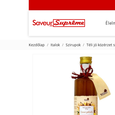
Élel
Kezdőlap
Italok
Szirupok
Téli jó közérzet