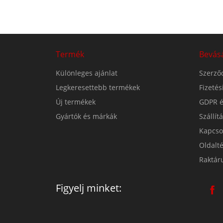
Termék
Bevás
Különleges ajánlat
Szerződ
Legkeresettebb termékek
Fizeté
Új termékek
GDPR é
Gyártók és márkák
Szállít
Kapcso
Oldalt
Raktár
Figyelj minket: