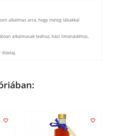
tesen alkalmas arra, hogy meleg lábakkal
válóan alkalmasak teához, házi limonádéhoz,
illóolaj.
óriában:

