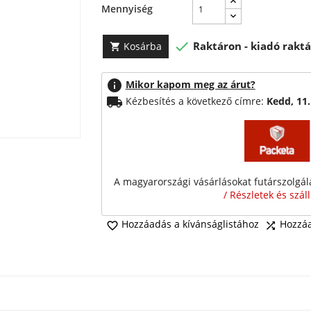
Mennyiség

Raktáron - kiadó raktá
Kosárba

info
Mikor kapom meg az árut?
local_shipping
Kézbesítés a következő címre:
Kedd, 11
A magyarországi vásárlásokat futárszolgálat
/ Részletek és szál
Hozzáadás a kívánságlistához
Hozzáa

