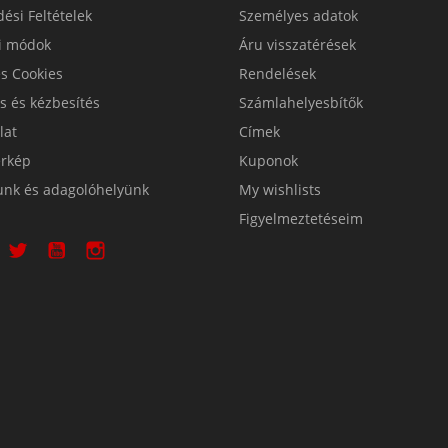
ési Feltételek
Személyes adatok
si módok
Áru visszatérések
s Cookies
Rendelések
ás és kézbesítés
Számlahelyesbítők
lat
Címek
érkép
Kuponok
unk és adagolóhelyünk
My wishlists
Figyelmeztetéseim