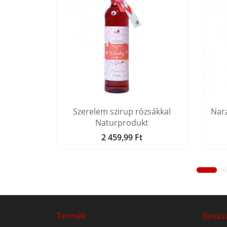
produkt
Szerelem szirup rózsákkal
Nar
Naturprodukt
2 459,99 Ft
Ár
Termék
Bevás