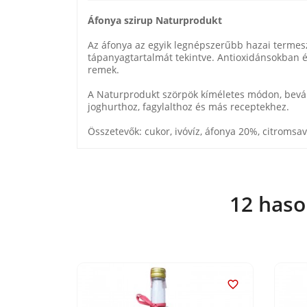
Áfonya szirup Naturprodukt
Az áfonya az egyik legnépszerűbb hazai termeszt
tápanyagtartalmát tekintve. Antioxidánsokban 
remek.
A Naturprodukt szörpök kíméletes módon, bevált
joghurthoz, fagylalthoz és más receptekhez.
Összetevők: cukor, ivóvíz, áfonya 20%, citromsav, 
12 haso

