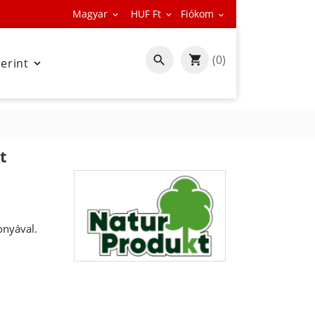
Magyar
HUF Ft
Fiókom



(0)

zerint

t
nyával.