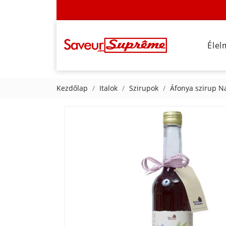
Élel
Kezdőlap
Italok
Szirupok
Áfonya szirup N