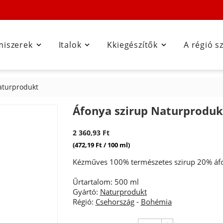
miszerek
Italok
Kkiegészítők
A régió s



aturprodukt
Áfonya szirup Naturproduk
2 360,93 Ft
(472,19 Ft / 100 ml)
Kézműves 100% természetes szirup 20% áfo
Űrtartalom: 500 ml
Gyártó:
Naturprodukt
Régió:
Csehország
-
Bohémia