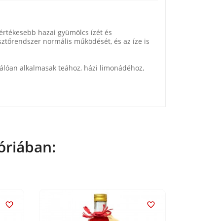
gértékesebb hazai gyümölcs ízét és
ztőrendszer normális működését, és az íze is
válóan alkalmasak teához, házi limonádéhoz,
óriában:

