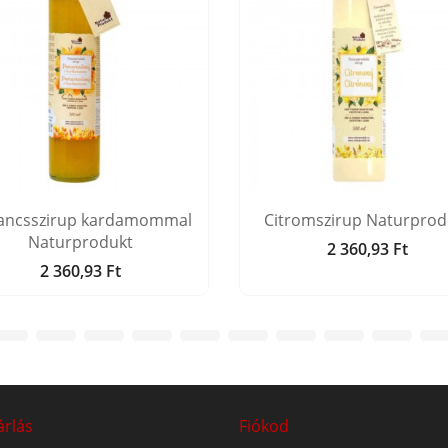
ancsszirup kardamommal
Citromszirup Naturprod
Naturprodukt
2 360,93 Ft
Ár
2 360,93 Ft
Ár
árlás
Fiókod