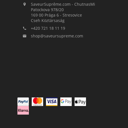
SaveurSuprême.com - ChutnasMi

Patockova 978/20
169 00 Prága 6 - Stresovice
Cseh Köztársaság
+420 721 18 11 19

shop@saveursupreme.com
