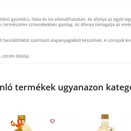
ésű gyümölcs, illata és íze ellenállhatatlan. Az áfonya az egyik le
és természetes színezékekben gazdag. Az áfonya támogatja az emés
 beszállítóktól származó alapanyagokból készülnek. A szirupok ki
citrom illóolaj.
nló termékek ugyanazon kateg
