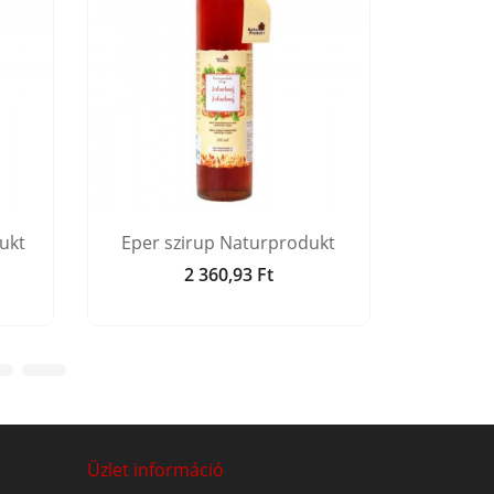
ukt
Eper szirup Naturprodukt
Le
2 360,93 Ft
Ár
Üzlet információ