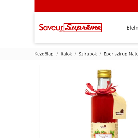
Élel
Kezdőlap
Italok
Szirupok
Eper szirup Nat