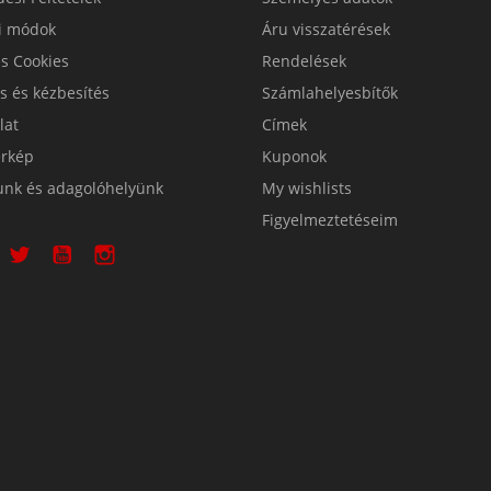
si módok
Áru visszatérések
s Cookies
Rendelések
ás és kézbesítés
Számlahelyesbítők
lat
Címek
érkép
Kuponok
unk és adagolóhelyünk
My wishlists
Figyelmeztetéseim