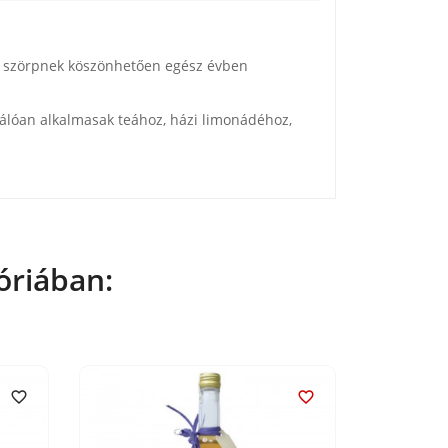
ukt szörpnek köszönhetően egész évben
válóan alkalmasak teához, házi limonádéhoz,
óriában:

