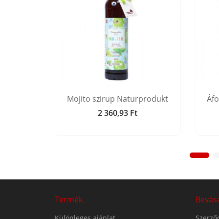
zirup
Mojito szirup Naturprodukt
Áfo
t
2 360,93 Ft
Ár
Termék
Bevás
Különleges ajánlat
Szerződ