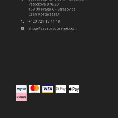
Patockova 978/20
169 00 Prága 6 - Stresovice
Cseh Köztársaság
+420 721 18 11 19

shop@saveursupreme.com
