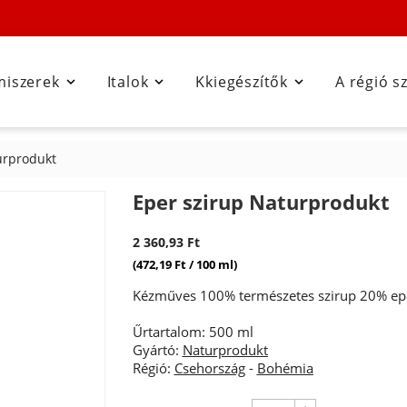
miszerek
Italok
Kkiegészítők
A régió s



urprodukt
Eper szirup Naturprodukt
2 360,93 Ft
(472,19 Ft / 100 ml)
Kézműves 100% természetes szirup 20% epe
Űrtartalom: 500 ml
Gyártó:
Naturprodukt
Régió:
Csehország
-
Bohémia