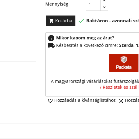
Mennyiség

Raktáron - azonnali szá
Kosárba

info
Mikor kapom meg az árut?
local_shipping
Kézbesítés a következő címre:
Szerda, 
A magyarországi vásárlásokat futárszolgálat
/ Részletek és szál
Hozzáadás a kívánságlistához
Hozzáa

