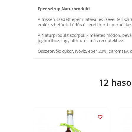
Eper szirup Naturprodukt
A frissen szedett eper illatával és ízével tel
emlékezhetünk. Lédús és érett kerti eperből kés
A Naturprodukt szörpök kíméletes módon, bevált
joghurthoz, fagylalthoz és más receptekhez.
Összetevők: cukor, ivóvíz, eper 20%, citromsav, ci
12 haso

