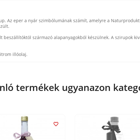
i szirup. Az eper a nyár szimbólumának számít, amelyre a Naturprod
zült.
 beszállítóktól származó alapanyagokból készülnek. A szirupok ki
trom illóolaj.
nló termékek ugyanazon kateg
