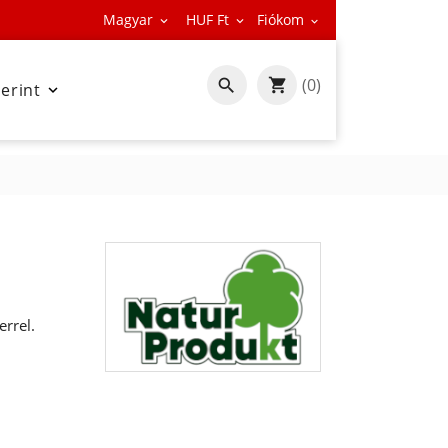
Magyar
HUF Ft
Fiókom



(0)

zerint

rrel.