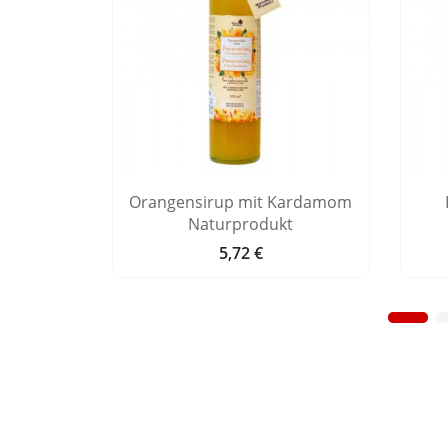
sirup
Orangensirup mit Kardamom
t
Naturprodukt
5,72 €
Preis