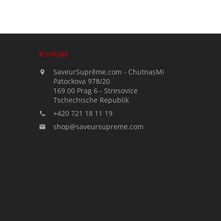
Kontakt
SaveurSuprême.com - ChutnasMi

Patockova 978/20
169 00 Prag 6 - Stresovice
Tschechische Republik
+420 721 18 11 19

shop@saveursupreme.com
