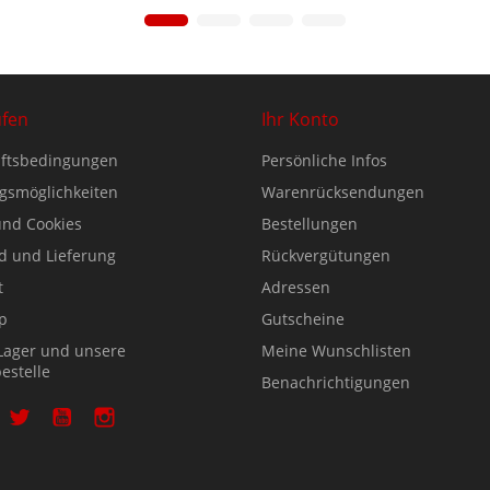
ufen
Ihr Konto
ftsbedingungen
Persönliche Infos
gsmöglichkeiten
Warenrücksendungen
nd Cookies
Bestellungen
d und Lieferung
Rückvergütungen
t
Adressen
p
Gutscheine
Lager und unsere
Meine Wunschlisten
estelle
Benachrichtigungen