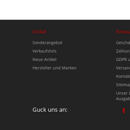
Artikel
Einka
Sonderangebot
Geschä
Verkaufshits
Zahlun
Neue Artikel
GDPR u
Hersteller und Marken
Versan
Kontak
Sitema
Unser 
Ausgab
Guck uns an: