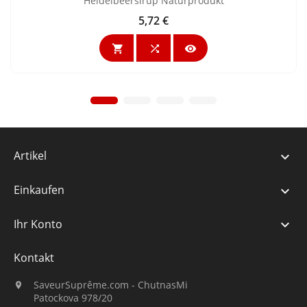
Heidelbeersirup Naturprodukt
5,72 €
Preis



Artikel

Einkaufen

Ihr Konto

Kontakt
SaveurSuprême.com - ChutnasMi

Patockova 978/20