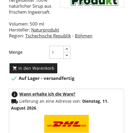
hergestellter 100%
natürlicher Sirup aus
frischem Ingwersaft.
Volumen: 500 ml
Hersteller:
Naturprodukt
Region:
Tschechische Republik
-
Böhmen
Menge
In den Warenkorb


Auf Lager - versandfertig
info
Wann erhalte ich die Ware?
local_shipping
Lieferung an eine Adresse von:
Dienstag, 11.
August 2026