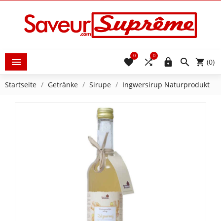
0
0





(0)
Startseite
Getränke
Sirupe
Ingwersirup Naturprodukt