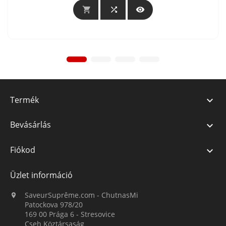



Termék

Bevásárlás

Fiókod

Üzlet információ
SaveurSuprême.com - ChutnasMi

Patockova 978/20
169 00 Prága 6 - Stresovice
Cseh Köztársaság