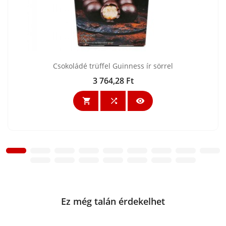
Csokoládé trüffel Guinness ír sörrel
3 764,28 Ft
Ár



Ez még talán érdekelhet