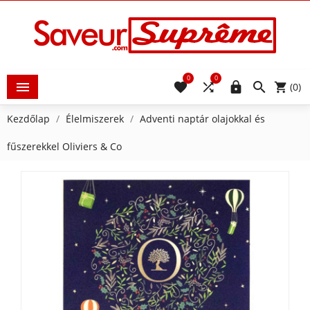
0
0





(0)
Kezdőlap
Élelmiszerek
Adventi naptár olajokkal és
fűszerekkel Oliviers & Co