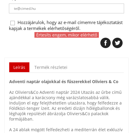
Hozzájárulok, hogy az e-mail címemre tájékoztatást
kapjak a termékek elérhetőségéről.
Értesíts engem, mikor elérhető
Leírás
Termék részletei
Adventi naptár olajokkal és fűszerekkel Oliviers & Co
Az Oliviers&Co Adventi naptár 2024 Utazás az űrbe című
ajándékkal a karácsony még varázslatosabbá válik.
Induljon el egy felejthetetlen utazásra, hogy felfedezze a
Földközi-tenger ízeit. Az eredeti dizájn hőlégballonok és
léghajók repülését ábrázolja Oliviers&Co palackok
formájában.
A 24 ablak mögött felfedezheti a mediterrán élet exkluzív