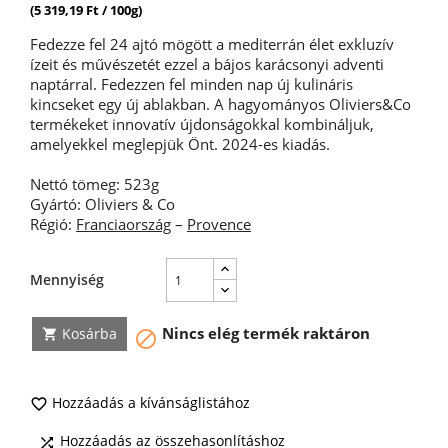
(5 319,19 Ft / 100g)
Fedezze fel 24 ajtó mögött a mediterrán élet exkluzív
ízeit és művészetét ezzel a bájos karácsonyi adventi
naptárral. Fedezzen fel minden nap új kulináris
kincseket egy új ablakban. A hagyományos Oliviers&Co
termékeket innovatív újdonságokkal kombináljuk,
amelyekkel meglepjük Önt. 2024-es kiadás.
Nettó tömeg: 523g
Gyártó: Oliviers & Co
Régió:
Franciaország
–
Provence
Mennyiség
Nincs elég termék raktáron
Kosárba


Hozzáadás a kívánságlistához

Hozzáadás az összehasonlításhoz
