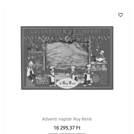

Adventi naptár Roy René
16 295,37 Ft
Ár