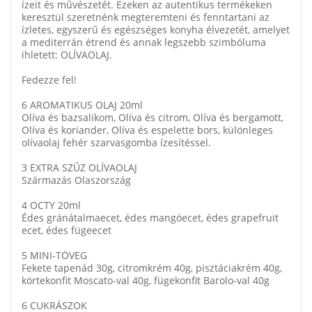
ízeit és művészetét. Ezeken az autentikus termékeken
keresztül szeretnénk megteremteni és fenntartani az
ízletes, egyszerű és egészséges konyha élvezetét, amelyet
a mediterrán étrend és annak legszebb szimbóluma
ihletett: OLÍVAOLAJ.
Fedezze fel!
6 AROMATIKUS OLAJ 20ml
Olíva és bazsalikom, Olíva és citrom, Olíva és bergamott,
Olíva és koriander, Olíva és espelette bors, különleges
olívaolaj fehér szarvasgomba ízesítéssel.
3 EXTRA SZŰZ OLÍVAOLAJ
Származás Olaszország
4 OCTY 20ml
Édes gránátalmaecet, édes mangóecet, édes grapefruit
ecet, édes fügeecet
5 MINI-TÖVEG
Fekete tapenád 30g, citromkrém 40g, pisztáciakrém 40g,
körtekonfit Moscato-val 40g, fügekonfit Barolo-val 40g
6 CUKRÁSZOK