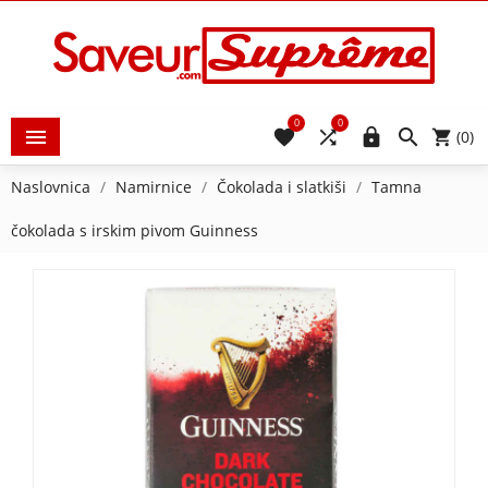
0
0





(0)
Naslovnica
Namirnice
Čokolada i slatkiši
Tamna
čokolada s irskim pivom Guinness