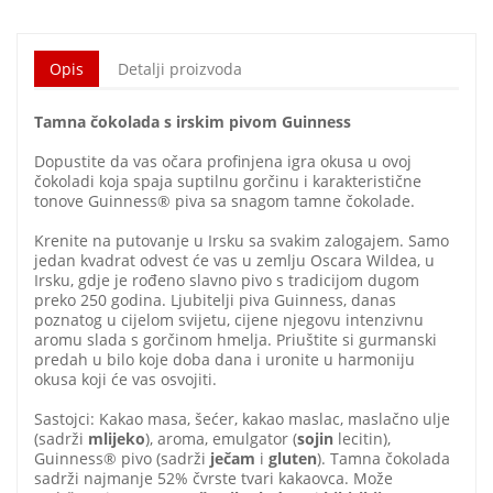
Opis
Detalji proizvoda
Tamna čokolada s irskim pivom Guinness
Dopustite da vas očara profinjena igra okusa u ovoj
čokoladi koja spaja suptilnu gorčinu i karakteristične
tonove Guinness® piva sa snagom tamne čokolade.
Krenite na putovanje u Irsku sa svakim zalogajem. Samo
jedan kvadrat odvest će vas u zemlju Oscara Wildea, u
Irsku, gdje je rođeno slavno pivo s tradicijom dugom
preko 250 godina. Ljubitelji piva Guinness, danas
poznatog u cijelom svijetu, cijene njegovu intenzivnu
aromu slada s gorčinom hmelja. Priuštite si gurmanski
predah u bilo koje doba dana i uronite u harmoniju
okusa koji će vas osvojiti.
Sastojci: Kakao masa, šećer, kakao maslac, maslačno ulje
(sadrži
mlijeko
), aroma, emulgator (
sojin
lecitin),
Guinness® pivo (sadrži
ječam
i
gluten
). Tamna čokolada
sadrži najmanje 52% čvrste tvari kakaovca. Može