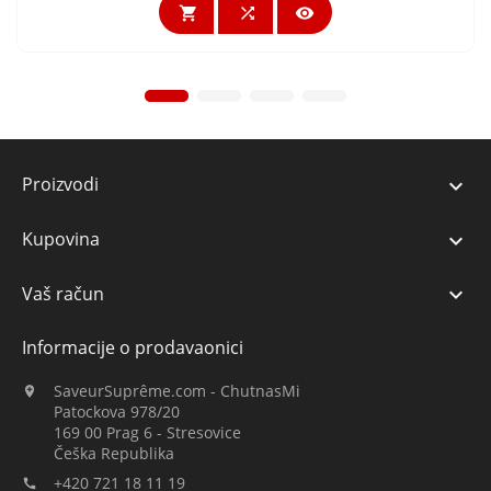



Proizvodi

Kupovina

Vaš račun

Informacije o prodavaonici
SaveurSuprême.com - ChutnasMi

Patockova 978/20
169 00 Prag 6 - Stresovice
Češka Republika
+420 721 18 11 19
