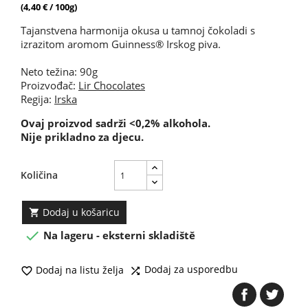
(4,40 € / 100g)
Tajanstvena harmonija okusa u tamnoj čokoladi s
izrazitom aromom Guinness® Irskog piva.
Neto težina: 90g
Proizvođač:
Lir Chocolates
Regija:
Irska
Ovaj proizvod sadrži <0,2% alkohola.
Nije prikladno za djecu.
Količina
Dodaj u košaricu


Na lageru - eksterni skladiště
Dodaj za usporedbu
Dodaj na listu želja

