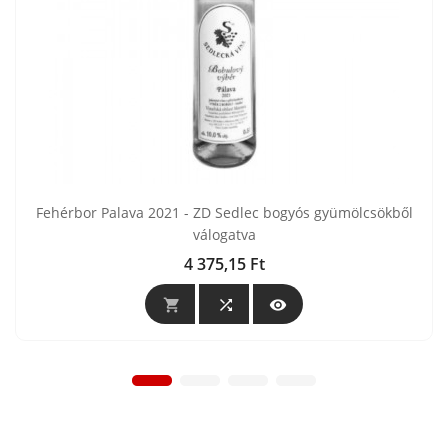
Fehérbor Palava 2021 - ZD Sedlec bogyós gyümölcsökből
válogatva
4 375,15 Ft
Ár


