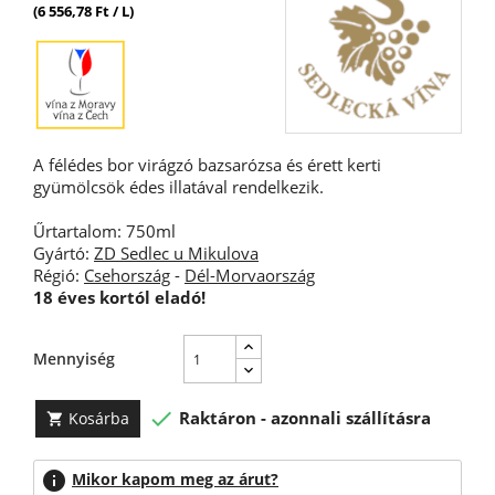
(6 556,78 Ft / L)
A félédes bor virágzó bazsarózsa és érett kerti
gyümölcsök édes illatával rendelkezik.
Űrtartalom: 750ml
Gyártó:
ZD Sedlec u Mikulova
Régió:
Csehország
-
Dél-Morvaország
18 éves kortól eladó!
Mennyiség

Raktáron - azonnali szállításra
Kosárba

info
Mikor kapom meg az árut?