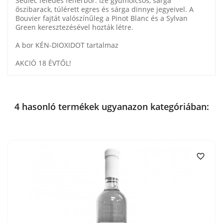
Sedlec félédes fehérbor. Íze gyümölcsös, sárga
őszibarack, túlérett egres és sárga dinnye jegyeivel. A
Bouvier fajtát valószínűleg a Pinot Blanc és a Sylvan
Green keresztezésével hozták létre.
A bor KÉN-DIOXIDOT tartalmaz
AKCIÓ 18 ÉVTŐL!
4 hasonló termékek ugyanazon kategóriában:
