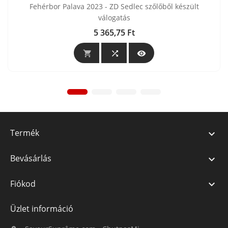
Fehérbor Palava 2023 - ZD Sedlec szőlőből készült
válogatás
5 365,75 Ft
Ár



Termék

Bevásárlás

Fiókod

Üzlet információ