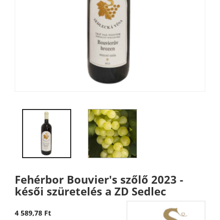
Fehérbor Bouvier's szőlő 2023 -
késői szüretelés a ZD Sedlec
4 589,78 Ft