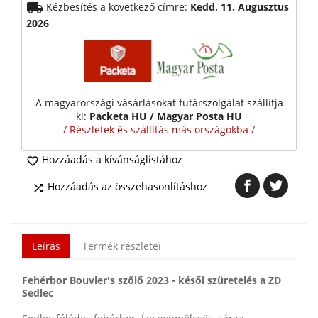
local_shipping
Kézbesítés a következő címre:
Kedd, 11. Augusztus
2026
A magyarországi vásárlásokat futárszolgálat szállítja
ki:
Packeta HU / Magyar Posta HU
/ Részletek és szállítás más országokba /
Hozzáadás a kívánságlistához

Hozzáadás az összehasonlításhoz

Leírás
Termék részletei
Fehérbor Bouvier's szőlő 2023 - késői szüretelés a ZD
Sedlec