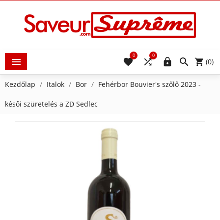
0
0





(0)
Kezdőlap
Italok
Bor
Fehérbor Bouvier's szőlő 2023 -
késői szüretelés a ZD Sedlec