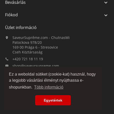
Bevásárlás

Fiókod

Üzlet információ
SaveurSuprême.com - ChutnasMi

Patockova 978/20
169 00 Prága 6 - Stresovice
Cseh Köztársaság
+420 721 18 11 19

shop@saveursupreme.com

Ez a weboldal sütiket (cookie-kat) használ, hogy
Figyelj minket:
a legjobb vásárlási élményt nyújthassa e-
shopunkban.
Több információ
Egyetértek