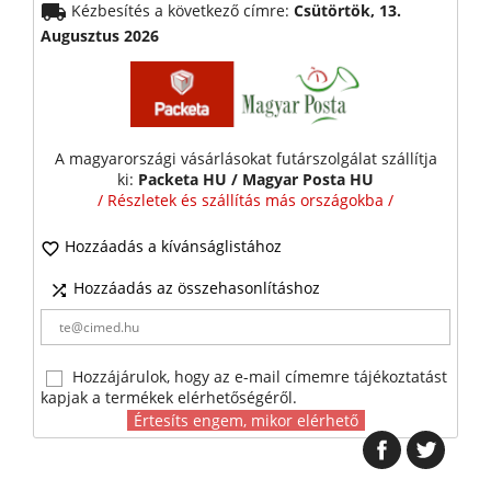
local_shipping
Kézbesítés a következő címre:
Csütörtök, 13.
Augusztus 2026
A magyarországi vásárlásokat futárszolgálat szállítja
ki:
Packeta HU / Magyar Posta HU
/ Részletek és szállítás más országokba /
Hozzáadás a kívánságlistához

Hozzáadás az összehasonlításhoz

Hozzájárulok, hogy az e-mail címemre tájékoztatást
kapjak a termékek elérhetőségéről.
Értesíts engem, mikor elérhető