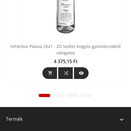
Fehérbor Palava 2021 - ZD Sedlec bogyós gyümölcsökből
válogatva
4 375,15 Ft
Ár



Termék
