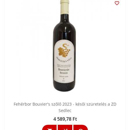

Fehérbor Bouvier's szőlő 2023 - késői szüretelés a ZD
Sedlec
4 589,78 Ft
Ár