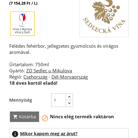
(7 154,28 Ft / L)
Félédes fehérbor, jellegzetes gyümölcsös és virágos
aromával.
Űrtartalom: 750ml
Gyártó:
ZD Sedlec u Mikulova
Régió:
Csehország
-
Dél-Morvaország
18 éves kortól eladó!
Mennyiség
Nincs elég termék raktáron
Kosárba


info
Mikor kapom meg az árut?