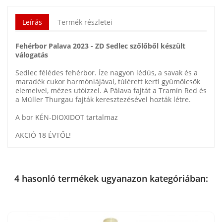
Leírás
Termék részletei
Fehérbor Palava 2023 - ZD Sedlec szőlőből készült
válogatás
Sedlec félédes fehérbor. Íze nagyon lédús, a savak és a
maradék cukor harmóniájával, túlérett kerti gyümölcsök
elemeivel, mézes utóízzel. A Pálava fajtát a Tramín Red és
a Müller Thurgau fajták keresztezésével hozták létre.
A bor KÉN-DIOXIDOT tartalmaz
AKCIÓ 18 ÉVTŐL!
4 hasonló termékek ugyanazon kategóriában: