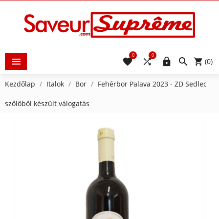
0
0





(0)
Kezdőlap
Italok
Bor
Fehérbor Palava 2023 - ZD Sedlec
szőlőből készült válogatás