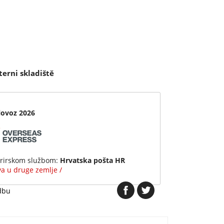
terni skladiště
lovoz 2026
urirskom službom:
Hrvatska pošta HR
ava u druge zemlje /
dbu