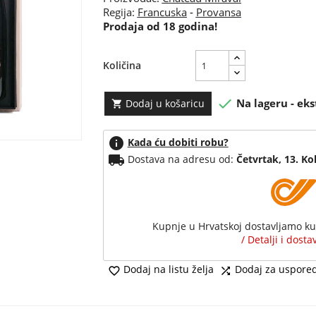
Regija:
Francuska
-
Provansa
Prodaja od 18 godina!
Količina

Na lageru - eks
Dodaj u košaricu

info
Kada ću dobiti robu?
local_shipping
Dostava na adresu od:
Četvrtak, 13. Ko
Kupnje u Hrvatskoj dostavljamo k
/ Detalji i dost
Dodaj na listu želja
Dodaj za uspore

