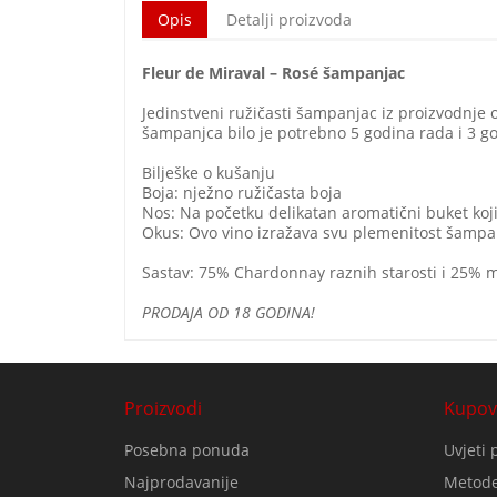
Opis
Detalji proizvoda
Fleur de Miraval – Rosé šampanjac
Jedinstveni ružičasti šampanjac iz proizvodnje 
šampanjca bilo je potrebno 5 godina rada i 3 
Bilješke o kušanju
Boja: nježno ružičasta boja
Nos: Na početku delikatan aromatični buket koji
Okus: Ovo vino izražava svu plemenitost šampan
Sastav: 75% Chardonnay raznih starosti i 25% ml
PRODAJA OD 18 GODINA!
Proizvodi
Kupov
Posebna ponuda
Uvjeti 
Najprodavanije
Metode