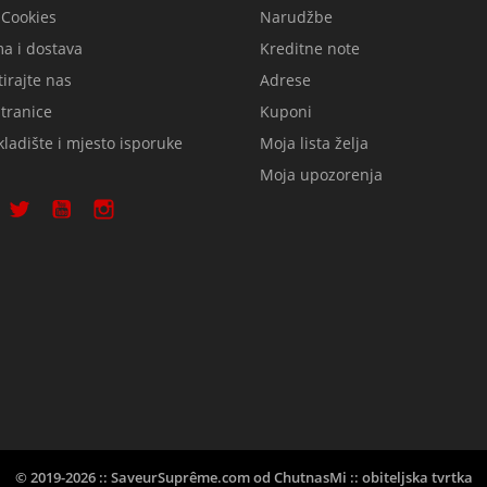
 Cookies
Narudžbe
a i dostava
Kreditne note
irajte nas
Adrese
tranice
Kuponi
ladište i mjesto isporuke
Moja lista želja
Moja upozorenja
© 2019-2026 :: SaveurSuprême.com od ChutnasMi :: obiteljska tvrtka