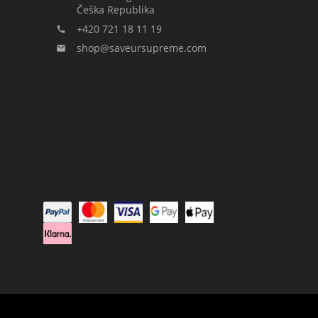
Češka Republika
+420 721 18 11 19

shop@saveursupreme.com
