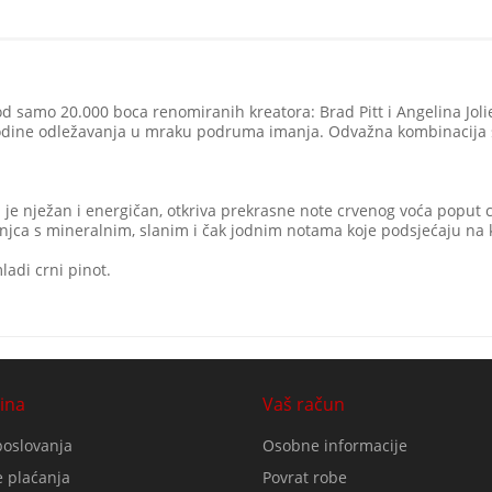
od samo 20.000 boca renomiranih kreatora: Brad Pitt i Angelina Jol
godine odležavanja u mraku podruma imanja. Odvažna kombinacija 
 je nježan i energičan, otkriva prekrasne note crvenog voća poput cr
jca s mineralnim, slanim i čak jodnim notama koje podsjećaju na k
adi crni pinot.
ina
Vaš račun
poslovanja
Osobne informacije
 plaćanja
Povrat robe