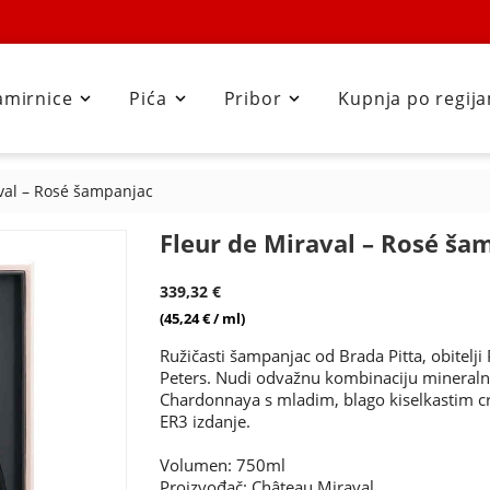
amirnice
Pića
Pribor
Kupnja po regij



val – Rosé šampanjac
Fleur de Miraval – Rosé ša
339,32 €
(45,24 € / ml)
Ružičasti šampanjac od Brada Pitta, obitelji 
Peters. Nudi odvažnu kombinaciju mineralno
Chardonnaya s mladim, blago kiselkastim c
ER3 izdanje.
Volumen: 750ml
Proizvođač:
Château Miraval