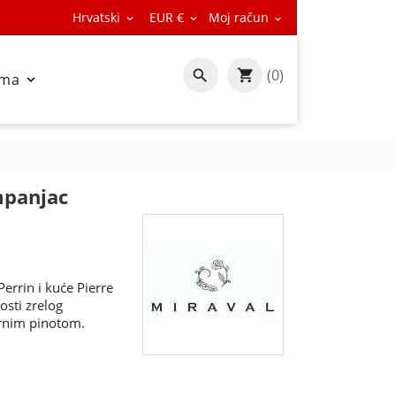
Hrvatski
EUR €
Moj račun



(0)

ama

mpanjac
Perrin i kuće Pierre
sti zrelog
rnim pinotom.