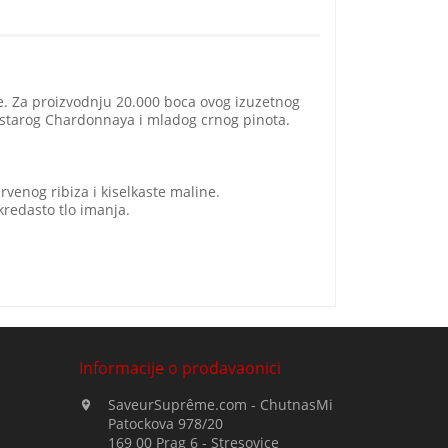
ie. Za proizvodnju 20.000 boca ovog izuzetnog
starog Chardonnaya i mladog crnog pinota.
venog ribiza i kiselkaste maline.
redasto tlo imanja.
Informacije o prodavaonici
SaveurSuprême.com - ChutnasMi

Patockova 978/20
169 00 Prag 6 - Stresovice