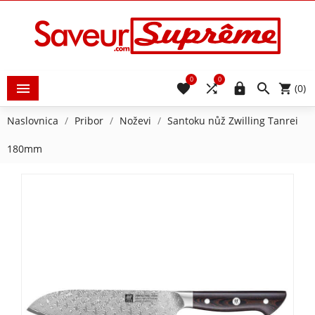
0
0





(0)
Naslovnica
Pribor
Noževi
Santoku nůž Zwilling Tanrei
180mm