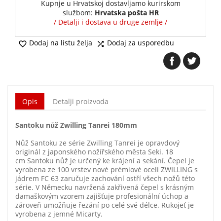
Kupnje u Hrvatskoj dostavljamo kurirskom
službom:
Hrvatska pošta HR
/ Detalji i dostava u druge zemlje /
Dodaj na listu želja
Dodaj za usporedbu


Opis
Detalji proizvoda
Santoku nůž Zwilling Tanrei 180mm
Nůž Santoku ze série Zwilling Tanrei je opravdový
originál z japonského nožířského města Seki. 18
cm Santoku nůž je určený ke krájení a sekání. Čepel je
vyrobena ze 100 vrstev nové prémiové oceli ZWILLING s
jádrem FC 63 zaručuje zachování ostří všech nožů této
série. V Německu navržená zakřivená čepel s krásným
damaškovým vzorem zajišťuje profesionální úchop a
zároveň umožňuje řezání po celé své délce. Rukojeť je
vyrobena z jemné Micarty.