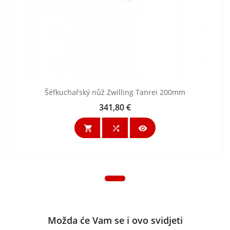
Šéfkuchařský nůž Zwilling Tanrei 200mm
341,80 €
Cijena



Možda će Vam se i ovo svidjeti