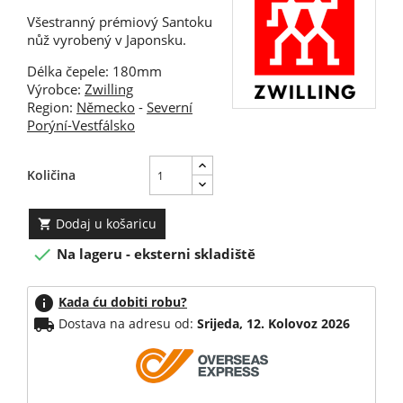
Všestranný prémiový Santoku
nůž vyrobený v Japonsku.
Délka čepele: 180mm
Výrobce:
Zwilling
Region:
Německo
-
Severní
Porýní-Vestfálsko
Količina
Dodaj u košaricu


Na lageru - eksterni skladiště
info
Kada ću dobiti robu?
local_shipping
Dostava na adresu od:
Srijeda, 12. Kolovoz 2026