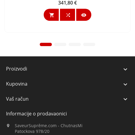
341,80 €
Cijena



Proizvodi

Kupovina

Vaš račun

Informacije o prodavaonici
SaveurSuprême.com - ChutnasMi

Patockova 978/20