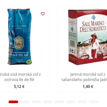

rubá sivá morská soľ z
Jemná morská soľ z
ostrova Ile de Ré
talianskeho pobrežia Jad
5,12 €
1,40 €
Cena
Cena