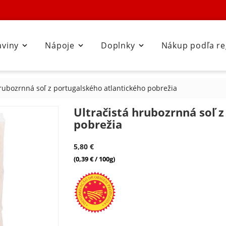
aviny
Nápoje
Doplnky
Nákup podľa r



hrubozrnná soľ z portugalského atlantického pobrežia
Ultračistá hrubozrnná soľ 
pobrežia
5,80 €
(0,39 € / 100g)