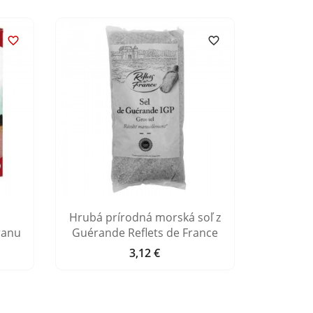


Hrubá prírodná morská soľ z
Hrubá p
ranu
Guérande Reflets de France
Guéra
3,12 €
Cena