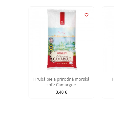


ká soľ z
Hrubá biela prírodná morská
H
tier
soľ z Camargue
3,40 €
Cena