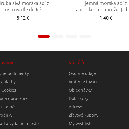
rubá sivá morská soľ z
Jemná morská soľ z
ostrova Ile de Ré
talianskeho pobrežia Jad
5,12 €
1,40 €
Cena
Cena
ovanie
Váš účet
dné podmienky
Osobné údaje
y platby
Vrátenie tovaru
 Cookies
Objednávky
va a doručenie
Dobropisy
tujte nás
Adresy
tránky
Zľavové kupóny
lad a výdajné miesto
My wishlists