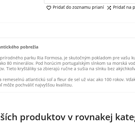
Pridať do zoznamu prianí
Pridať na 


antického pobrežia
dci prírodného parku Ria Formosa, je skutočným pokladom pre vašu 
ac ako 80 minerálov. Pod horúcim portugalským slnkom sa morská vo
ov. Tieto kryštáliky sa zbierajú ručne a sušia na slnku bez akýchko
 remeselnú atlantickú soľ a fleur de sel už viac ako 100 rokov. V
soľ môže pochváliť najvyššou kvalitou.
lších produktov v rovnakej kateg