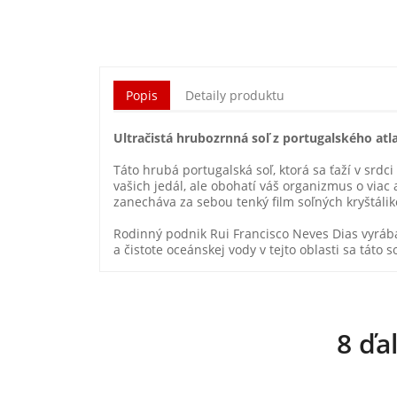
Popis
Detaily produktu
Ultračistá hrubozrnná soľ z portugalského atl
Táto hrubá portugalská soľ, ktorá sa ťaží v sr
vašich jedál, ale obohatí váš organizmus o vi
zanecháva za sebou tenký film soľných kryštálik
Rodinný podnik Rui Francisco Neves Dias vyrába
a čistote oceánskej vody v tejto oblasti sa táto 
8 ďa