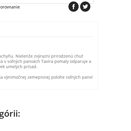
porovnanie
kuchyňu. Nielenže zvýrazní prirodzenú chuť
da v soľných panvách Tavira pomaly odparuje a
ľvek umelých prísad.
ďaka výnimočnej zemepisnej polohe soľných panví
órii: