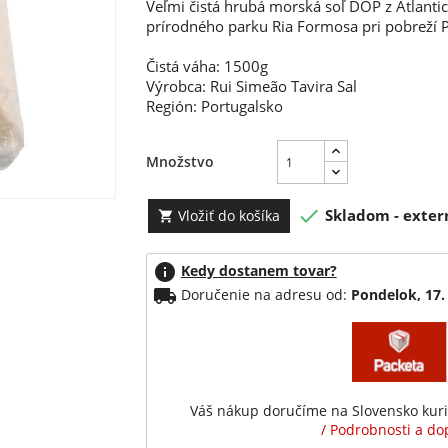
Veľmi čistá hrubá morská soľ DOP z Atlantic
prírodného parku Ria Formosa pri pobreží P
Čistá váha: 1500g
Výrobca: Rui Simeão Tavira Sal
Región: Portugalsko
Množstvo

Skladom - exter
Vložiť do košíka

info
Kedy dostanem tovar?
local_shipping
Doručenie na adresu od:
Pondelok, 17.
Váš nákup doručíme na Slovensko kur
/ Podrobnosti a dop