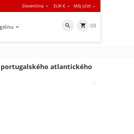
Slovenčina
EUR €
Môj účet



(0)

egiónu

z portugalského atlantického