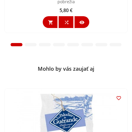
pobrežia
5,80 €
Cena



Mohlo by vás zaujať aj
