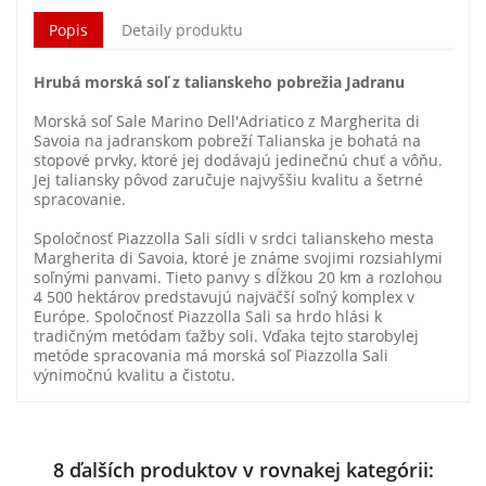
Popis
Detaily produktu
Hrubá morská soľ z talianskeho pobrežia Jadranu
Morská soľ Sale Marino Dell'Adriatico z Margherita di
Savoia na jadranskom pobreží Talianska je bohatá na
stopové prvky, ktoré jej dodávajú jedinečnú chuť a vôňu.
Jej taliansky pôvod zaručuje najvyššiu kvalitu a šetrné
spracovanie.
Spoločnosť Piazzolla Sali sídli v srdci talianskeho mesta
Margherita di Savoia, ktoré je známe svojimi rozsiahlymi
soľnými panvami. Tieto panvy s dĺžkou 20 km a rozlohou
4 500 hektárov predstavujú najväčší soľný komplex v
Európe. Spoločnosť Piazzolla Sali sa hrdo hlási k
tradičným metódam ťažby soli. Vďaka tejto starobylej
metóde spracovania má morská soľ Piazzolla Sali
výnimočnú kvalitu a čistotu.
8 ďalších produktov v rovnakej kategórii: