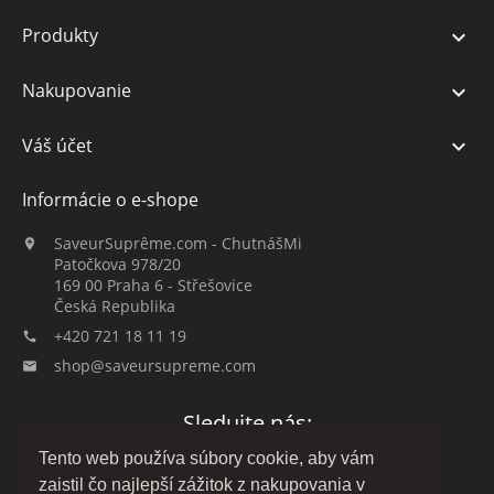
Produkty

Nakupovanie

Váš účet

Informácie o e-shope
SaveurSuprême.com - ChutnášMi

Patočkova 978/20
169 00 Praha 6 - Střešovice
Česká Republika
+420 721 18 11 19

shop@saveursupreme.com

Sledujte nás:
Tento web používa súbory cookie, aby vám
zaistil čo najlepší zážitok z nakupovania v