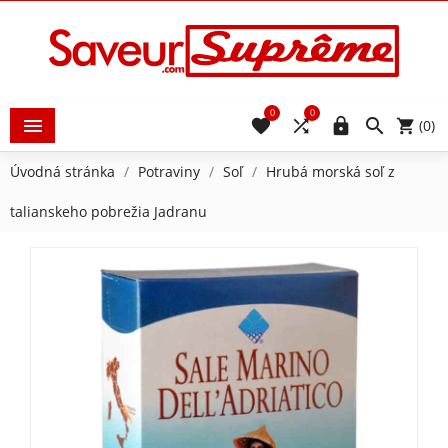
0
0





(0)
Úvodná stránka
Potraviny
Soľ
Hrubá morská soľ z
talianskeho pobrežia Jadranu