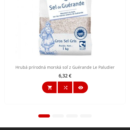
Hrubá prírodná morská soľ z Guérande Le Paludier
6,32 €
Cena


