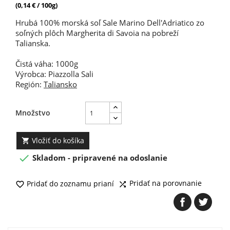
(0,14 € / 100g)
Hrubá 100% morská soľ Sale Marino Dell'Adriatico zo
soľných plôch Margherita di Savoia na pobreží
Talianska.
Čistá váha: 1000g
Výrobca: Piazzolla Sali
Región:
Taliansko
Množstvo
Vložiť do košíka


Skladom - pripravené na odoslanie
Pridať na porovnanie
Pridať do zoznamu prianí

