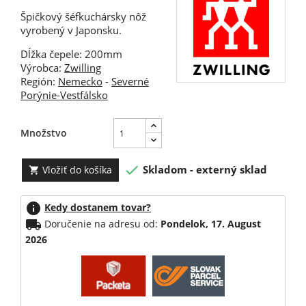
Špičkový šéfkuchársky nôž
vyrobený v Japonsku.
Dĺžka čepele: 200mm
Výrobca:
Zwilling
Región:
Nemecko
-
Severné
Porýnie-Vestfálsko
Množstvo

Skladom - externý sklad
Vložiť do košíka

info
Kedy dostanem tovar?
local_shipping
Doručenie na adresu od:
Pondelok, 17. August
2026