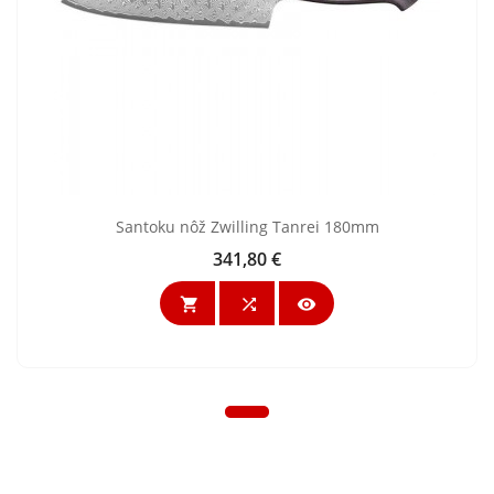
Santoku nôž Zwilling Tanrei 180mm
341,80 €
Cena


