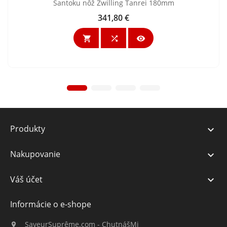
Santoku nôž Zwilling Tanrei 180mm
341,80 €
Cena



Produkty

Nakupovanie

Váš účet

Informácie o e-shope
SaveurSuprême.com - ChutnášMi
