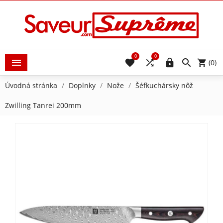
0
0





(0)
Úvodná stránka
Doplnky
Nože
Šéfkuchársky nôž
Zwilling Tanrei 200mm