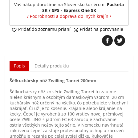
Váš nákup doručíme na Slovensko kuriérom:
Packeta
SK / SPS - Express One SK
/ Podrobnosti a doprava do iných krajín /
Pridať do zoznamu prianí
Pridať na porovnanie


Popis
Detaily produktu
Šéfkuchársky nôž Zwilling Tanrei 200mm
Šéfkuchársky nôž zo série Zwilling Tanrei tu zaujme
nielen krásnym a osobitým damaskovým vzorom. 20 cm
kuchársky nôž určený na všetko, čo potrebujete v kuchyni
nakrájať. Či už je to kosenie, krájanie alebo krájanie na
kocky. Čepeľ je vyrobená zo 100 vrstiev novej prémiovej
ocele ZWILLING s jadrom FC 63 zaručuje zachovanie
ostria všetkých nožov tejto série. V Nemecku navrhnutá
zakrivená čepeľ zaisťuje profesionálny úchop a zároveň
umožňuje rezanie po celej svojej dĺžke. Rukoväť je